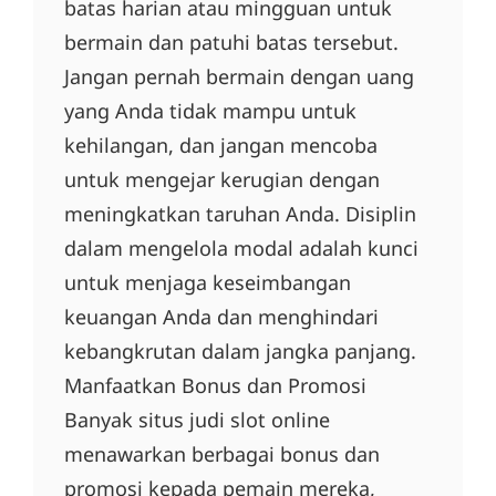
batas harian atau mingguan untuk
bermain dan patuhi batas tersebut.
Jangan pernah bermain dengan uang
yang Anda tidak mampu untuk
kehilangan, dan jangan mencoba
untuk mengejar kerugian dengan
meningkatkan taruhan Anda. Disiplin
dalam mengelola modal adalah kunci
untuk menjaga keseimbangan
keuangan Anda dan menghindari
kebangkrutan dalam jangka panjang.
Manfaatkan Bonus dan Promosi
Banyak situs judi slot online
menawarkan berbagai bonus dan
promosi kepada pemain mereka,