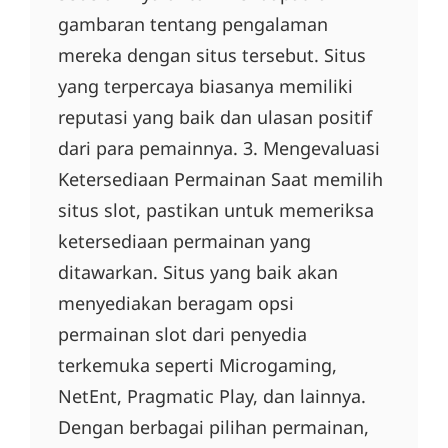
gambaran tentang pengalaman
mereka dengan situs tersebut. Situs
yang terpercaya biasanya memiliki
reputasi yang baik dan ulasan positif
dari para pemainnya. 3. Mengevaluasi
Ketersediaan Permainan Saat memilih
situs slot, pastikan untuk memeriksa
ketersediaan permainan yang
ditawarkan. Situs yang baik akan
menyediakan beragam opsi
permainan slot dari penyedia
terkemuka seperti Microgaming,
NetEnt, Pragmatic Play, dan lainnya.
Dengan berbagai pilihan permainan,