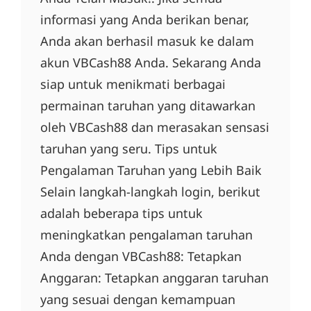
informasi yang Anda berikan benar,
Anda akan berhasil masuk ke dalam
akun VBCash88 Anda. Sekarang Anda
siap untuk menikmati berbagai
permainan taruhan yang ditawarkan
oleh VBCash88 dan merasakan sensasi
taruhan yang seru. Tips untuk
Pengalaman Taruhan yang Lebih Baik
Selain langkah-langkah login, berikut
adalah beberapa tips untuk
meningkatkan pengalaman taruhan
Anda dengan VBCash88: Tetapkan
Anggaran: Tetapkan anggaran taruhan
yang sesuai dengan kemampuan