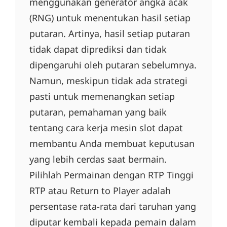
menggunakan generator angka acak
(RNG) untuk menentukan hasil setiap
putaran. Artinya, hasil setiap putaran
tidak dapat diprediksi dan tidak
dipengaruhi oleh putaran sebelumnya.
Namun, meskipun tidak ada strategi
pasti untuk memenangkan setiap
putaran, pemahaman yang baik
tentang cara kerja mesin slot dapat
membantu Anda membuat keputusan
yang lebih cerdas saat bermain.
Pilihlah Permainan dengan RTP Tinggi
RTP atau Return to Player adalah
persentase rata-rata dari taruhan yang
diputar kembali kepada pemain dalam