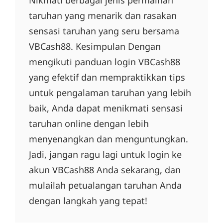
Nikmati berbagai jenis permainan
taruhan yang menarik dan rasakan
sensasi taruhan yang seru bersama
VBCash88. Kesimpulan Dengan
mengikuti panduan login VBCash88
yang efektif dan mempraktikkan tips
untuk pengalaman taruhan yang lebih
baik, Anda dapat menikmati sensasi
taruhan online dengan lebih
menyenangkan dan menguntungkan.
Jadi, jangan ragu lagi untuk login ke
akun VBCash88 Anda sekarang, dan
mulailah petualangan taruhan Anda
dengan langkah yang tepat!