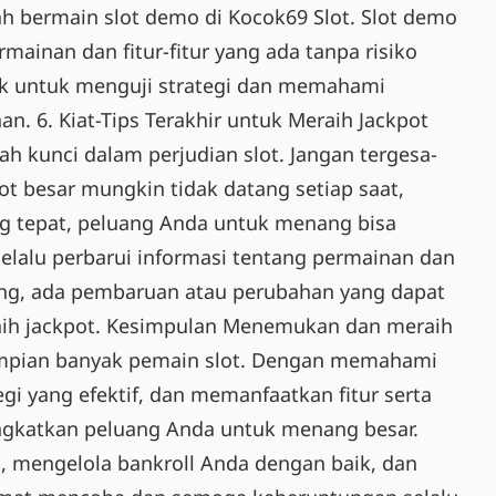
h bermain slot demo di Kocok69 Slot. Slot demo
inan dan fitur-fitur yang ada tanpa risiko
aik untuk menguji strategi dan memahami
n. 6. Kiat-Tips Terakhir untuk Meraih Jackpot
h kunci dalam perjudian slot. Jangan tergesa-
ot besar mungkin tidak datang setiap saat,
ng tepat, peluang Anda untuk menang bisa
Selalu perbarui informasi tentang permainan dan
dang, ada pembaruan atau perubahan yang dapat
ih jackpot. Kesimpulan Menemukan dan meraih
h impian banyak pemain slot. Dengan memahami
gi yang efektif, dan memanfaatkan fitur serta
ngkatkan peluang Anda untuk menang besar.
, mengelola bankroll Anda dengan baik, dan