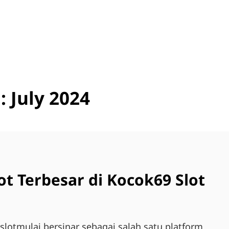
:
July 2024
t Terbesar di Kocok69 Slot
slotmulai bersinar sebagai salah satu platform