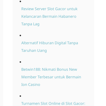
Review Server Slot Gacor untuk
Kelancaran Bermain Habanero
Tanpa Lag
Alternatif Hiburan Digital Tanpa
Taruhan Uang
Betwin188: Nikmati Bonus New
Member Terbesar untuk Bermain
Ion Casino
Turnamen Slot Online di Slot Gacor: