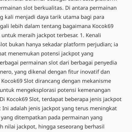
mainan slot berkualitas. Di antara permainan
ng kali menjadi daya tarik utama bagi para
nggali lebih dalam tentang bagaimana Kocok69
ntuk meraih jackpot terbesar. 1. Kenali
Slot bukan hanya sekadar platform perjudian; ia
pat menemukan potensi jackpot yang
rbagai permainan slot dari berbagai penyedia
ro, yang dikenal dengan fitur inovatif dan
di Kocok69 Slot dirancang dengan mekanisme
ntuk mengeksplorasi potensi kemenangan
a Di Kocok69 Slot, terdapat beberapa jenis jackpot
 Ini adalah jenis jackpot yang terus meningkat
an yang ditempatkan pada permainan yang
nilai jackpot, hingga seseorang berhasil