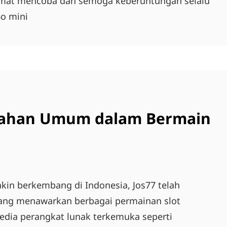
lamat mencoba dan semoga keberuntungan selalu
4o mini
alahan Umum dalam Bermain
in berkembang di Indonesia, Jos77 telah
yang menawarkan berbagai permainan slot
edia perangkat lunak terkemuka seperti