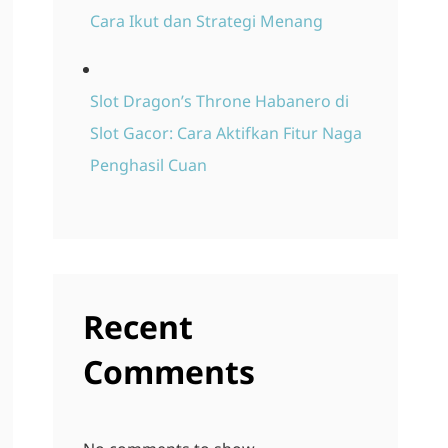
Cara Ikut dan Strategi Menang
Slot Dragon’s Throne Habanero di
Slot Gacor: Cara Aktifkan Fitur Naga
Penghasil Cuan
Recent
Comments