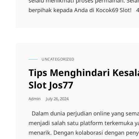
selalu menikmati proses permainan. Se
berpihak kepada Anda di Kocok69 Slot! 
UNCATEGORIZED
CAT
LINKS
Tips Menghindari Kes
Slot Jos77
Posted
Admin
July 26, 2024
On
Dalam dunia perjudian online yang semak
menjadi salah satu platform terkemuka 
menarik. Dengan kolaborasi dengan peny