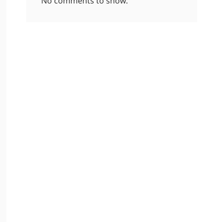
No comments to show.