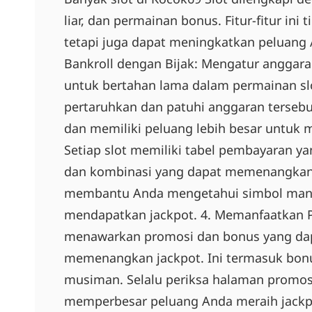
liar, dan permainan bonus. Fitur-fitur i
tetapi juga dapat meningkatkan peluang
Bankroll dengan Bijak: Mengatur anggar
untuk bertahan lama dalam permainan sl
pertaruhkan dan patuhi anggaran tersebut
dan memiliki peluang lebih besar untuk 
Setiap slot memiliki tabel pembayaran y
dan kombinasi yang dapat memenangkan
membantu Anda mengetahui simbol mana 
mendapatkan jackpot. 4. Memanfaatkan P
menawarkan promosi dan bonus yang da
memenangkan jackpot. Ini termasuk bonu
musiman. Selalu periksa halaman promos
memperbesar peluang Anda meraih jackpo