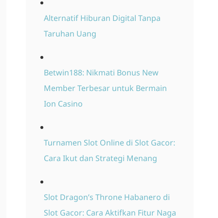
Alternatif Hiburan Digital Tanpa
Taruhan Uang
Betwin188: Nikmati Bonus New
Member Terbesar untuk Bermain
Ion Casino
Turnamen Slot Online di Slot Gacor:
Cara Ikut dan Strategi Menang
Slot Dragon’s Throne Habanero di
Slot Gacor: Cara Aktifkan Fitur Naga