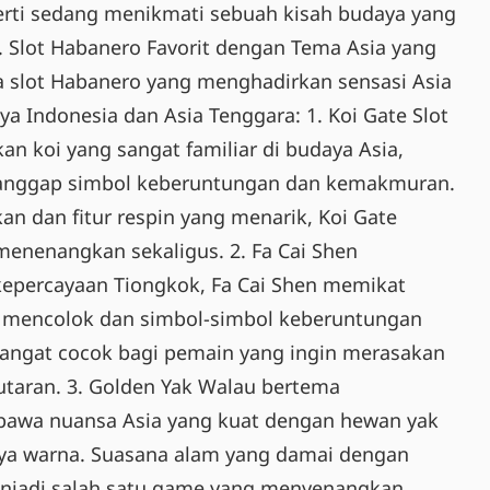
ti sedang menikmati sebuah kisah budaya yang
 Slot Habanero Favorit dengan Tema Asia yang
a slot Habanero yang menghadirkan sensasi Asia
a Indonesia dan Asia Tenggara: 1. Koi Gate Slot
an koi yang sangat familiar di budaya Asia,
 dianggap simbol keberuntungan dan kemakmuran.
n dan fitur respin yang menarik, Koi Gate
nenangkan sekaligus. 2. Fa Cai Shen
percayaan Tiongkok, Fa Cai Shen memikat
 mencolok dan simbol-simbol keberuntungan
 sangat cocok bagi pemain yang ingin merasakan
utaran. 3. Golden Yak Walau bertema
bawa nuansa Asia yang kuat dengan hewan yak
aya warna. Suasana alam yang damai dengan
enjadi salah satu game yang menyenangkan