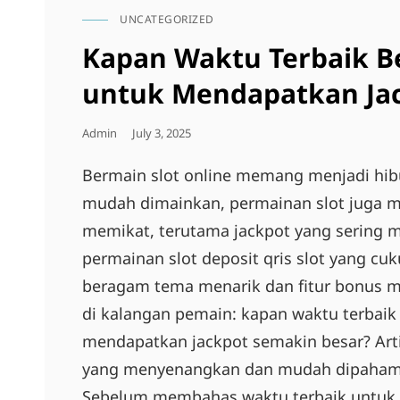
UNCATEGORIZED
CAT
LINKS
Kapan Waktu Terbaik B
untuk Mendapatkan Ja
Posted
Admin
July 3, 2025
On
Bermain slot online memang menjadi hibura
mudah dimainkan, permainan slot juga 
memikat, terutama jackpot yang sering m
permainan slot deposit qris slot yang c
beragam tema menarik dan fitur bonus 
di kalangan pemain: kapan waktu terbaik
mendapatkan jackpot semakin besar? Arti
yang menyenangkan dan mudah dipaham
Sebelum membahas waktu terbaik untuk