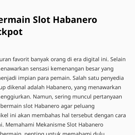
ermain Slot Habanero
ckpot
n favorit banyak orang di era digital ini. Selain
menawarkan sensasi kemenangan besar yang
enjadi impian para pemain. Salah satu penyedia
ukup dikenal adalah Habanero, yang menawarkan
menggiurkan. Namun, sering muncul pertanyaan
 bermain slot Habanero agar peluang
kel ini akan membahas hal tersebut dengan cara
i. Memahami Mekanisme Slot Habanero
 bermain, penting untuk memahami dulu