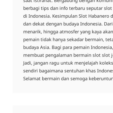
saat istirahat. Bergabung dengan komuni
berbagi tips dan info terbaru seputar sl
di Indonesia. Kesimpulan Slot Habanero
dan dekat dengan budaya Indonesia. Dari
menarik, hingga atmosfer yang kaya aka
pemain tidak hanya sekadar bermain, te
budaya Asia. Bagi para pemain Indonesia,
membuat pengalaman bermain slot slot j
Jadi, jangan ragu untuk menjelajah kolek
sendiri bagaimana sentuhan khas Indone
Selamat bermain dan semoga keberuntung