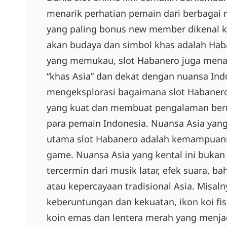
menarik perhatian pemain dari berbagai n
yang paling bonus new member dikenal 
akan budaya dan simbol khas adalah Haba
yang memukau, slot Habanero juga menaw
“khas Asia” dan dekat dengan nuansa Indon
mengeksplorasi bagaimana slot Habaner
yang kuat dan membuat pengalaman ber
para pemain Indonesia. Nuansa Asia yang 
utama slot Habanero adalah kemampuan
game. Nuansa Asia yang kental ini bukan
tercermin dari musik latar, efek suara, ba
atau kepercayaan tradisional Asia. Misa
keberuntungan dan kekuatan, ikon koi fi
koin emas dan lentera merah yang menj