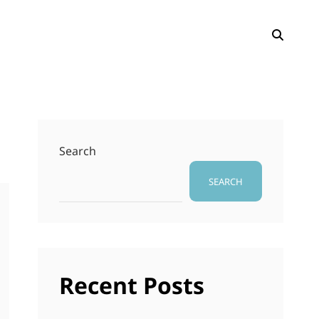
SEAR
Search
SEARCH
Recent Posts