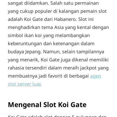
sangat diidamkan. Salah satu permainan
yang cukup populer di kalangan pemain slot
adalah Koi Gate dari Habanero. Slot ini
menghadirkan tema Asia yang kental dengan
simbol ikan koi yang melambangkan
keberuntungan dan ketenangan dalam
budaya Jepang. Namun, selain tampilannya
yang menarik, Koi Gate juga dikenal memiliki
rahasia tersendiri dalam meraih jackpot yang
membuatnya jadi favorit di berbagai
agen
slot server luar
.
Mengenal Slot Koi Gate
Koi Gate adalah slot dengan 5 gulungan dan