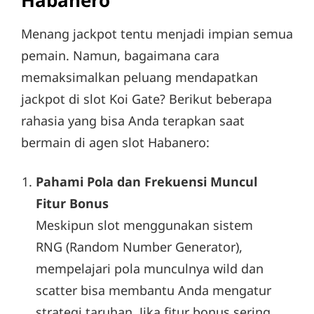
Menang jackpot tentu menjadi impian semua
pemain. Namun, bagaimana cara
memaksimalkan peluang mendapatkan
jackpot di slot Koi Gate? Berikut beberapa
rahasia yang bisa Anda terapkan saat
bermain di agen slot Habanero:
Pahami Pola dan Frekuensi Muncul
Fitur Bonus
Meskipun slot menggunakan sistem
RNG (Random Number Generator),
mempelajari pola munculnya wild dan
scatter bisa membantu Anda mengatur
strategi taruhan. Jika fitur bonus sering