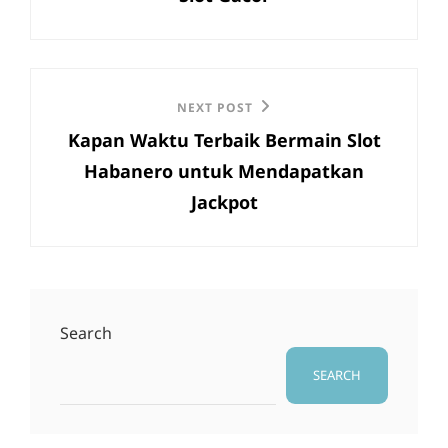
Next
NEXT POST
Kapan Waktu Terbaik Bermain Slot
Post
Habanero untuk Mendapatkan
Jackpot
Search
SEARCH