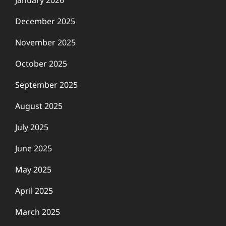
December 2025
November 2025
October 2025
September 2025
August 2025
July 2025
June 2025
May 2025
April 2025
March 2025