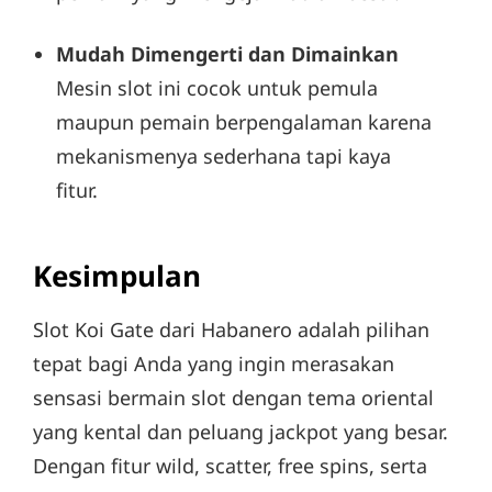
Mudah Dimengerti dan Dimainkan
Mesin slot ini cocok untuk pemula
maupun pemain berpengalaman karena
mekanismenya sederhana tapi kaya
fitur.
Kesimpulan
Slot Koi Gate dari Habanero adalah pilihan
tepat bagi Anda yang ingin merasakan
sensasi bermain slot dengan tema oriental
yang kental dan peluang jackpot yang besar.
Dengan fitur wild, scatter, free spins, serta