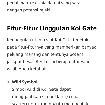
perjalanan ke dunia damai yang sarat
dengan potensi rejeki.
Fitur-Fitur Unggulan Koi Gate
Keunggulan utama slot Koi Gate terletak
pada fitur-fiturnya yang memberikan banyak
peluang menang dan tentunya potensi
jackpot besar. Berikut beberapa fitur yang
wajib Anda ketahui:
Wild Symbol
Simbol wild di Koi Gate dapat
menggantikan simbol lain (kecuali
scatter) untuk membantu membentuk