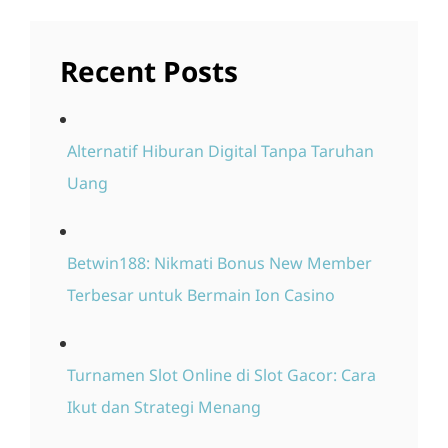
Recent Posts
Alternatif Hiburan Digital Tanpa Taruhan
Uang
Betwin188: Nikmati Bonus New Member
Terbesar untuk Bermain Ion Casino
Turnamen Slot Online di Slot Gacor: Cara
Ikut dan Strategi Menang