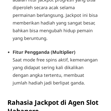
diperoleh secara acak selama
permainan berlangsung. Jackpot ini bisa
memberikan hadiah yang sangat besar,
bahkan bisa mengubah hidup pemain
yang beruntung.
Fitur Pengganda (Multiplier)
Saat mode free spins aktif, kemenangan
yang didapat sering kali dikalikan
dengan angka tertentu, membuat
jumlah hadiah jadi berlipat ganda.
Rahasia Jackpot di Agen Slot
Habanero