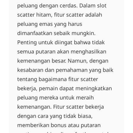
peluang dengan cerdas. Dalam slot
scatter hitam, fitur scatter adalah
peluang emas yang harus
dimanfaatkan sebaik mungkin.
Penting untuk diingat bahwa tidak
semua putaran akan menghasilkan
kemenangan besar. Namun, dengan
kesabaran dan pemahaman yang baik
tentang bagaimana fitur scatter
bekerja, pemain dapat meningkatkan
peluang mereka untuk meraih
kemenangan. Fitur scatter bekerja
dengan cara yang tidak biasa,
memberikan bonus atau putaran