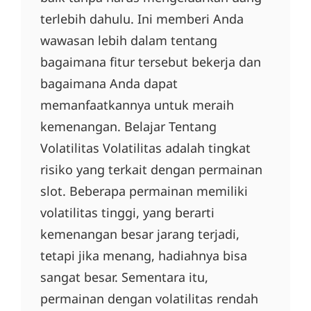
terlebih dahulu. Ini memberi Anda
wawasan lebih dalam tentang
bagaimana fitur tersebut bekerja dan
bagaimana Anda dapat
memanfaatkannya untuk meraih
kemenangan. Belajar Tentang
Volatilitas Volatilitas adalah tingkat
risiko yang terkait dengan permainan
slot. Beberapa permainan memiliki
volatilitas tinggi, yang berarti
kemenangan besar jarang terjadi,
tetapi jika menang, hadiahnya bisa
sangat besar. Sementara itu,
permainan dengan volatilitas rendah