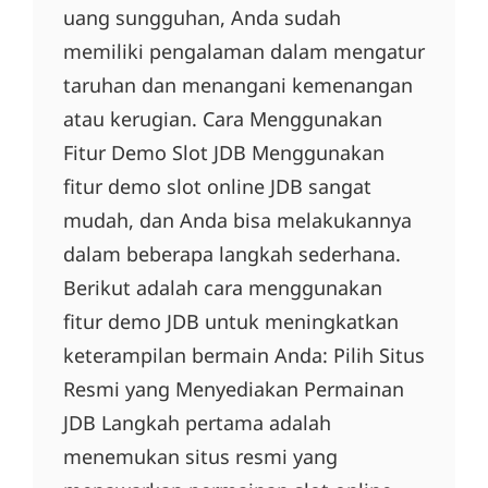
uang sungguhan, Anda sudah
memiliki pengalaman dalam mengatur
taruhan dan menangani kemenangan
atau kerugian. Cara Menggunakan
Fitur Demo Slot JDB Menggunakan
fitur demo slot online JDB sangat
mudah, dan Anda bisa melakukannya
dalam beberapa langkah sederhana.
Berikut adalah cara menggunakan
fitur demo JDB untuk meningkatkan
keterampilan bermain Anda: Pilih Situs
Resmi yang Menyediakan Permainan
JDB Langkah pertama adalah
menemukan situs resmi yang