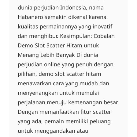
dunia perjudian Indonesia, nama
Habanero semakin dikenal karena
kualitas permainannya yang inovatif
dan menghibur. Kesimpulan: Cobalah
Demo Slot Scatter Hitam untuk
Menang Lebih Banyak Di dunia
perjudian online yang penuh dengan
pilihan, demo slot scatter hitam
menawarkan cara yang mudah dan
menyenangkan untuk memulai
perjalanan menuju kemenangan besar.
Dengan memanfaatkan fitur scatter
yang ada, pemain memiliki peluang
untuk menggandakan atau