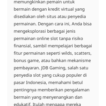
memungkinkan pemain untuk
bermain dengan kredit virtual yang
disediakan oleh situs atau penyedia
permainan. Dengan cara ini, Anda bisa
mengeksplorasi berbagai jenis
permainan online slot tanpa risiko
finansial, sambil mempelajari berbagai
fitur permainan seperti wilds, scatters,
bonus game, atau bahkan mekanisme
pembayaran. JDB Gaming, salah satu
penyedia slot yang cukup populer di
pasar Indonesia, memahami betul
pentingnya memberikan pengalaman
bermain yang menyenangkan dan
edukatif. Itulah mengapa mereka