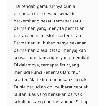
Di tengah gemuruhnya dunia
perjudian online yang semakin
berkembang pesat, terdapat satu
permainan yang menyita perhatian
banyak pemain: slot scatter hitam.
Permainan ini bukan hanya sekadar
permainan biasa, tetapi menyajikan
sensasi dan tantangan yang memikat.
Di dalamnya, terdapat fitur yang
menjadi kunci keberhasilan: fitur
scatter. Mari kita renungkan sejenak.
Dunia perjudian online ibarat sebuah
lautan luas yang berisikan banyak
sekali peluang dan tantangan. Setiap