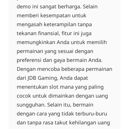
demo ini sangat berharga. Selain
memberi kesempatan untuk
mengasah keterampilan tanpa
tekanan finansial, fitur ini juga
memungkinkan Anda untuk memilih
permainan yang sesuai dengan
preferensi dan gaya bermain Anda.
Dengan mencoba beberapa permainan
dari JDB Gaming, Anda dapat
menentukan slot mana yang paling
cocok untuk dimainkan dengan uang
sungguhan. Selain itu, bermain
dengan cara yang tidak terburu-buru
dan tanpa rasa takut kehilangan uang