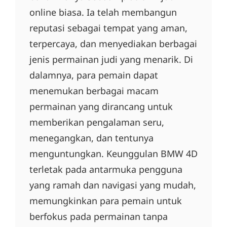
online biasa. Ia telah membangun
reputasi sebagai tempat yang aman,
terpercaya, dan menyediakan berbagai
jenis permainan judi yang menarik. Di
dalamnya, para pemain dapat
menemukan berbagai macam
permainan yang dirancang untuk
memberikan pengalaman seru,
menegangkan, dan tentunya
menguntungkan. Keunggulan BMW 4D
terletak pada antarmuka pengguna
yang ramah dan navigasi yang mudah,
memungkinkan para pemain untuk
berfokus pada permainan tanpa