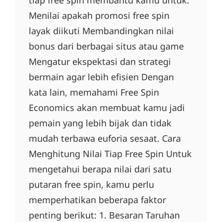
tiap free spin membantu kamu untuk:
Menilai apakah promosi free spin
layak diikuti Membandingkan nilai
bonus dari berbagai situs atau game
Mengatur ekspektasi dan strategi
bermain agar lebih efisien Dengan
kata lain, memahami Free Spin
Economics akan membuat kamu jadi
pemain yang lebih bijak dan tidak
mudah terbawa euforia sesaat. Cara
Menghitung Nilai Tiap Free Spin Untuk
mengetahui berapa nilai dari satu
putaran free spin, kamu perlu
memperhatikan beberapa faktor
penting berikut: 1. Besaran Taruhan