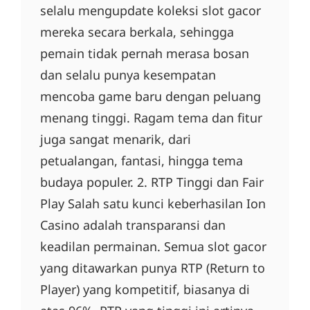
selalu mengupdate koleksi slot gacor
mereka secara berkala, sehingga
pemain tidak pernah merasa bosan
dan selalu punya kesempatan
mencoba game baru dengan peluang
menang tinggi. Ragam tema dan fitur
juga sangat menarik, dari
petualangan, fantasi, hingga tema
budaya populer. 2. RTP Tinggi dan Fair
Play Salah satu kunci keberhasilan Ion
Casino adalah transparansi dan
keadilan permainan. Semua slot gacor
yang ditawarkan punya RTP (Return to
Player) yang kompetitif, biasanya di