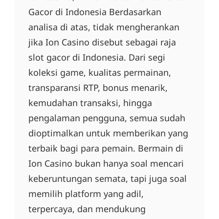
Gacor di Indonesia Berdasarkan
analisa di atas, tidak mengherankan
jika Ion Casino disebut sebagai raja
slot gacor di Indonesia. Dari segi
koleksi game, kualitas permainan,
transparansi RTP, bonus menarik,
kemudahan transaksi, hingga
pengalaman pengguna, semua sudah
dioptimalkan untuk memberikan yang
terbaik bagi para pemain. Bermain di
Ion Casino bukan hanya soal mencari
keberuntungan semata, tapi juga soal
memilih platform yang adil,
terpercaya, dan mendukung