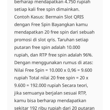
berharap mendapatkan 4.750 rupiah
setiap kali free spin dimainkan.
Contoh Kasus: Bermain Slot QRIS
dengan Free Spin Bayangkan kamu
mendapatkan 20 free spin dari sebuah
promosi di slot qris. Taruhan setiap
putaran free spin adalah 10.000
rupiah, dan RTP free spin adalah 96%.
Dengan menggunakan rumus di atas:
Nilai Free Spin = 10.000 x 0,96 = 9.600
rupiah Total nilai 20 free spin = 20 x
9.600 = 192.000 rupiah Secara teori,
jika semuanya berjalan sesuai RTP,
kamu bisa berharap mendapatkan
sekitar 192 ribu rupiah dari 20 putaran