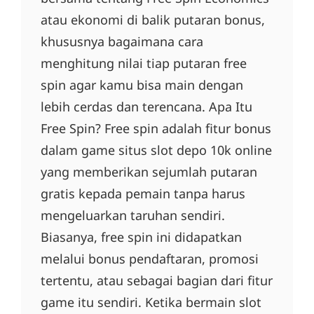
atau ekonomi di balik putaran bonus,
khususnya bagaimana cara
menghitung nilai tiap putaran free
spin agar kamu bisa main dengan
lebih cerdas dan terencana. Apa Itu
Free Spin? Free spin adalah fitur bonus
dalam game situs slot depo 10k online
yang memberikan sejumlah putaran
gratis kepada pemain tanpa harus
mengeluarkan taruhan sendiri.
Biasanya, free spin ini didapatkan
melalui bonus pendaftaran, promosi
tertentu, atau sebagai bagian dari fitur
game itu sendiri. Ketika bermain slot