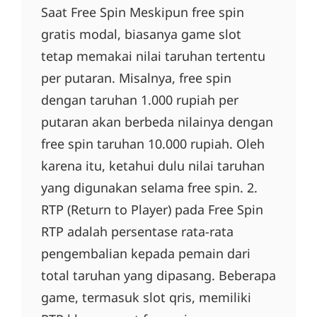
Saat Free Spin Meskipun free spin
gratis modal, biasanya game slot
tetap memakai nilai taruhan tertentu
per putaran. Misalnya, free spin
dengan taruhan 1.000 rupiah per
putaran akan berbeda nilainya dengan
free spin taruhan 10.000 rupiah. Oleh
karena itu, ketahui dulu nilai taruhan
yang digunakan selama free spin. 2.
RTP (Return to Player) pada Free Spin
RTP adalah persentase rata-rata
pengembalian kepada pemain dari
total taruhan yang dipasang. Beberapa
game, termasuk slot qris, memiliki