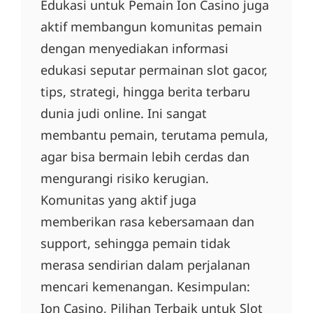
Edukasi untuk Pemain Ion Casino juga
aktif membangun komunitas pemain
dengan menyediakan informasi
edukasi seputar permainan slot gacor,
tips, strategi, hingga berita terbaru
dunia judi online. Ini sangat
membantu pemain, terutama pemula,
agar bisa bermain lebih cerdas dan
mengurangi risiko kerugian.
Komunitas yang aktif juga
memberikan rasa kebersamaan dan
support, sehingga pemain tidak
merasa sendirian dalam perjalanan
mencari kemenangan. Kesimpulan:
Ion Casino, Pilihan Terbaik untuk Slot