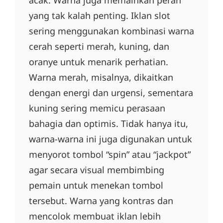
acak. Warna juga memainkan peran
yang tak kalah penting. Iklan slot
sering menggunakan kombinasi warna
cerah seperti merah, kuning, dan
oranye untuk menarik perhatian.
Warna merah, misalnya, dikaitkan
dengan energi dan urgensi, sementara
kuning sering memicu perasaan
bahagia dan optimis. Tidak hanya itu,
warna-warna ini juga digunakan untuk
menyorot tombol “spin” atau “jackpot”
agar secara visual membimbing
pemain untuk menekan tombol
tersebut. Warna yang kontras dan
mencolok membuat iklan lebih