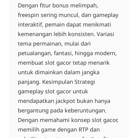
Dengan fitur bonus melimpah,
freespin sering muncul, dan gameplay
interaktif, pemain dapat menikmati
kemenangan lebih konsisten. Variasi
tema permainan, mulai dari
petualangan, fantasi, hingga modern,
membuat slot gacor tetap menarik
untuk dimainkan dalam jangka
panjang. Kesimpulan Strategi
gameplay slot gacor untuk
mendapatkan jackpot bukan hanya
bergantung pada keberuntungan.
Dengan memahami konsep slot gacor,
memilih game dengan RTP dan