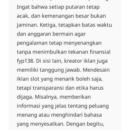
Ingat bahwa setiap putaran tetap
acak, dan kemenangan besar bukan
jaminan. Ketiga, tetapkan batas waktu
dan anggaran bermain agar
pengalaman tetap menyenangkan
tanpa menimbulkan tekanan finansial
fyp138. Di sisi lain, kreator iklan juga
memiliki tanggung jawab. Mendesain
iklan slot yang menarik boleh saja,
tetapi transparansi dan etika harus
dijaga. Misalnya, memberikan
informasi yang jelas tentang peluang
menang atau menghindari bahasa
yang menyesatkan. Dengan begitu,