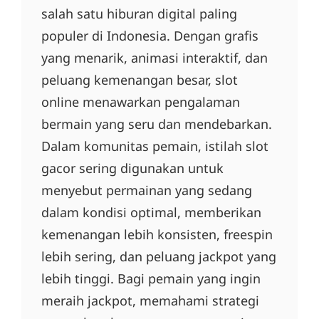
salah satu hiburan digital paling
populer di Indonesia. Dengan grafis
yang menarik, animasi interaktif, dan
peluang kemenangan besar, slot
online menawarkan pengalaman
bermain yang seru dan mendebarkan.
Dalam komunitas pemain, istilah slot
gacor sering digunakan untuk
menyebut permainan yang sedang
dalam kondisi optimal, memberikan
kemenangan lebih konsisten, freespin
lebih sering, dan peluang jackpot yang
lebih tinggi. Bagi pemain yang ingin
meraih jackpot, memahami strategi