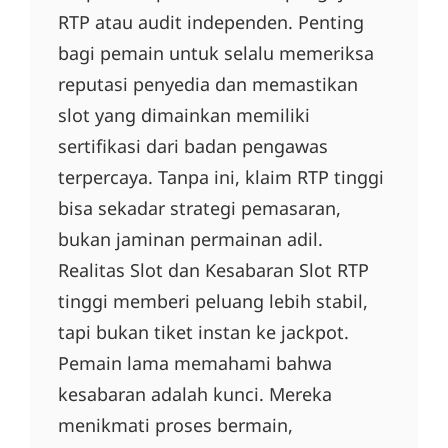
RTP atau audit independen. Penting
bagi pemain untuk selalu memeriksa
reputasi penyedia dan memastikan
slot yang dimainkan memiliki
sertifikasi dari badan pengawas
terpercaya. Tanpa ini, klaim RTP tinggi
bisa sekadar strategi pemasaran,
bukan jaminan permainan adil.
Realitas Slot dan Kesabaran Slot RTP
tinggi memberi peluang lebih stabil,
tapi bukan tiket instan ke jackpot.
Pemain lama memahami bahwa
kesabaran adalah kunci. Mereka
menikmati proses bermain,