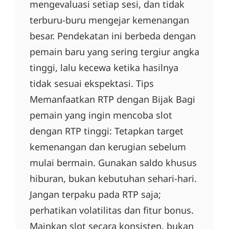
mengevaluasi setiap sesi, dan tidak
terburu-buru mengejar kemenangan
besar. Pendekatan ini berbeda dengan
pemain baru yang sering tergiur angka
tinggi, lalu kecewa ketika hasilnya
tidak sesuai ekspektasi. Tips
Memanfaatkan RTP dengan Bijak Bagi
pemain yang ingin mencoba slot
dengan RTP tinggi: Tetapkan target
kemenangan dan kerugian sebelum
mulai bermain. Gunakan saldo khusus
hiburan, bukan kebutuhan sehari-hari.
Jangan terpaku pada RTP saja;
perhatikan volatilitas dan fitur bonus.
Mainkan slot secara konsisten, bukan