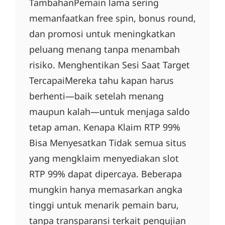
TambahanPemain lama sering
memanfaatkan free spin, bonus round,
dan promosi untuk meningkatkan
peluang menang tanpa menambah
risiko. Menghentikan Sesi Saat Target
TercapaiMereka tahu kapan harus
berhenti—baik setelah menang
maupun kalah—untuk menjaga saldo
tetap aman. Kenapa Klaim RTP 99%
Bisa Menyesatkan Tidak semua situs
yang mengklaim menyediakan slot
RTP 99% dapat dipercaya. Beberapa
mungkin hanya memasarkan angka
tinggi untuk menarik pemain baru,
tanpa transparansi terkait pengujian