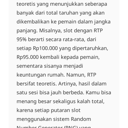
teoretis yang menunjukkan seberapa
banyak dari total taruhan yang akan
dikembalikan ke pemain dalam jangka
panjang. Misalnya, slot dengan RTP
95% berarti secara rata-rata, dari
setiap Rp100.000 yang dipertaruhkan,
Rp95.000 kembali kepada pemain,
sementara sisanya menjadi
keuntungan rumah. Namun, RTP
bersifat teoretis. Artinya, hasil dalam
satu sesi bisa jauh berbeda. Kamu bisa
menang besar sekaligus kalah total,
karena setiap putaran slot
menggunakan sistem Random
Number Generator (RNG) yang