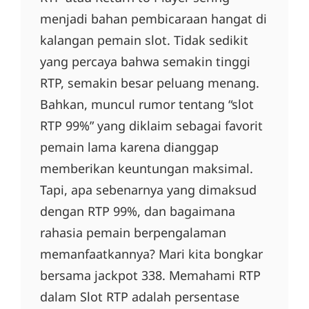
menjadi bahan pembicaraan hangat di
kalangan pemain slot. Tidak sedikit
yang percaya bahwa semakin tinggi
RTP, semakin besar peluang menang.
Bahkan, muncul rumor tentang “slot
RTP 99%” yang diklaim sebagai favorit
pemain lama karena dianggap
memberikan keuntungan maksimal.
Tapi, apa sebenarnya yang dimaksud
dengan RTP 99%, dan bagaimana
rahasia pemain berpengalaman
memanfaatkannya? Mari kita bongkar
bersama jackpot 338. Memahami RTP
dalam Slot RTP adalah persentase