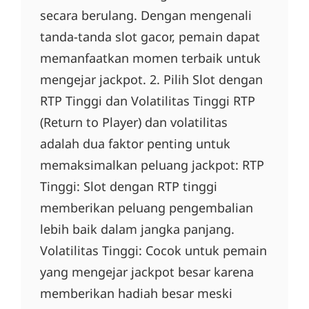
secara berulang. Dengan mengenali
tanda-tanda slot gacor, pemain dapat
memanfaatkan momen terbaik untuk
mengejar jackpot. 2. Pilih Slot dengan
RTP Tinggi dan Volatilitas Tinggi RTP
(Return to Player) dan volatilitas
adalah dua faktor penting untuk
memaksimalkan peluang jackpot: RTP
Tinggi: Slot dengan RTP tinggi
memberikan peluang pengembalian
lebih baik dalam jangka panjang.
Volatilitas Tinggi: Cocok untuk pemain
yang mengejar jackpot besar karena
memberikan hadiah besar meski