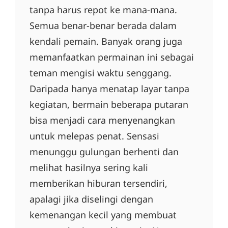
tanpa harus repot ke mana-mana.
Semua benar-benar berada dalam
kendali pemain. Banyak orang juga
memanfaatkan permainan ini sebagai
teman mengisi waktu senggang.
Daripada hanya menatap layar tanpa
kegiatan, bermain beberapa putaran
bisa menjadi cara menyenangkan
untuk melepas penat. Sensasi
menunggu gulungan berhenti dan
melihat hasilnya sering kali
memberikan hiburan tersendiri,
apalagi jika diselingi dengan
kemenangan kecil yang membuat