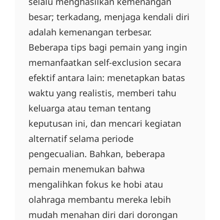
selalu menghasilkan kemenangan
besar; terkadang, menjaga kendali diri
adalah kemenangan terbesar.
Beberapa tips bagi pemain yang ingin
memanfaatkan self-exclusion secara
efektif antara lain: menetapkan batas
waktu yang realistis, memberi tahu
keluarga atau teman tentang
keputusan ini, dan mencari kegiatan
alternatif selama periode
pengecualian. Bahkan, beberapa
pemain menemukan bahwa
mengalihkan fokus ke hobi atau
olahraga membantu mereka lebih
mudah menahan diri dari dorongan