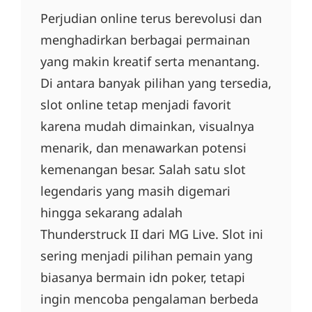
Perjudian online terus berevolusi dan
menghadirkan berbagai permainan
yang makin kreatif serta menantang.
Di antara banyak pilihan yang tersedia,
slot online tetap menjadi favorit
karena mudah dimainkan, visualnya
menarik, dan menawarkan potensi
kemenangan besar. Salah satu slot
legendaris yang masih digemari
hingga sekarang adalah
Thunderstruck II dari MG Live. Slot ini
sering menjadi pilihan pemain yang
biasanya bermain idn poker, tetapi
ingin mencoba pengalaman berbeda