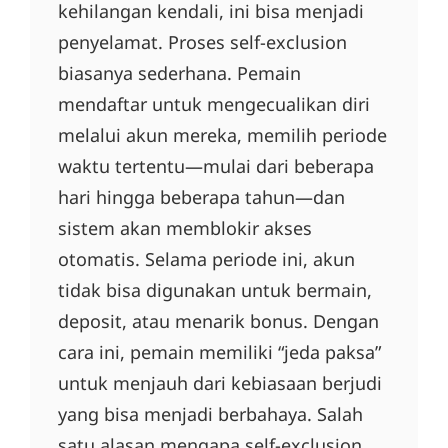
kehilangan kendali, ini bisa menjadi
penyelamat. Proses self-exclusion
biasanya sederhana. Pemain
mendaftar untuk mengecualikan diri
melalui akun mereka, memilih periode
waktu tertentu—mulai dari beberapa
hari hingga beberapa tahun—dan
sistem akan memblokir akses
otomatis. Selama periode ini, akun
tidak bisa digunakan untuk bermain,
deposit, atau menarik bonus. Dengan
cara ini, pemain memiliki “jeda paksa”
untuk menjauh dari kebiasaan berjudi
yang bisa menjadi berbahaya. Salah
satu alasan mengapa self-exclusion