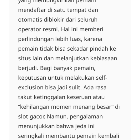
yang memungkinkan pemain
mendaftar di satu tempat dan
otomatis diblokir dari seluruh
operator resmi. Hal ini memberi
perlindungan lebih luas, karena
pemain tidak bisa sekadar pindah ke
situs lain dan melanjutkan kebiasaan
berjudi. Bagi banyak pemain,
keputusan untuk melakukan self-
exclusion bisa jadi sulit. Ada rasa
takut ketinggalan keseruan atau
“kehilangan momen menang besar” di
slot gacor. Namun, pengalaman
menunjukkan bahwa jeda ini
seringkali membantu pemain kembali