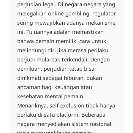
perjudian legal. Di negara-negara yang
melegalkan online gambling, regulator
sering mewajibkan adanya mekanisme
ini. Tujuannya adalah memastikan
bahwa pemain memiliki cara untuk
melindungi diri jika merasa perilaku
berjudi mulai tak terkendali. Dengan
demikian, perjudian tetap bisa
dinikmati sebagai hiburan, bukan
ancaman bagi keuangan atau
kesehatan mental pemain.
Menariknya, self-exclusion tidak hanya
berlaku di satu platform. Beberapa
negara menyediakan sistem nasional