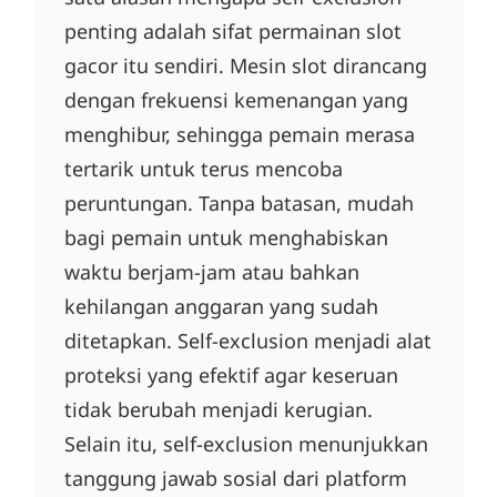
penting adalah sifat permainan slot
gacor itu sendiri. Mesin slot dirancang
dengan frekuensi kemenangan yang
menghibur, sehingga pemain merasa
tertarik untuk terus mencoba
peruntungan. Tanpa batasan, mudah
bagi pemain untuk menghabiskan
waktu berjam-jam atau bahkan
kehilangan anggaran yang sudah
ditetapkan. Self-exclusion menjadi alat
proteksi yang efektif agar keseruan
tidak berubah menjadi kerugian.
Selain itu, self-exclusion menunjukkan
tanggung jawab sosial dari platform