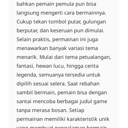
bahkan pemain pemula pun bisa
langsung mengerti cara bermainnya.
Cukup tekan tombol putar, gulungan
berputar, dan keseruan pun dimulai.
Selain praktis, permainan ini juga
menawarkan banyak variasi tema
menarik. Mulai dari tema petualangan,
fantasi, hewan lucu, hingga cerita
legenda, semuanya tersedia untuk
dipilih sesuai selera. Saat rebahan
sambil bermain, pemain bisa dengan
santai mencoba berbagai judul game
tanpa merasa bosan. Setiap
permainan memiliki karakteristik unik
yang membuat pengalaman bermain