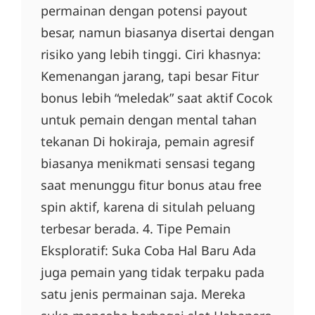
permainan dengan potensi payout
besar, namun biasanya disertai dengan
risiko yang lebih tinggi. Ciri khasnya:
Kemenangan jarang, tapi besar Fitur
bonus lebih “meledak” saat aktif Cocok
untuk pemain dengan mental tahan
tekanan Di hokiraja, pemain agresif
biasanya menikmati sensasi tegang
saat menunggu fitur bonus atau free
spin aktif, karena di situlah peluang
terbesar berada. 4. Tipe Pemain
Eksploratif: Suka Coba Hal Baru Ada
juga pemain yang tidak terpaku pada
satu jenis permainan saja. Mereka