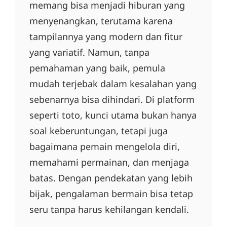
memang bisa menjadi hiburan yang
menyenangkan, terutama karena
tampilannya yang modern dan fitur
yang variatif. Namun, tanpa
pemahaman yang baik, pemula
mudah terjebak dalam kesalahan yang
sebenarnya bisa dihindari. Di platform
seperti toto, kunci utama bukan hanya
soal keberuntungan, tetapi juga
bagaimana pemain mengelola diri,
memahami permainan, dan menjaga
batas. Dengan pendekatan yang lebih
bijak, pengalaman bermain bisa tetap
seru tanpa harus kehilangan kendali.