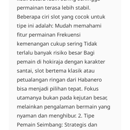
permainan terasa lebih stabil.
Beberapa ciri slot yang cocok untuk
tipe ini adalah: Mudah memahami
fitur permainan Frekuensi
kemenangan cukup sering Tidak
terlalu banyak risiko besar Bagi
pemain di hokiraja dengan karakter
santai, slot bertema klasik atau
petualangan ringan dari Habanero
bisa menjadi pilihan tepat. Fokus
utamanya bukan pada kejutan besar,
melainkan pengalaman bermain yang
nyaman dan menghibur. 2. Tipe
Pemain Seimbang: Strategis dan