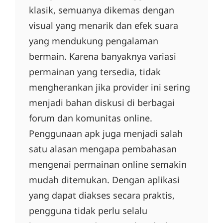
klasik, semuanya dikemas dengan
visual yang menarik dan efek suara
yang mendukung pengalaman
bermain. Karena banyaknya variasi
permainan yang tersedia, tidak
mengherankan jika provider ini sering
menjadi bahan diskusi di berbagai
forum dan komunitas online.
Penggunaan apk juga menjadi salah
satu alasan mengapa pembahasan
mengenai permainan online semakin
mudah ditemukan. Dengan aplikasi
yang dapat diakses secara praktis,
pengguna tidak perlu selalu