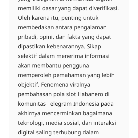
memiliki dasar yang dapat diverifikasi.
Oleh karena itu, penting untuk
membedakan antara pengalaman
pribadi, opini, dan fakta yang dapat
dipastikan kebenarannya. Sikap
selektif dalam menerima informasi
akan membantu pengguna
memperoleh pemahaman yang lebih
objektif. Fenomena viralnya
pembahasan pola slot Habanero di
komunitas Telegram Indonesia pada
akhirnya mencerminkan bagaimana
teknologi, media sosial, dan interaksi
digital saling terhubung dalam