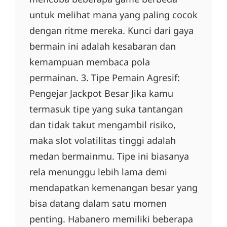
untuk melihat mana yang paling cocok
dengan ritme mereka. Kunci dari gaya
bermain ini adalah kesabaran dan
kemampuan membaca pola
permainan. 3. Tipe Pemain Agresif:
Pengejar Jackpot Besar Jika kamu
termasuk tipe yang suka tantangan
dan tidak takut mengambil risiko,
maka slot volatilitas tinggi adalah
medan bermainmu. Tipe ini biasanya
rela menunggu lebih lama demi
mendapatkan kemenangan besar yang
bisa datang dalam satu momen
penting. Habanero memiliki beberapa