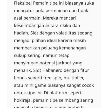
Fleksibel Pemain tipe ini biasanya suka
mengatur pola permainan dan tidak
asal bermain. Mereka mencari
keseimbangan antara risiko dan
hadiah. Slot dengan volatilitas sedang
menjadi pilihan ideal karena masih
memberikan peluang kemenangan
cukup sering, namun tetap
menyimpan potensi jackpot yang
menarik. Slot Habanero dengan fitur
bonus seperti free spin, multiplier,
atau mini game biasanya sangat cocok
untuk tipe ini. Di platform seperti
hokiraja, pemain tipe seimbang sering
mencoba beberapa game berbeda