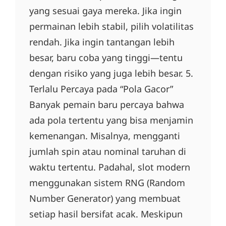
yang sesuai gaya mereka. Jika ingin
permainan lebih stabil, pilih volatilitas
rendah. Jika ingin tantangan lebih
besar, baru coba yang tinggi—tentu
dengan risiko yang juga lebih besar. 5.
Terlalu Percaya pada “Pola Gacor”
Banyak pemain baru percaya bahwa
ada pola tertentu yang bisa menjamin
kemenangan. Misalnya, mengganti
jumlah spin atau nominal taruhan di
waktu tertentu. Padahal, slot modern
menggunakan sistem RNG (Random
Number Generator) yang membuat
setiap hasil bersifat acak. Meskipun