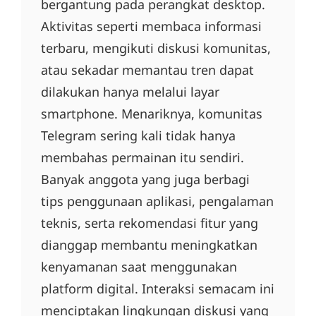
bergantung pada perangkat desktop.
Aktivitas seperti membaca informasi
terbaru, mengikuti diskusi komunitas,
atau sekadar memantau tren dapat
dilakukan hanya melalui layar
smartphone. Menariknya, komunitas
Telegram sering kali tidak hanya
membahas permainan itu sendiri.
Banyak anggota yang juga berbagi
tips penggunaan aplikasi, pengalaman
teknis, serta rekomendasi fitur yang
dianggap membantu meningkatkan
kenyamanan saat menggunakan
platform digital. Interaksi semacam ini
menciptakan lingkungan diskusi yang