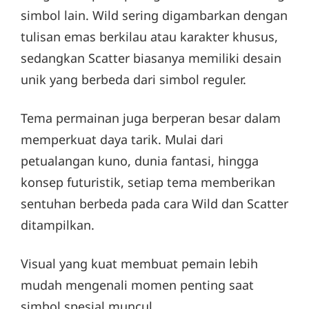
simbol lain. Wild sering digambarkan dengan
tulisan emas berkilau atau karakter khusus,
sedangkan Scatter biasanya memiliki desain
unik yang berbeda dari simbol reguler.
Tema permainan juga berperan besar dalam
memperkuat daya tarik. Mulai dari
petualangan kuno, dunia fantasi, hingga
konsep futuristik, setiap tema memberikan
sentuhan berbeda pada cara Wild dan Scatter
ditampilkan.
Visual yang kuat membuat pemain lebih
mudah mengenali momen penting saat
simbol spesial muncul.