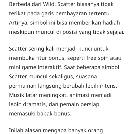
Berbeda dari Wild, Scatter biasanya tidak
terikat pada garis pembayaran tertentu.
Artinya, simbol ini bisa memberikan hadiah
meskipun muncul di posisi yang tidak sejajar.
Scatter sering kali menjadi kunci untuk
membuka fitur bonus, seperti free spin atau
mini game interaktif. Saat beberapa simbol
Scatter muncul sekaligus, suasana
permainan langsung berubah lebih intens.
Musik latar meningkat, animasi menjadi
lebih dramatis, dan pemain bersiap
memasuki babak bonus.
Inilah alasan mengapa banyak orang