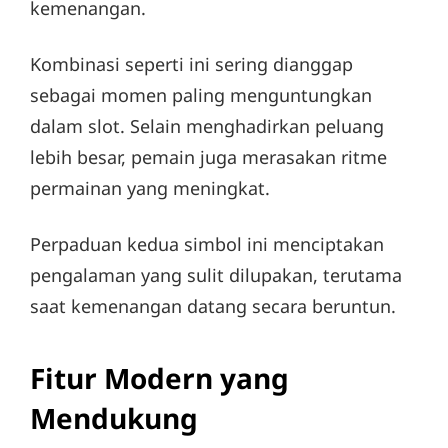
kemenangan.
Kombinasi seperti ini sering dianggap
sebagai momen paling menguntungkan
dalam slot. Selain menghadirkan peluang
lebih besar, pemain juga merasakan ritme
permainan yang meningkat.
Perpaduan kedua simbol ini menciptakan
pengalaman yang sulit dilupakan, terutama
saat kemenangan datang secara beruntun.
Fitur Modern yang
Mendukung