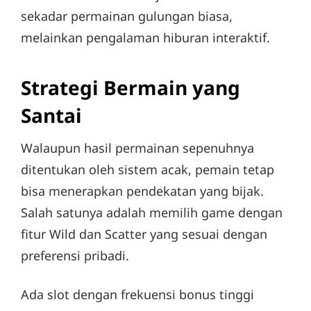
sekadar permainan gulungan biasa,
melainkan pengalaman hiburan interaktif.
Strategi Bermain yang
Santai
Walaupun hasil permainan sepenuhnya
ditentukan oleh sistem acak, pemain tetap
bisa menerapkan pendekatan yang bijak.
Salah satunya adalah memilih game dengan
fitur Wild dan Scatter yang sesuai dengan
preferensi pribadi.
Ada slot dengan frekuensi bonus tinggi