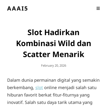
AAAI5
Slot Hadirkan
Kombinasi Wild dan
Scatter Menarik
Posted
February 20, 2026
On
Dalam dunia permainan digital yang semakin
berkembang,
slot
online menjadi salah satu
hiburan favorit berkat fitur-fiturnya yang
inovatif. Salah satu daya tarik utama yang