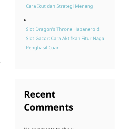
Cara Ikut dan Strategi Menang
Slot Dragon’s Throne Habanero di
Slot Gacor: Cara Aktifkan Fitur Naga
Penghasil Cuan
,
Recent
Comments