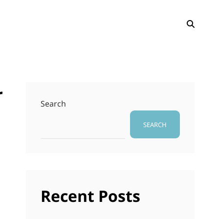
SEAR
r
Search
SEARCH
Recent Posts