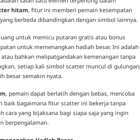
r adalah salah satu elemen terpenting dalam
tter hitam
, fitur ini memberi pemain kesempatan
yang berbeda dibandingkan dengan simbol lainnya.
luang untuk memicu putaran gratis atau bonus
patan untuk memenangkan hadiah besar. Ini adalah
n atau bahkan melipatgandakan kemenangan tanpa
an, setiap kali simbol scatter muncul di gulungan
h besar semakin nyata.
am
, pemain dapat berlatih dengan bebas, mencoba
baik bagaimana fitur scatter ini bekerja tanpa
 cara yang bijaksana bagi siapa saja yang ingin
in berpengalaman.