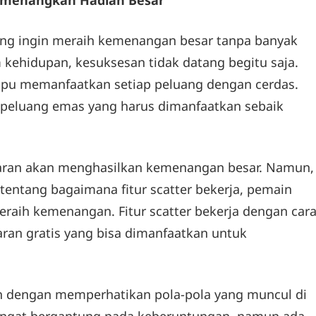
emenangkan Hadiah Besar
yang ingin meraih kemenangan besar tanpa banyak
 kehidupan, kesuksesan tidak datang begitu saja.
pu memanfaatkan setiap peluang dengan cerdas.
ah peluang emas yang harus dimanfaatkan sebaik
taran akan menghasilkan kemenangan besar. Namun,
ntang bagaimana fitur scatter bekerja, pemain
aih kemenangan. Fitur scatter bekerja dengan car
ran gratis yang bisa dimanfaatkan untuk
lah dengan memperhatikan pola-pola yang muncul di
sangat bergantung pada keberuntungan, namun ada