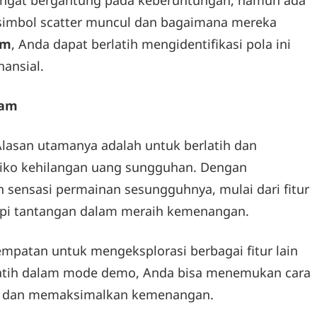
imbol scatter muncul dan bagaimana mereka
am
, Anda dapat berlatih mengidentifikasi pola ini
nansial.
tam
Alasan utamanya adalah untuk berlatih dan
siko kehilangan uang sungguhan. Dengan
ensasi permainan sesungguhnya, mulai dari fitur
pi tantangan dalam meraih kemenangan.
empatan untuk mengeksplorasi berbagai fitur lain
latih dalam mode demo, Anda bisa menemukan cara
da dan memaksimalkan kemenangan.