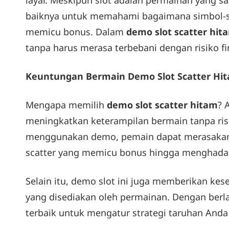
baiknya untuk memahami bagaimana simbol-s
memicu bonus. Dalam
demo slot scatter hit
tanpa harus merasa terbebani dengan risiko fi
Keuntungan Bermain Demo Slot Scatter Hi
Mengapa memilih
demo slot scatter hitam
? 
meningkatkan keterampilan bermain tanpa ri
menggunakan demo, pemain dapat merasakan s
scatter yang memicu bonus hingga menghada
Selain itu, demo slot ini juga memberikan kes
yang disediakan oleh permainan. Dengan ber
terbaik untuk mengatur strategi taruhan An