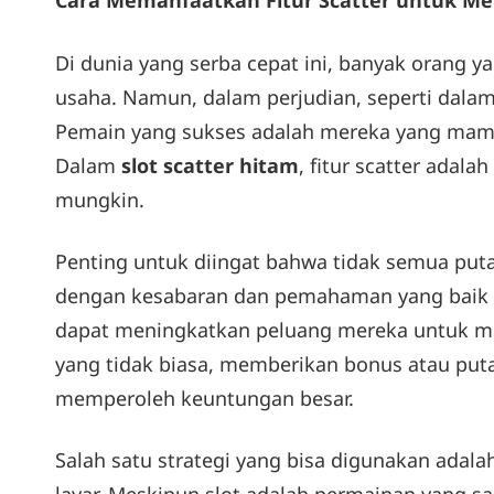
Cara Memanfaatkan Fitur Scatter untuk M
Di dunia yang serba cepat ini, banyak orang 
usaha. Namun, dalam perjudian, seperti dalam
Pemain yang sukses adalah mereka yang mam
Dalam
slot scatter hitam
, fitur scatter adal
mungkin.
Penting untuk diingat bahwa tidak semua pu
dengan kesabaran dan pemahaman yang baik te
dapat meningkatkan peluang mereka untuk mer
yang tidak biasa, memberikan bonus atau puta
memperoleh keuntungan besar.
Salah satu strategi yang bisa digunakan ada
layar. Meskipun slot adalah permainan yang 