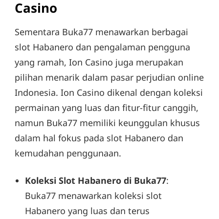
Casino
Sementara Buka77 menawarkan berbagai
slot Habanero dan pengalaman pengguna
yang ramah, Ion Casino juga merupakan
pilihan menarik dalam pasar perjudian online
Indonesia. Ion Casino dikenal dengan koleksi
permainan yang luas dan fitur-fitur canggih,
namun Buka77 memiliki keunggulan khusus
dalam hal fokus pada slot Habanero dan
kemudahan penggunaan.
Koleksi Slot Habanero di Buka77
:
Buka77 menawarkan koleksi slot
Habanero yang luas dan terus