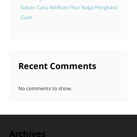
Gacor: Cara Aktifkan Fitur Naga Penghasil
Cuan
Recent Comments
No comments to show.
Archives