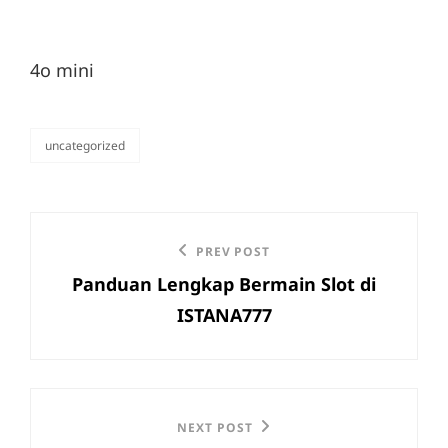
4o mini
uncategorized
categories
Post
Previous
PREV POST
navigation
Panduan Lengkap Bermain Slot di
Post
ISTANA777
Next
NEXT POST