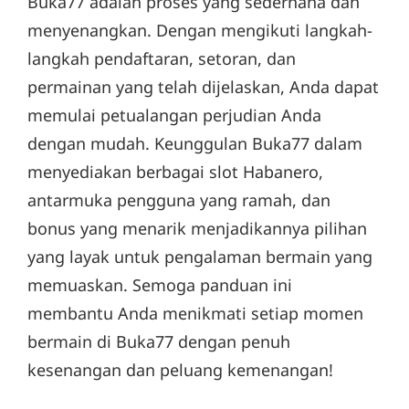
Buka77 adalah proses yang sederhana dan
menyenangkan. Dengan mengikuti langkah-
langkah pendaftaran, setoran, dan
permainan yang telah dijelaskan, Anda dapat
memulai petualangan perjudian Anda
dengan mudah. Keunggulan Buka77 dalam
menyediakan berbagai slot Habanero,
antarmuka pengguna yang ramah, dan
bonus yang menarik menjadikannya pilihan
yang layak untuk pengalaman bermain yang
memuaskan. Semoga panduan ini
membantu Anda menikmati setiap momen
bermain di Buka77 dengan penuh
kesenangan dan peluang kemenangan!