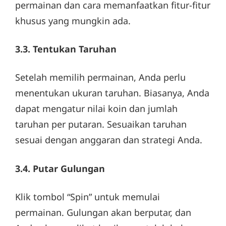
permainan dan cara memanfaatkan fitur-fitur
khusus yang mungkin ada.
3.3. Tentukan Taruhan
Setelah memilih permainan, Anda perlu
menentukan ukuran taruhan. Biasanya, Anda
dapat mengatur nilai koin dan jumlah
taruhan per putaran. Sesuaikan taruhan
sesuai dengan anggaran dan strategi Anda.
3.4. Putar Gulungan
Klik tombol “Spin” untuk memulai
permainan. Gulungan akan berputar, dan