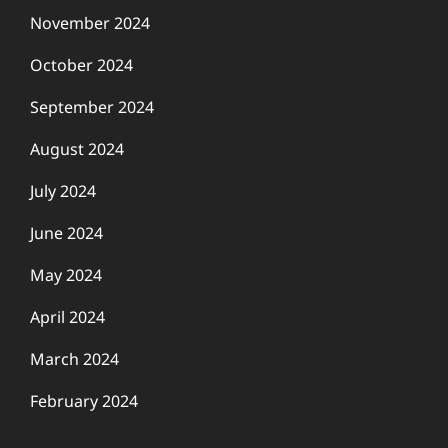
November 2024
October 2024
September 2024
August 2024
July 2024
June 2024
May 2024
April 2024
March 2024
February 2024