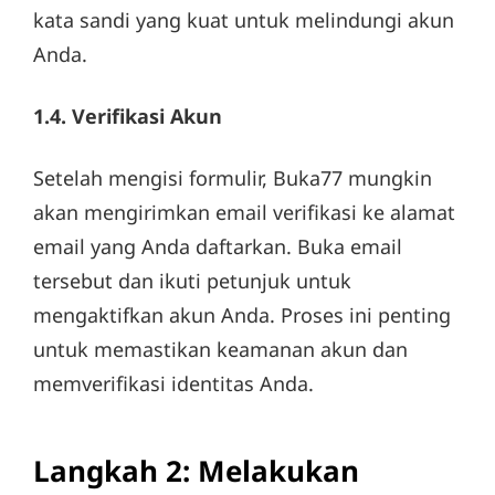
kata sandi yang kuat untuk melindungi akun
Anda.
1.4. Verifikasi Akun
Setelah mengisi formulir, Buka77 mungkin
akan mengirimkan email verifikasi ke alamat
email yang Anda daftarkan. Buka email
tersebut dan ikuti petunjuk untuk
mengaktifkan akun Anda. Proses ini penting
untuk memastikan keamanan akun dan
memverifikasi identitas Anda.
Langkah 2: Melakukan