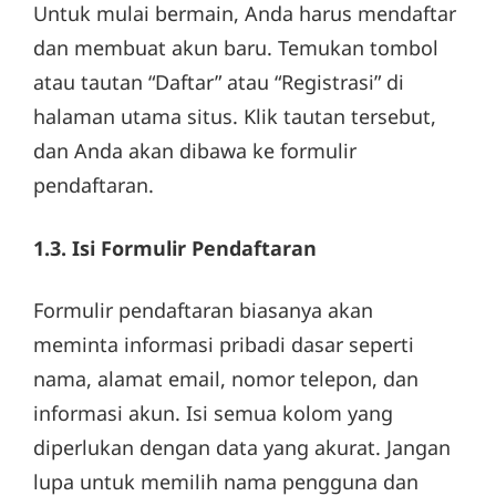
Untuk mulai bermain, Anda harus mendaftar
dan membuat akun baru. Temukan tombol
atau tautan “Daftar” atau “Registrasi” di
halaman utama situs. Klik tautan tersebut,
dan Anda akan dibawa ke formulir
pendaftaran.
1.3. Isi Formulir Pendaftaran
Formulir pendaftaran biasanya akan
meminta informasi pribadi dasar seperti
nama, alamat email, nomor telepon, dan
informasi akun. Isi semua kolom yang
diperlukan dengan data yang akurat. Jangan
lupa untuk memilih nama pengguna dan