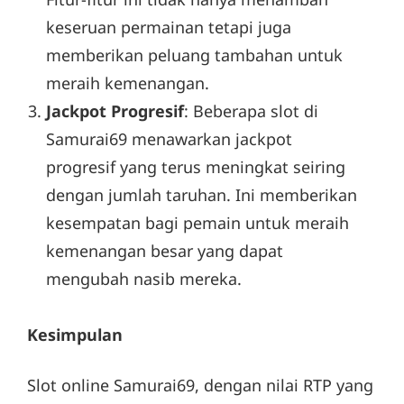
keseruan permainan tetapi juga
memberikan peluang tambahan untuk
meraih kemenangan.
Jackpot Progresif
: Beberapa slot di
Samurai69 menawarkan jackpot
progresif yang terus meningkat seiring
dengan jumlah taruhan. Ini memberikan
kesempatan bagi pemain untuk meraih
kemenangan besar yang dapat
mengubah nasib mereka.
Kesimpulan
Slot online Samurai69, dengan nilai RTP yang