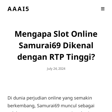
AAAI5
Mengapa Slot Online
Samurai69 Dikenal
dengan RTP Tinggi?
Posted
July 24, 2024
On
Di dunia perjudian online yang semakin
berkembang, Samurai69 muncul sebagai