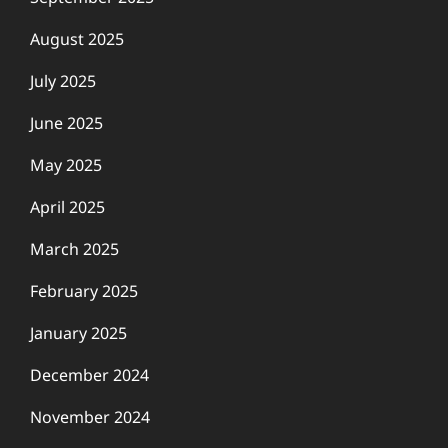
August 2025
July 2025
June 2025
May 2025
April 2025
March 2025
February 2025
January 2025
December 2024
November 2024