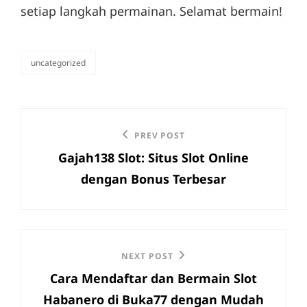
setiap langkah permainan. Selamat bermain!
uncategorized
categories
Post
Previous
PREV POST
navigation
Gajah138 Slot: Situs Slot Online
Post
dengan Bonus Terbesar
Next
NEXT POST
Cara Mendaftar dan Bermain Slot
Post
Habanero di Buka77 dengan Mudah