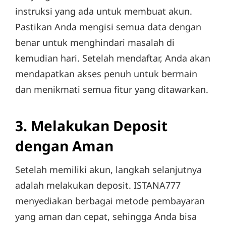
instruksi yang ada untuk membuat akun.
Pastikan Anda mengisi semua data dengan
benar untuk menghindari masalah di
kemudian hari. Setelah mendaftar, Anda akan
mendapatkan akses penuh untuk bermain
dan menikmati semua fitur yang ditawarkan.
3. Melakukan Deposit
dengan Aman
Setelah memiliki akun, langkah selanjutnya
adalah melakukan deposit. ISTANA777
menyediakan berbagai metode pembayaran
yang aman dan cepat, sehingga Anda bisa