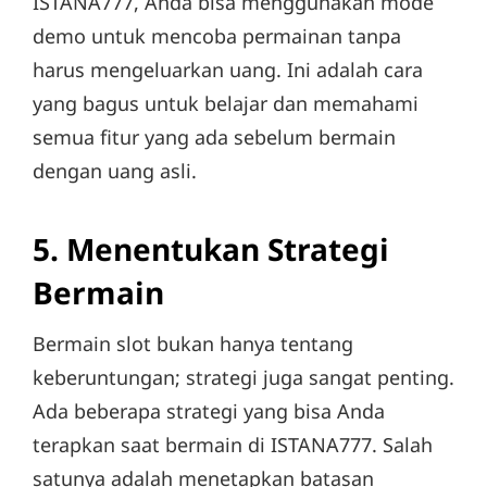
ISTANA777, Anda bisa menggunakan mode
demo untuk mencoba permainan tanpa
harus mengeluarkan uang. Ini adalah cara
yang bagus untuk belajar dan memahami
semua fitur yang ada sebelum bermain
dengan uang asli.
5. Menentukan Strategi
Bermain
Bermain slot bukan hanya tentang
keberuntungan; strategi juga sangat penting.
Ada beberapa strategi yang bisa Anda
terapkan saat bermain di ISTANA777. Salah
satunya adalah menetapkan batasan