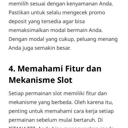
memilih sesuai dengan kenyamanan Anda.
Pastikan untuk selalu mengecek promo
deposit yang tersedia agar bisa
memaksimalkan modal bermain Anda.
Dengan modal yang cukup, peluang menang
Anda juga semakin besar.
4. Memahami Fitur dan
Mekanisme Slot
Setiap permainan slot memiliki fitur dan
mekanisme yang berbeda. Oleh karena itu,
penting untuk memahami cara kerja setiap
permainan sebelum mulai bertaruh. Di