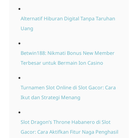
Alternatif Hiburan Digital Tanpa Taruhan
Uang
Betwin188: Nikmati Bonus New Member
Terbesar untuk Bermain Ion Casino
Turnamen Slot Online di Slot Gacor: Cara
Ikut dan Strategi Menang
Slot Dragon’s Throne Habanero di Slot
Gacor: Cara Aktifkan Fitur Naga Penghasil