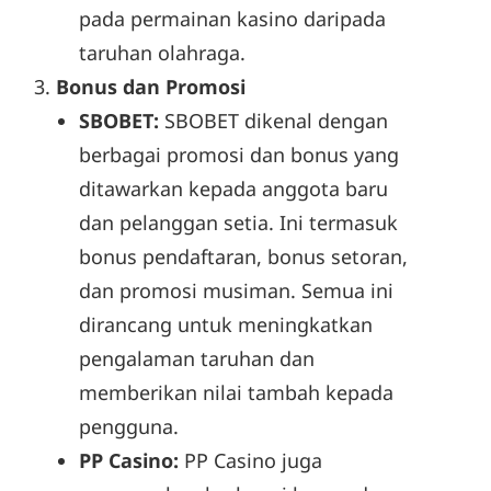
pada permainan kasino daripada
taruhan olahraga.
Bonus dan Promosi
SBOBET:
SBOBET dikenal dengan
berbagai promosi dan bonus yang
ditawarkan kepada anggota baru
dan pelanggan setia. Ini termasuk
bonus pendaftaran, bonus setoran,
dan promosi musiman. Semua ini
dirancang untuk meningkatkan
pengalaman taruhan dan
memberikan nilai tambah kepada
pengguna.
PP Casino:
PP Casino juga