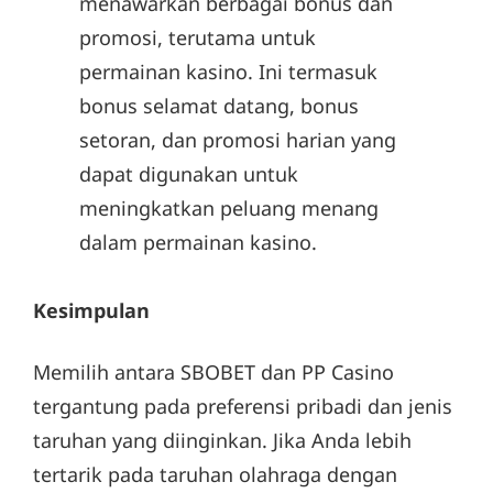
menawarkan berbagai bonus dan
promosi, terutama untuk
permainan kasino. Ini termasuk
bonus selamat datang, bonus
setoran, dan promosi harian yang
dapat digunakan untuk
meningkatkan peluang menang
dalam permainan kasino.
Kesimpulan
Memilih antara SBOBET dan PP Casino
tergantung pada preferensi pribadi dan jenis
taruhan yang diinginkan. Jika Anda lebih
tertarik pada taruhan olahraga dengan