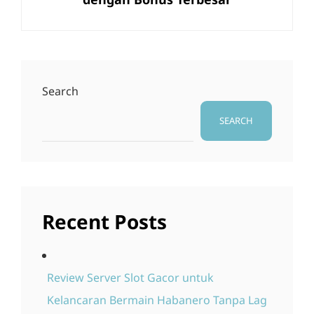
Search
SEARCH
Recent Posts
Review Server Slot Gacor untuk
Kelancaran Bermain Habanero Tanpa Lag