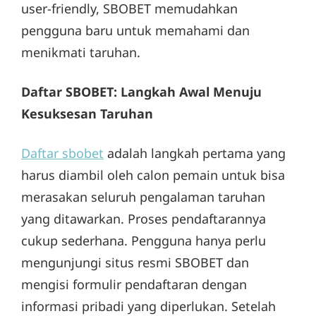
user-friendly, SBOBET memudahkan
pengguna baru untuk memahami dan
menikmati taruhan.
Daftar SBOBET: Langkah Awal Menuju
Kesuksesan Taruhan
Daftar sbobet
adalah langkah pertama yang
harus diambil oleh calon pemain untuk bisa
merasakan seluruh pengalaman taruhan
yang ditawarkan. Proses pendaftarannya
cukup sederhana. Pengguna hanya perlu
mengunjungi situs resmi SBOBET dan
mengisi formulir pendaftaran dengan
informasi pribadi yang diperlukan. Setelah