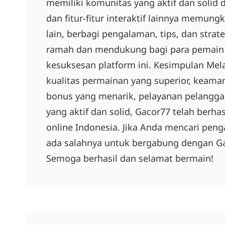
memiliki komunitas yang aktif dan solid 
dan fitur-fitur interaktif lainnya memun
lain, berbagi pengalaman, tips, dan stra
ramah dan mendukung bagi para pemain d
kesuksesan platform ini. Kesimpulan Mela
kualitas permainan yang superior, keama
bonus yang menarik, pelayanan pelangga
yang aktif dan solid, Gacor77 telah berha
online Indonesia. Jika Anda mencari pen
ada salahnya untuk bergabung dengan Ga
Semoga berhasil dan selamat bermain!