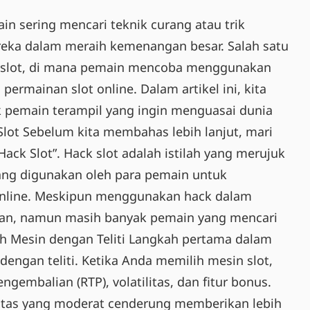
n sering mencari teknik curang atau trik
eka dalam meraih kemenangan besar. Salah satu
k slot, di mana pemain mencoba menggunakan
permainan slot online. Dalam artikel ini, kita
 pemain terampil yang ingin menguasai dunia
Slot Sebelum kita membahas lebih lanjut, mari
ck Slot”. Hack slot adalah istilah yang merujuk
yang digunakan oleh para pemain untuk
 online. Meskipun menggunakan hack dalam
urkan, namun masih banyak pemain yang mencari
h Mesin dengan Teliti Langkah pertama dalam
engan teliti. Ketika Anda memilih mesin slot,
engembalian (RTP), volatilitas, dan fitur bonus.
litas yang moderat cenderung memberikan lebih