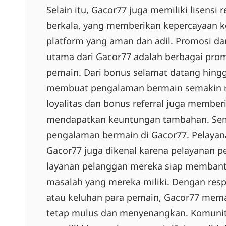
Selain itu, Gacor77 juga memiliki lisensi
berkala, yang memberikan kepercayaan 
platform yang aman dan adil. Promosi da
utama dari Gacor77 adalah berbagai pro
pemain. Dari bonus selamat datang hingg
membuat pengalaman bermain semakin 
loyalitas dan bonus referral juga memb
mendapatkan keuntungan tambahan. Sem
pengalaman bermain di Gacor77. Pelayan
Gacor77 juga dikenal karena pelayanan p
layanan pelanggan mereka siap membant
masalah yang mereka miliki. Dengan res
atau keluhan para pemain, Gacor77 mem
tetap mulus dan menyenangkan. Komunitas