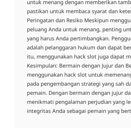
untuk menang dengan memberikan tamba
pastikan untuk membaca syarat dan keten
Peringatan dan Resiko Meskipun menggun
peluang Anda untuk menang, penting unt
yang harus Anda pertimbangkan. Penggun
adalah pelanggaran hukum dan dapat ber
itu, menggunakan hack slot juga dapat m
Kesimpulan: Bermain dengan Jujur dan 
menggunakan hack slot untuk memenangk
pada pengembangan strategi yang sah d
pemain. Dengan bermain dengan jujur da
menikmati pengalaman perjudian yang le
integritas Anda sebagai pemain yang be