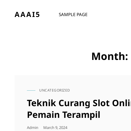
AAAI5
SAMPLE PAGE
Month:
UNCATEGORIZED
CAT
LINKS
Teknik Curang Slot Onl
Pemain Terampil
Posted
Admin
March 9, 2024