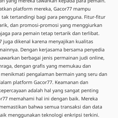
nan yang mereka tawarkan kepada para pemain.
atkan platform mereka, Gacor77 mampu
k tertandingi bagi para pengguna. Fitur-fitur
arik, dan promosi-promosi yang menggiurkan
ga para pemain tetap tertarik dan terlibat.
 juga dikenal karena menyajikan kualitas
emainnya. Dengan kerjasama bersama penyedia
warkan berbagai jenis permainan judi online,
lahraga, dengan grafis yang memukau dan
t menikmati pengalaman bermain yang seru dan
dalam platform Gacor77. Keamanan dan
epercayaan adalah hal yang sangat penting
cor77 memahami hal ini dengan baik. Mereka
 memastikan bahwa semua transaksi dan data
aik menggunakan teknologi enkripsi terkini.