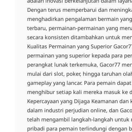
adalah inovasi berkelanjutan dalam laya
Dengan terus memperbarui dan meningk
menghadirkan pengalaman bermain yang ta
terbaru, permainan-permainan yang men
secara konsisten ditambahkan untuk menja
Kualitas Permainan yang Superior Gacor77
permainan yang superior kepada para p
perangkat lunak terkemuka, Gacor77 mena
mulai dari slot, poker, hingga taruhan o
gameplay yang lancar. Para pemain dapa
menghibur setiap kali mereka masuk ke 
Kepercayaan yang Dijaga Keamanan dan k
dalam industri perjudian online, dan Ga
telah mengambil langkah-langkah untuk
pribadi para pemain terlindungi dengan b