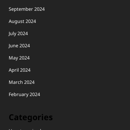
September 2024
August 2024
July 2024
June 2024
May 2024
April 2024
March 2024
February 2024
Categories