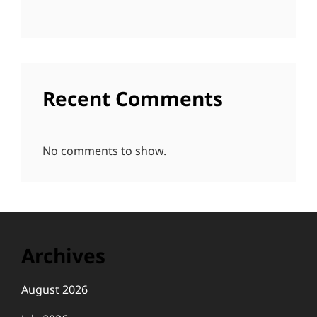
Recent Comments
No comments to show.
Archives
August 2026