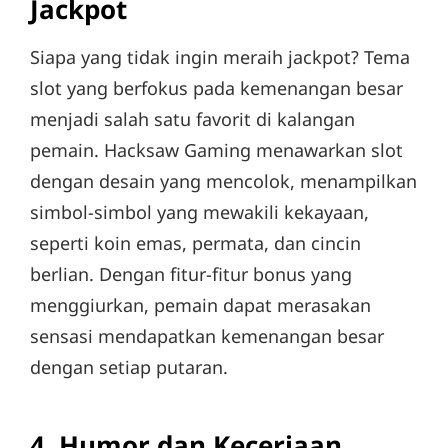
Jackpot
Siapa yang tidak ingin meraih jackpot? Tema
slot yang berfokus pada kemenangan besar
menjadi salah satu favorit di kalangan
pemain. Hacksaw Gaming menawarkan slot
dengan desain yang mencolok, menampilkan
simbol-simbol yang mewakili kekayaan,
seperti koin emas, permata, dan cincin
berlian. Dengan fitur-fitur bonus yang
menggiurkan, pemain dapat merasakan
sensasi mendapatkan kemenangan besar
dengan setiap putaran.
4. Humor dan Keceriaan