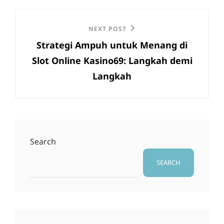
Next
NEXT POST
Strategi Ampuh untuk Menang di
Post
Slot Online Kasino69: Langkah demi
Langkah
Search
SEARCH