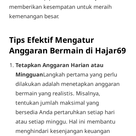
memberikan kesempatan untuk meraih
kemenangan besar.
Tips Efektif Mengatur
Anggaran Bermain di Hajar69
Tetapkan Anggaran Harian atau
Mingguan
Langkah pertama yang perlu
dilakukan adalah menetapkan anggaran
bermain yang realistis. Misalnya,
tentukan jumlah maksimal yang
bersedia Anda pertaruhkan setiap hari
atau setiap minggu. Hal ini membantu
menghindari kesenjangan keuangan