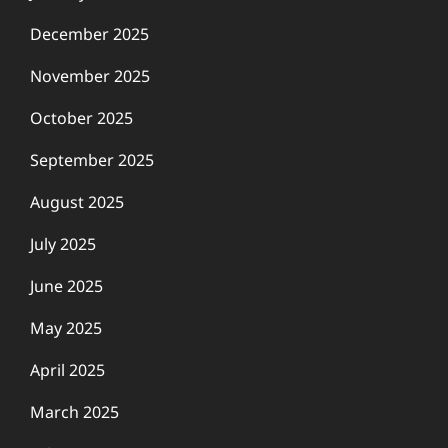
December 2025
November 2025
October 2025
September 2025
August 2025
July 2025
June 2025
May 2025
April 2025
March 2025