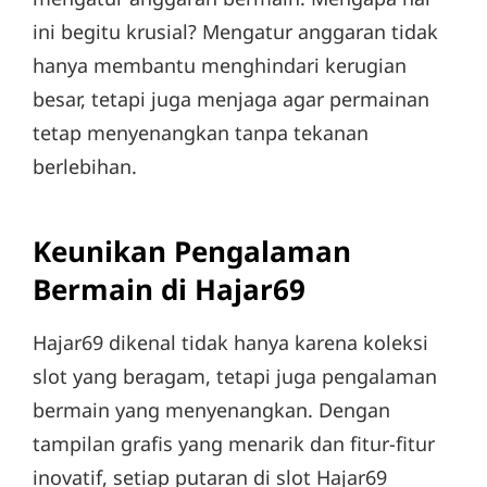
ini begitu krusial? Mengatur anggaran tidak
hanya membantu menghindari kerugian
besar, tetapi juga menjaga agar permainan
tetap menyenangkan tanpa tekanan
berlebihan.
Keunikan Pengalaman
Bermain di Hajar69
Hajar69 dikenal tidak hanya karena koleksi
slot yang beragam, tetapi juga pengalaman
bermain yang menyenangkan. Dengan
tampilan grafis yang menarik dan fitur-fitur
inovatif, setiap putaran di slot Hajar69