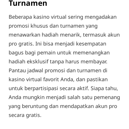
Turnamen
Beberapa kasino virtual sering mengadakan
promosi khusus dan turnamen yang
menawarkan hadiah menarik, termasuk akun
pro gratis. Ini bisa menjadi kesempatan
bagus bagi pemain untuk memenangkan
hadiah eksklusif tanpa harus membayar.
Pantau jadwal promosi dan turnamen di
kasino virtual favorit Anda, dan pastikan
untuk berpartisipasi secara aktif. Siapa tahu,
Anda mungkin menjadi salah satu pemenang
yang beruntung dan mendapatkan akun pro
secara gratis.