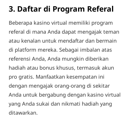
3. Daftar di Program Referal
Beberapa kasino virtual memiliki program
referal di mana Anda dapat mengajak teman
atau kenalan untuk mendaftar dan bermain
di platform mereka. Sebagai imbalan atas
referensi Anda, Anda mungkin diberikan
hadiah atau bonus khusus, termasuk akun
pro gratis. Manfaatkan kesempatan ini
dengan mengajak orang-orang di sekitar
Anda untuk bergabung dengan kasino virtual
yang Anda sukai dan nikmati hadiah yang
ditawarkan.