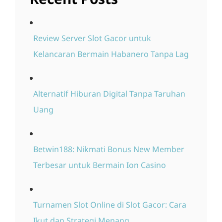
Review Server Slot Gacor untuk
Kelancaran Bermain Habanero Tanpa Lag
Alternatif Hiburan Digital Tanpa Taruhan
Uang
Betwin188: Nikmati Bonus New Member
Terbesar untuk Bermain Ion Casino
Turnamen Slot Online di Slot Gacor: Cara
Ikut dan Strategi Menang