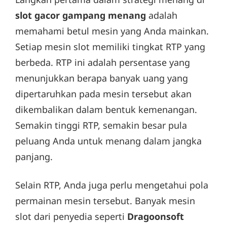
slot gacor gampang menang
adalah
memahami betul mesin yang Anda mainkan.
Setiap mesin slot memiliki tingkat RTP yang
berbeda. RTP ini adalah persentase yang
menunjukkan berapa banyak uang yang
dipertaruhkan pada mesin tersebut akan
dikembalikan dalam bentuk kemenangan.
Semakin tinggi RTP, semakin besar pula
peluang Anda untuk menang dalam jangka
panjang.
Selain RTP, Anda juga perlu mengetahui pola
permainan mesin tersebut. Banyak mesin
slot dari penyedia seperti
Dragoonsoft