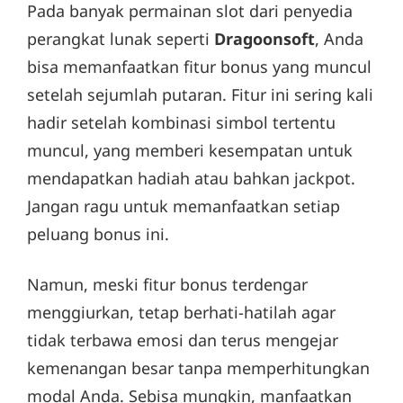
Pada banyak permainan slot dari penyedia
perangkat lunak seperti
Dragoonsoft
, Anda
bisa memanfaatkan fitur bonus yang muncul
setelah sejumlah putaran. Fitur ini sering kali
hadir setelah kombinasi simbol tertentu
muncul, yang memberi kesempatan untuk
mendapatkan hadiah atau bahkan jackpot.
Jangan ragu untuk memanfaatkan setiap
peluang bonus ini.
Namun, meski fitur bonus terdengar
menggiurkan, tetap berhati-hatilah agar
tidak terbawa emosi dan terus mengejar
kemenangan besar tanpa memperhitungkan
modal Anda. Sebisa mungkin, manfaatkan