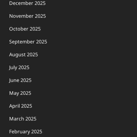
December 2025
November 2025
October 2025
September 2025
August 2025
July 2025
June 2025
May 2025
April 2025
March 2025
February 2025