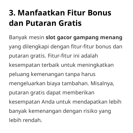
3. Manfaatkan Fitur Bonus
dan Putaran Gratis
Banyak mesin
slot gacor gampang menang
yang dilengkapi dengan fitur-fitur bonus dan
putaran gratis. Fitur-fitur ini adalah
kesempatan terbaik untuk meningkatkan
peluang kemenangan tanpa harus
mengeluarkan biaya tambahan. Misalnya,
putaran gratis dapat memberikan
kesempatan Anda untuk mendapatkan lebih
banyak kemenangan dengan risiko yang
lebih rendah.