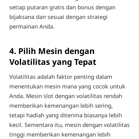
setiap putaran gratis dan bonus dengan
bijaksana dan sesuai dengan strategi
permainan Anda.
4. Pilih Mesin dengan
Volatilitas yang Tepat
Volatilitas adalah faktor penting dalam
menentukan mesin mana yang cocok untuk
Anda. Mesin slot dengan volatilitas rendah
memberikan kemenangan lebih sering,
tetapi hadiah yang diterima biasanya lebih
kecil. Sementara itu, mesin dengan volatilitas
tinggi memberikan kemenangan lebih