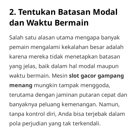
2. Tentukan Batasan Modal
dan Waktu Bermain
Salah satu alasan utama mengapa banyak
pemain mengalami kekalahan besar adalah
karena mereka tidak menetapkan batasan
yang jelas, baik dalam hal modal maupun
waktu bermain. Mesin
slot gacor gampang
menang
mungkin tampak menggoda,
terutama dengan jaminan putaran cepat dan
banyaknya peluang kemenangan. Namun,
tanpa kontrol diri, Anda bisa terjebak dalam
pola perjudian yang tak terkendali.