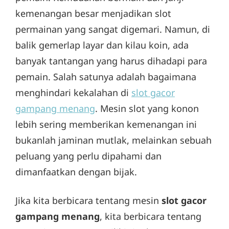
kemenangan besar menjadikan slot
permainan yang sangat digemari. Namun, di
balik gemerlap layar dan kilau koin, ada
banyak tantangan yang harus dihadapi para
pemain. Salah satunya adalah bagaimana
menghindari kekalahan di
slot gacor
gampang menang
. Mesin slot yang konon
lebih sering memberikan kemenangan ini
bukanlah jaminan mutlak, melainkan sebuah
peluang yang perlu dipahami dan
dimanfaatkan dengan bijak.
Jika kita berbicara tentang mesin
slot gacor
gampang menang
, kita berbicara tentang