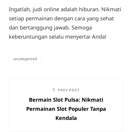
Ingatlah, judi online adalah hiburan. Nikmati
setiap permainan dengan cara yang sehat
dan bertanggung jawab. Semoga
keberuntungan selalu menyertai Anda!
uncategorized
categories
Post
Previous
PREV POST
navigation
Bermain Slot Pulsa: Nikmati
Post
Permainan Slot Populer Tanpa
Kendala