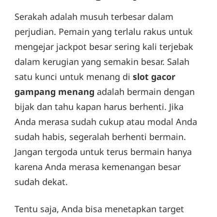
Serakah adalah musuh terbesar dalam
perjudian. Pemain yang terlalu rakus untuk
mengejar jackpot besar sering kali terjebak
dalam kerugian yang semakin besar. Salah
satu kunci untuk menang di
slot gacor
gampang menang
adalah bermain dengan
bijak dan tahu kapan harus berhenti. Jika
Anda merasa sudah cukup atau modal Anda
sudah habis, segeralah berhenti bermain.
Jangan tergoda untuk terus bermain hanya
karena Anda merasa kemenangan besar
sudah dekat.
Tentu saja, Anda bisa menetapkan target