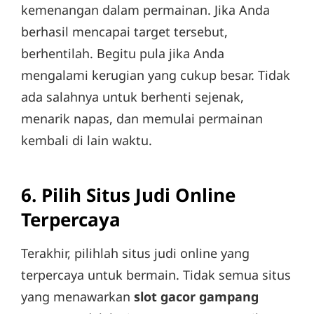
kemenangan dalam permainan. Jika Anda
berhasil mencapai target tersebut,
berhentilah. Begitu pula jika Anda
mengalami kerugian yang cukup besar. Tidak
ada salahnya untuk berhenti sejenak,
menarik napas, dan memulai permainan
kembali di lain waktu.
6. Pilih Situs Judi Online
Terpercaya
Terakhir, pilihlah situs judi online yang
terpercaya untuk bermain. Tidak semua situs
yang menawarkan
slot gacor gampang