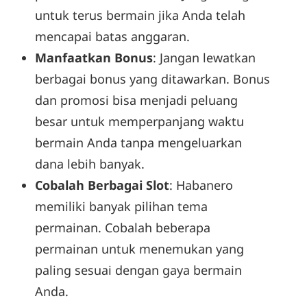
untuk terus bermain jika Anda telah
mencapai batas anggaran.
Manfaatkan Bonus
: Jangan lewatkan
berbagai bonus yang ditawarkan. Bonus
dan promosi bisa menjadi peluang
besar untuk memperpanjang waktu
bermain Anda tanpa mengeluarkan
dana lebih banyak.
Cobalah Berbagai Slot
: Habanero
memiliki banyak pilihan tema
permainan. Cobalah beberapa
permainan untuk menemukan yang
paling sesuai dengan gaya bermain
Anda.