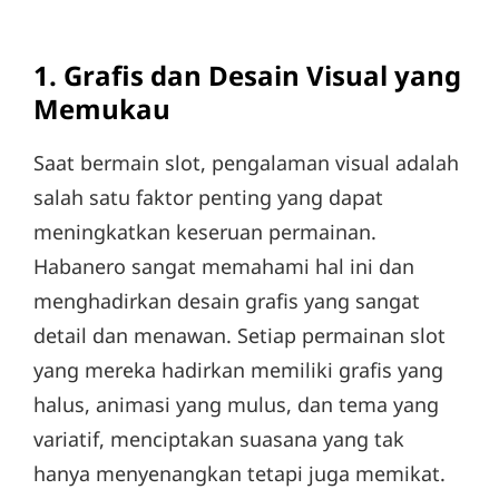
1.
Grafis dan Desain Visual yang
Memukau
Saat bermain slot, pengalaman visual adalah
salah satu faktor penting yang dapat
meningkatkan keseruan permainan.
Habanero sangat memahami hal ini dan
menghadirkan desain grafis yang sangat
detail dan menawan. Setiap permainan slot
yang mereka hadirkan memiliki grafis yang
halus, animasi yang mulus, dan tema yang
variatif, menciptakan suasana yang tak
hanya menyenangkan tetapi juga memikat.