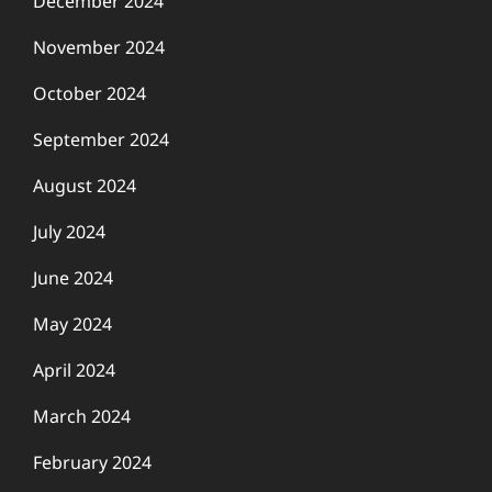
December 2024
November 2024
October 2024
September 2024
August 2024
July 2024
June 2024
May 2024
April 2024
March 2024
February 2024