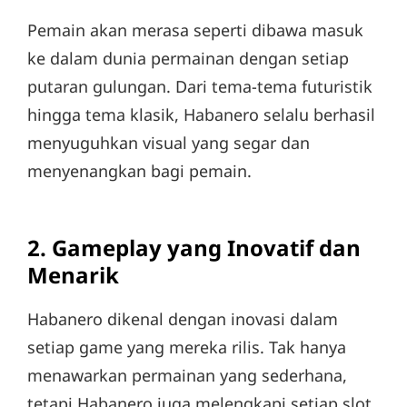
Pemain akan merasa seperti dibawa masuk
ke dalam dunia permainan dengan setiap
putaran gulungan. Dari tema-tema futuristik
hingga tema klasik, Habanero selalu berhasil
menyuguhkan visual yang segar dan
menyenangkan bagi pemain.
2.
Gameplay yang Inovatif dan
Menarik
Habanero dikenal dengan inovasi dalam
setiap game yang mereka rilis. Tak hanya
menawarkan permainan yang sederhana,
tetapi Habanero juga melengkapi setiap slot