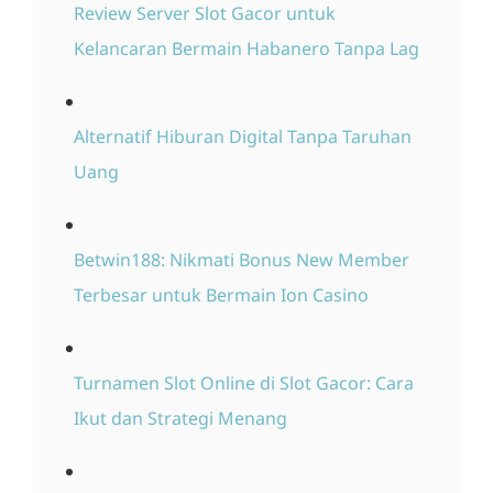
Review Server Slot Gacor untuk
Kelancaran Bermain Habanero Tanpa Lag
Alternatif Hiburan Digital Tanpa Taruhan
Uang
Betwin188: Nikmati Bonus New Member
Terbesar untuk Bermain Ion Casino
Turnamen Slot Online di Slot Gacor: Cara
Ikut dan Strategi Menang