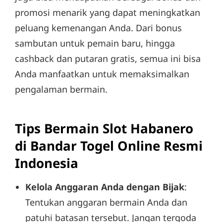
promosi menarik yang dapat meningkatkan
peluang kemenangan Anda. Dari bonus
sambutan untuk pemain baru, hingga
cashback dan putaran gratis, semua ini bisa
Anda manfaatkan untuk memaksimalkan
pengalaman bermain.
Tips Bermain Slot Habanero
di Bandar Togel Online Resmi
Indonesia
Kelola Anggaran Anda dengan Bijak
:
Tentukan anggaran bermain Anda dan
patuhi batasan tersebut. Jangan tergoda