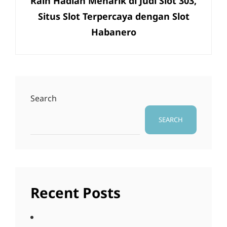
Raih Hadiah Menarik di Judi Slot 303,
Post
Situs Slot Terpercaya dengan Slot
Habanero
Search
SEARCH
Recent Posts