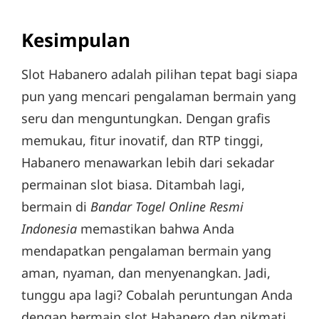
Kesimpulan
Slot Habanero adalah pilihan tepat bagi siapa
pun yang mencari pengalaman bermain yang
seru dan menguntungkan. Dengan grafis
memukau, fitur inovatif, dan RTP tinggi,
Habanero menawarkan lebih dari sekadar
permainan slot biasa. Ditambah lagi,
bermain di
Bandar Togel Online Resmi
Indonesia
memastikan bahwa Anda
mendapatkan pengalaman bermain yang
aman, nyaman, dan menyenangkan. Jadi,
tunggu apa lagi? Cobalah peruntungan Anda
dengan bermain slot Habanero dan nikmati