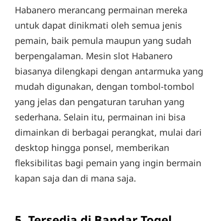
Habanero merancang permainan mereka
untuk dapat dinikmati oleh semua jenis
pemain, baik pemula maupun yang sudah
berpengalaman. Mesin slot Habanero
biasanya dilengkapi dengan antarmuka yang
mudah digunakan, dengan tombol-tombol
yang jelas dan pengaturan taruhan yang
sederhana. Selain itu, permainan ini bisa
dimainkan di berbagai perangkat, mulai dari
desktop hingga ponsel, memberikan
fleksibilitas bagi pemain yang ingin bermain
kapan saja dan di mana saja.
5.
Tersedia di Bandar Togel