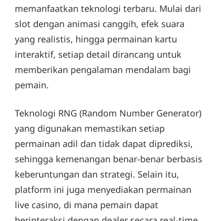
memanfaatkan teknologi terbaru. Mulai dari
slot dengan animasi canggih, efek suara
yang realistis, hingga permainan kartu
interaktif, setiap detail dirancang untuk
memberikan pengalaman mendalam bagi
pemain.
Teknologi RNG (Random Number Generator)
yang digunakan memastikan setiap
permainan adil dan tidak dapat diprediksi,
sehingga kemenangan benar-benar berbasis
keberuntungan dan strategi. Selain itu,
platform ini juga menyediakan permainan
live casino, di mana pemain dapat
berinteraksi dengan dealer secara real-time,