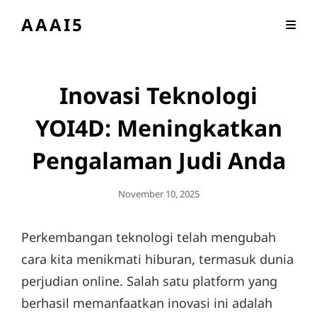
AAAI5
Inovasi Teknologi
YOI4D: Meningkatkan
Pengalaman Judi Anda
Posted
November 10, 2025
On
Perkembangan teknologi telah mengubah
cara kita menikmati hiburan, termasuk dunia
perjudian online. Salah satu platform yang
berhasil memanfaatkan inovasi ini adalah