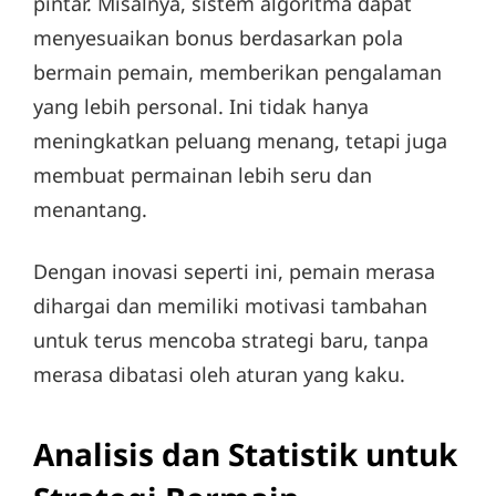
pintar. Misalnya, sistem algoritma dapat
menyesuaikan bonus berdasarkan pola
bermain pemain, memberikan pengalaman
yang lebih personal. Ini tidak hanya
meningkatkan peluang menang, tetapi juga
membuat permainan lebih seru dan
menantang.
Dengan inovasi seperti ini, pemain merasa
dihargai dan memiliki motivasi tambahan
untuk terus mencoba strategi baru, tanpa
merasa dibatasi oleh aturan yang kaku.
Analisis dan Statistik untuk