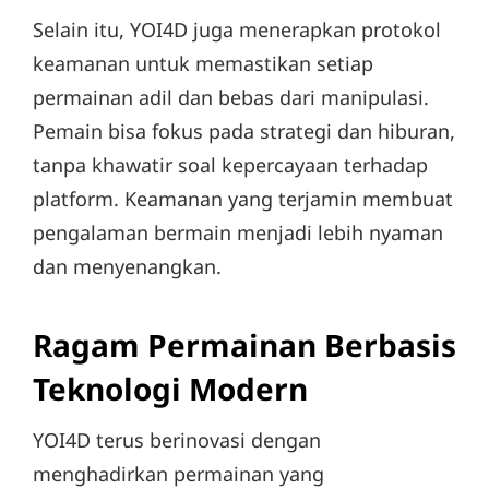
Selain itu, YOI4D juga menerapkan protokol
keamanan untuk memastikan setiap
permainan adil dan bebas dari manipulasi.
Pemain bisa fokus pada strategi dan hiburan,
tanpa khawatir soal kepercayaan terhadap
platform. Keamanan yang terjamin membuat
pengalaman bermain menjadi lebih nyaman
dan menyenangkan.
Ragam Permainan Berbasis
Teknologi Modern
YOI4D terus berinovasi dengan
menghadirkan permainan yang