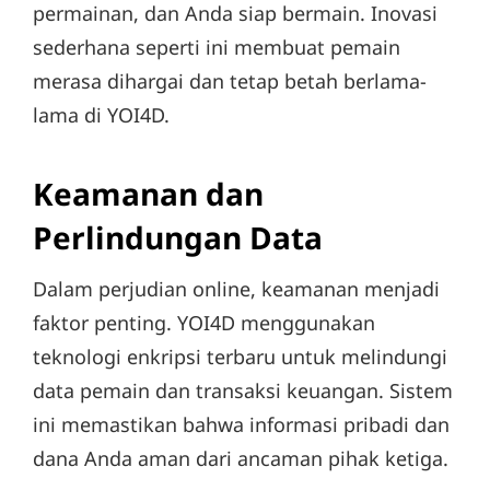
permainan, dan Anda siap bermain. Inovasi
sederhana seperti ini membuat pemain
merasa dihargai dan tetap betah berlama-
lama di YOI4D.
Keamanan dan
Perlindungan Data
Dalam perjudian online, keamanan menjadi
faktor penting. YOI4D menggunakan
teknologi enkripsi terbaru untuk melindungi
data pemain dan transaksi keuangan. Sistem
ini memastikan bahwa informasi pribadi dan
dana Anda aman dari ancaman pihak ketiga.