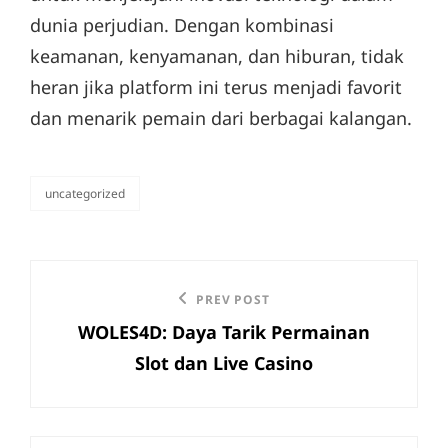
dunia perjudian. Dengan kombinasi
keamanan, kenyamanan, dan hiburan, tidak
heran jika platform ini terus menjadi favorit
dan menarik pemain dari berbagai kalangan.
uncategorized
categories
Post
Previous
PREV POST
navigation
WOLES4D: Daya Tarik Permainan
Post
Slot dan Live Casino