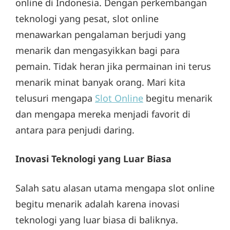
online di Indonesia. Dengan perkembangan
teknologi yang pesat, slot online
menawarkan pengalaman berjudi yang
menarik dan mengasyikkan bagi para
pemain. Tidak heran jika permainan ini terus
menarik minat banyak orang. Mari kita
telusuri mengapa
Slot Online
begitu menarik
dan mengapa mereka menjadi favorit di
antara para penjudi daring.
Inovasi Teknologi yang Luar Biasa
Salah satu alasan utama mengapa slot online
begitu menarik adalah karena inovasi
teknologi yang luar biasa di baliknya.