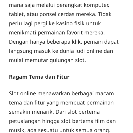
mana saja melalui perangkat komputer,
tablet, atau ponsel cerdas mereka. Tidak
perlu lagi pergi ke kasino fisik untuk
menikmati permainan favorit mereka.
Dengan hanya beberapa klik, pemain dapat
langsung masuk ke dunia judi online dan
mulai memutar gulungan slot.
Ragam Tema dan Fitur
Slot online menawarkan berbagai macam
tema dan fitur yang membuat permainan
semakin menarik. Dari slot bertema
petualangan hingga slot bertema film dan
musik, ada sesuatu untuk semua orang.