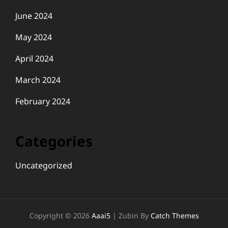
June 2024
May 2024
April 2024
March 2024
February 2024
Categories
Uncategorized
Copyright © 2026
Aaai5
|
Zubin By
Catch Themes