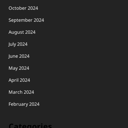
October 2024
September 2024
August 2024
July 2024
June 2024
May 2024
April 2024
March 2024
February 2024
Categories