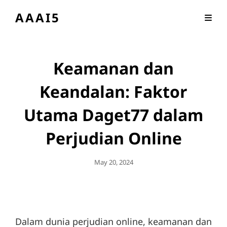
AAAI5
Keamanan dan
Keandalan: Faktor
Utama Daget77 dalam
Perjudian Online
Posted
May 20, 2024
On
Dalam dunia perjudian online, keamanan dan