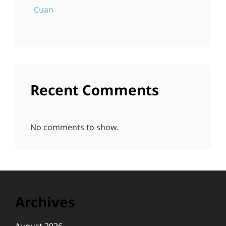
Cuan
Recent Comments
No comments to show.
Archives
August 2026