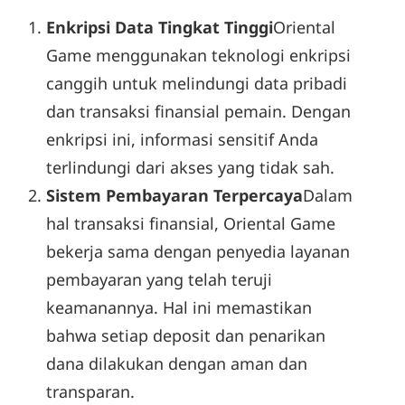
Enkripsi Data Tingkat Tinggi
Oriental
Game menggunakan teknologi enkripsi
canggih untuk melindungi data pribadi
dan transaksi finansial pemain. Dengan
enkripsi ini, informasi sensitif Anda
terlindungi dari akses yang tidak sah.
Sistem Pembayaran Terpercaya
Dalam
hal transaksi finansial, Oriental Game
bekerja sama dengan penyedia layanan
pembayaran yang telah teruji
keamanannya. Hal ini memastikan
bahwa setiap deposit dan penarikan
dana dilakukan dengan aman dan
transparan.