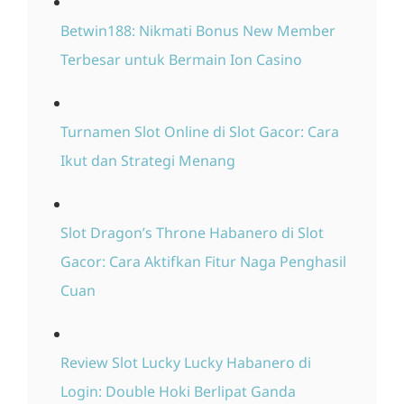
Betwin188: Nikmati Bonus New Member
Terbesar untuk Bermain Ion Casino
Turnamen Slot Online di Slot Gacor: Cara
Ikut dan Strategi Menang
Slot Dragon’s Throne Habanero di Slot
Gacor: Cara Aktifkan Fitur Naga Penghasil
Cuan
Review Slot Lucky Lucky Habanero di
Login: Double Hoki Berlipat Ganda