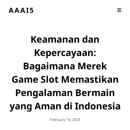
AAAI5
Keamanan dan
Kepercayaan:
Bagaimana Merek
Game Slot Memastikan
Pengalaman Bermain
yang Aman di Indonesia
Posted
February 16, 2025
On