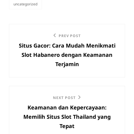
uncategorized
categories
Post
Previous
PREV POST
navigation
Situs Gacor: Cara Mudah Menikmati
Post
Slot Habanero dengan Keamanan
Terjamin
Next
NEXT POST
Keamanan dan Kepercayaan:
Post
Memilih Situs Slot Thailand yang
Tepat