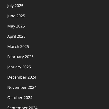
July 2025
June 2025
May 2025
April 2025
March 2025
February 2025
January 2025
December 2024
November 2024
October 2024
September 2024