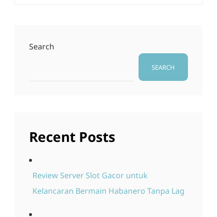
Search
SEARCH
Recent Posts
Review Server Slot Gacor untuk
Kelancaran Bermain Habanero Tanpa Lag