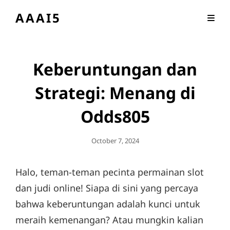
AAAI5
Keberuntungan dan
Strategi: Menang di
Odds805
Posted
October 7, 2024
On
Halo, teman-teman pecinta permainan slot
dan judi online! Siapa di sini yang percaya
bahwa keberuntungan adalah kunci untuk
meraih kemenangan? Atau mungkin kalian