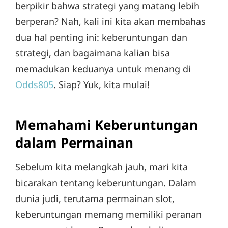
berpikir bahwa strategi yang matang lebih
berperan? Nah, kali ini kita akan membahas
dua hal penting ini: keberuntungan dan
strategi, dan bagaimana kalian bisa
memadukan keduanya untuk menang di
Odds805
. Siap? Yuk, kita mulai!
Memahami Keberuntungan
dalam Permainan
Sebelum kita melangkah jauh, mari kita
bicarakan tentang keberuntungan. Dalam
dunia judi, terutama permainan slot,
keberuntungan memang memiliki peranan