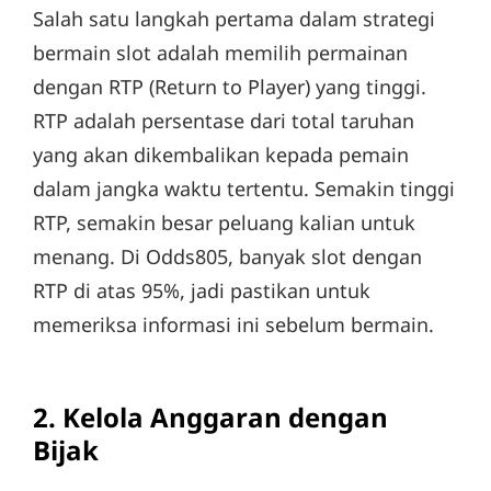
Salah satu langkah pertama dalam strategi
bermain slot adalah memilih permainan
dengan RTP (Return to Player) yang tinggi.
RTP adalah persentase dari total taruhan
yang akan dikembalikan kepada pemain
dalam jangka waktu tertentu. Semakin tinggi
RTP, semakin besar peluang kalian untuk
menang. Di Odds805, banyak slot dengan
RTP di atas 95%, jadi pastikan untuk
memeriksa informasi ini sebelum bermain.
2. Kelola Anggaran dengan
Bijak