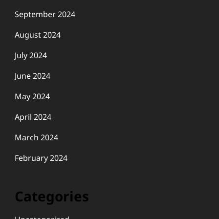
September 2024
August 2024
July 2024
June 2024
May 2024
April 2024
March 2024
February 2024
Categories