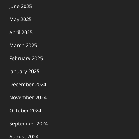
June 2025
May 2025
April 2025
March 2025
February 2025
January 2025
December 2024
November 2024
October 2024
September 2024
August 2024