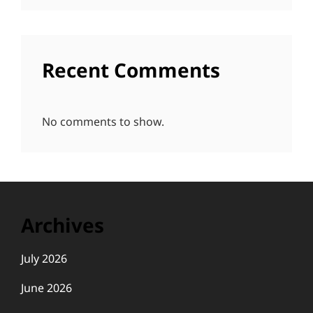
Recent Comments
No comments to show.
Archives
July 2026
June 2026