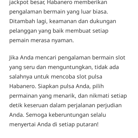
jackpot besar, Habanero memberikan
pengalaman bermain yang luar biasa.
Ditambah lagi, keamanan dan dukungan
pelanggan yang baik membuat setiap
pemain merasa nyaman.
Jika Anda mencari pengalaman bermain slot
yang seru dan menguntungkan, tidak ada
salahnya untuk mencoba slot pulsa
Habanero. Siapkan pulsa Anda, pilih
permainan yang menarik, dan nikmati setiap
detik keseruan dalam perjalanan perjudian
Anda. Semoga keberuntungan selalu
menyertai Anda di setiap putaran!