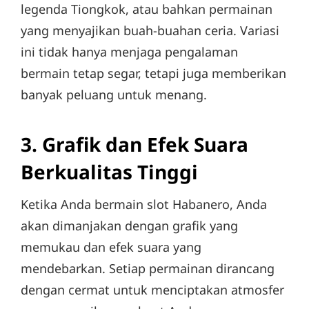
legenda Tiongkok, atau bahkan permainan
yang menyajikan buah-buahan ceria. Variasi
ini tidak hanya menjaga pengalaman
bermain tetap segar, tetapi juga memberikan
banyak peluang untuk menang.
3. Grafik dan Efek Suara
Berkualitas Tinggi
Ketika Anda bermain slot Habanero, Anda
akan dimanjakan dengan grafik yang
memukau dan efek suara yang
mendebarkan. Setiap permainan dirancang
dengan cermat untuk menciptakan atmosfer