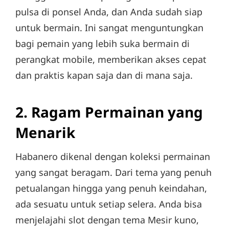
pulsa di ponsel Anda, dan Anda sudah siap
untuk bermain. Ini sangat menguntungkan
bagi pemain yang lebih suka bermain di
perangkat mobile, memberikan akses cepat
dan praktis kapan saja dan di mana saja.
2. Ragam Permainan yang
Menarik
Habanero dikenal dengan koleksi permainan
yang sangat beragam. Dari tema yang penuh
petualangan hingga yang penuh keindahan,
ada sesuatu untuk setiap selera. Anda bisa
menjelajahi slot dengan tema Mesir kuno,