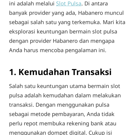
ini adalah melalui
Slot Pulsa
. Di antara
banyak provider yang ada, Habanero muncul
sebagai salah satu yang terkemuka. Mari kita
eksplorasi keuntungan bermain slot pulsa
dengan provider Habanero dan mengapa
Anda harus mencoba pengalaman ini.
1. Kemudahan Transaksi
Salah satu keuntungan utama bermain slot
pulsa adalah kemudahan dalam melakukan
transaksi. Dengan menggunakan pulsa
sebagai metode pembayaran, Anda tidak
perlu repot membuka rekening bank atau
menggunakan dompet digital. Cukup isi