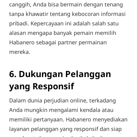
canggih, Anda bisa bermain dengan tenang
tanpa khawatir tentang kebocoran informasi
pribadi. Kepercayaan ini adalah salah satu
alasan mengapa banyak pemain memilih
Habanero sebagai partner permainan
mereka.
6. Dukungan Pelanggan
yang Responsif
Dalam dunia perjudian online, terkadang
Anda mungkin mengalami kendala atau
memiliki pertanyaan. Habanero menyediakan
layanan pelanggan yang responsif dan siap