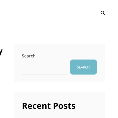
SEAR
y
Search
SEARCH
Recent Posts