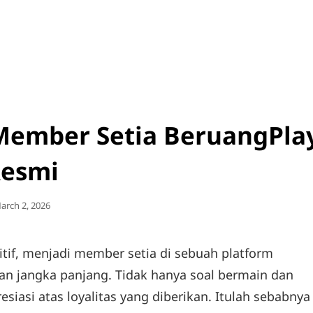
Member Setia BeruangPla
esmi
osted
arch 2, 2026
n
tif, menjadi member setia di sebuah platform
n jangka panjang. Tidak hanya soal bermain dan
iasi atas loyalitas yang diberikan. Itulah sebabnya