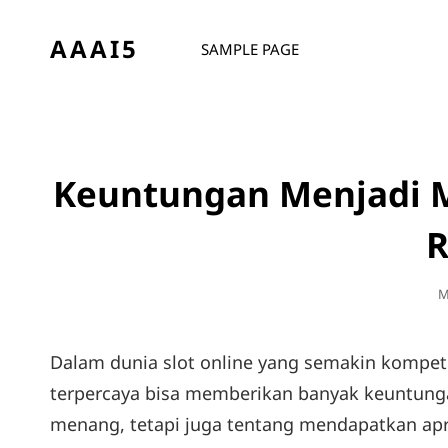
AAAI5
SAMPLE PAGE
Keuntungan Menjadi 
R
P
M
O
Dalam dunia slot online yang semakin kompeti
terpercaya bisa memberikan banyak keuntunga
menang, tetapi juga tentang mendapatkan apres