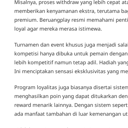
Misalnya, proses withdraw yang lebih cepat at
memberikan kenyamanan ekstra, terutama bag
premium. Beruangplay resmi memahami penti
loyal agar mereka merasa istimewa.
Turnamen dan event khusus juga menjadi salah
kompetisi hanya dibuka untuk pemain dengan 
lebih kompetitif namun tetap adil. Hadiah yan
Ini menciptakan sensasi eksklusivitas yang
Program loyalitas juga biasanya disertai sist
menghasilkan poin yang dapat ditukarkan deng
reward menarik lainnya. Dengan sistem seperti 
ada manfaat tambahan di luar kemenangan u