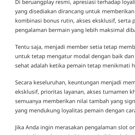
Di beruangplay resmi, apresiasi terhadap loya
yang disediakan dirancang untuk memberikan
kombinasi bonus rutin, akses eksklusif, serta
pengalaman bermain yang lebih maksimal dib
Tentu saja, menjadi member setia tetap memb
untuk tetap mengatur modal dengan baik dan 
sehat adalah ketika pemain tetap menikmati 
Secara keseluruhan, keuntungan menjadi memb
eksklusif, prioritas layanan, akses turnamen
semuanya memberikan nilai tambah yang sign
yang mendukung loyalitas pemain dengan cara
Jika Anda ingin merasakan pengalaman slot onl