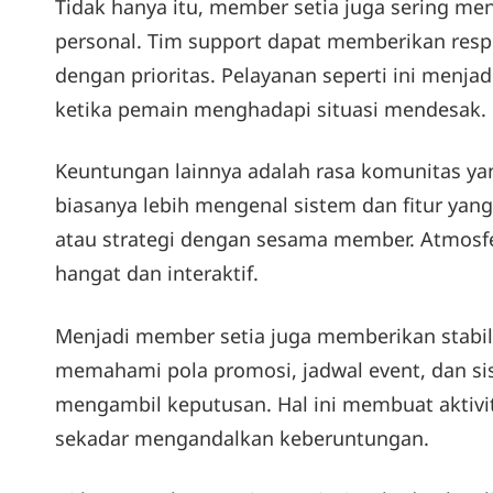
Tidak hanya itu, member setia juga sering m
personal. Tim support dapat memberikan res
dengan prioritas. Pelayanan seperti ini menjad
ketika pemain menghadapi situasi mendesak.
Keuntungan lainnya adalah rasa komunitas ya
biasanya lebih mengenal sistem dan fitur yan
atau strategi dengan sesama member. Atmosfe
hangat dan interaktif.
Menjadi member setia juga memberikan stabi
memahami pola promosi, jadwal event, dan si
mengambil keputusan. Hal ini membuat aktivit
sekadar mengandalkan keberuntungan.