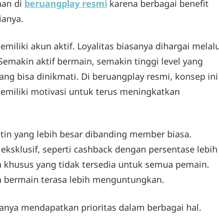
han di
beruangplay resmi
karena berbagai benefit
ianya.
liki akun aktif. Loyalitas biasanya dihargai melalu
Semakin aktif bermain, semakin tinggi level yang
ng bisa dinikmati. Di beruangplay resmi, konsep ini
emiliki motivasi untuk terus meningkatkan
tin yang lebih besar dibanding member biasa.
ksklusif, seperti cashback dengan persentase lebih
in khusus yang tidak tersedia untuk semua pemain.
n bermain terasa lebih menguntungkan.
sanya mendapatkan prioritas dalam berbagai hal.