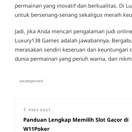
permainan yang inovatif dan berkualitas. Di 
untuk bersenang-senang sekaligus meraih ke
Jadi, jika Anda mencari pengalaman judi on
Luxury138 Games adalah jawabannya. Bergabu
merasakan sendiri keseruan dan keuntungan dar
dunia permainan yang penuh warna, dan nikm
uncategorized
categories
Post
Previous
PREV POST
navigation
Panduan Lengkap Memilih Slot Gacor di
Post
W11Poker