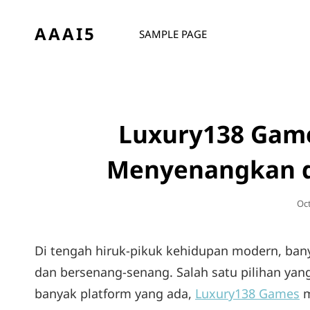
AAAI5
SAMPLE PAGE
Luxury138 Game
Menyenangkan 
Po
Oc
On
Di tengah hiruk-pikuk kehidupan modern, ba
dan bersenang-senang. Salah satu pilihan yang
banyak platform yang ada,
Luxury138 Games
m