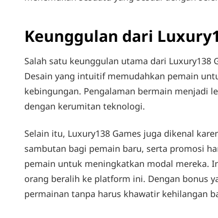
Keunggulan dari Luxury
Salah satu keunggulan utama dari Luxury138
Desain yang intuitif memudahkan pemain unt
kebingungan. Pengalaman bermain menjadi le
dengan kerumitan teknologi.
Selain itu, Luxury138 Games juga dikenal kar
sambutan bagi pemain baru, serta promosi ha
pemain untuk meningkatkan modal mereka. Ini
orang beralih ke platform ini. Dengan bonu
permainan tanpa harus khawatir kehilangan b