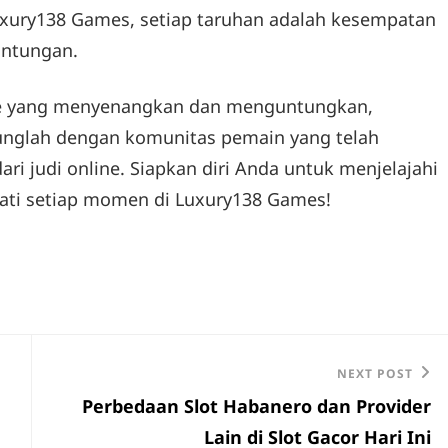
Luxury138 Games, setiap taruhan adalah kesempatan
untungan.
line yang menyenangkan dan menguntungkan,
nglah dengan komunitas pemain yang telah
i judi online. Siapkan diri Anda untuk menjelajahi
ati setiap momen di Luxury138 Games!
Next
NEXT POST
Perbedaan Slot Habanero dan Provider
Post
Lain di Slot Gacor Hari Ini