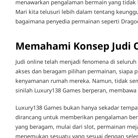
menawarkan pengalaman bermain yang tidak 
Mari kita telusuri lebih dalam tentang keung
bagaimana penyedia permainan seperti Drago
Memahami Konsep Judi 
Judi online telah menjadi fenomena di selur
akses dan beragam pilihan permainan, siapa p
kenyamanan rumah mereka. Namun, tidak se
sinilah Luxury138 Games berperan, membawa s
Luxury138 Games bukan hanya sekadar tempat 
dirancang untuk memberikan pengalaman ber
yang beragam, mulai dari slot, permainan mej
menemukan sesuatu yang sesuai dengan seler