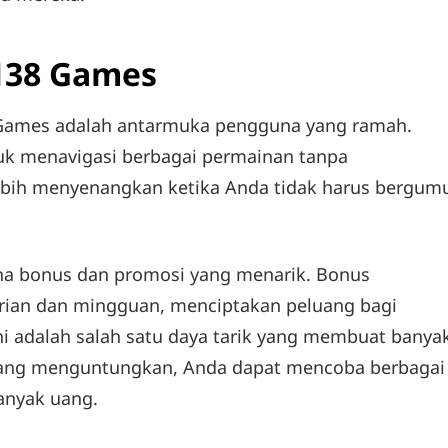
138 Games
 Games adalah antarmuka pengguna yang ramah.
uk menavigasi berbagai permainan tanpa
bih menyenangkan ketika Anda tidak harus bergum
ena bonus dan promosi yang menarik. Bonus
rian dan mingguan, menciptakan peluang bagi
 adalah salah satu daya tarik yang membuat banya
s yang menguntungkan, Anda dapat mencoba berbagai
anyak uang.