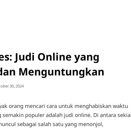
s: Judi Online yang
dan Menguntungkan
sted
tober 30, 2024
nyak orang mencari cara untuk menghabiskan waktu
 semakin populer adalah judi online. Di antara seki
uncul sebagai salah satu yang menonjol,