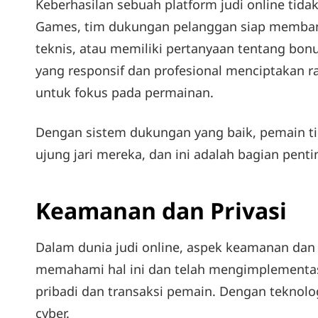
Keberhasilan sebuah platform judi online tida
Games, tim dukungan pelanggan siap memban
teknis, atau memiliki pertanyaan tentang bo
yang responsif dan profesional menciptakan
untuk fokus pada permainan.
Dengan sistem dukungan yang baik, pemain tid
ujung jari mereka, dan ini adalah bagian pent
Keamanan dan Privasi
Dalam dunia judi online, aspek keamanan dan 
memahami hal ini dan telah mengimplementas
pribadi dan transaksi pemain. Dengan teknolo
cyber.