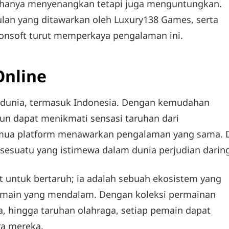
hanya menyenangkan tetapi juga menguntungkan.
gulan yang ditawarkan oleh Luxury138 Games, serta
onsoft turut memperkaya pengalaman ini.
Online
uh dunia, termasuk Indonesia. Dengan kemudahan
un dapat menikmati sensasi taruhan dari
mua platform menawarkan pengalaman yang sama. 
esuatu yang istimewa dalam dunia perjudian daring
untuk bertaruh; ia adalah sebuah ekosistem yang
main yang mendalam. Dengan koleksi permainan
a, hingga taruhan olahraga, setiap pemain dapat
a mereka.