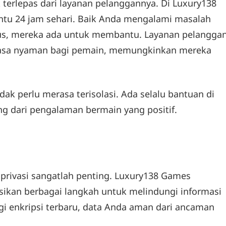
k terlepas dari layanan pelanggannya. Di Luxury138
tu 24 jam sehari. Baik Anda mengalami masalah
nus, mereka ada untuk membantu. Layanan pelangga
 rasa nyaman bagi pemain, memungkinkan mereka
ak perlu merasa terisolasi. Ada selalu bantuan di
ing dari pengalaman bermain yang positif.
privasi sangatlah penting. Luxury138 Games
ikan berbagai langkah untuk melindungi informasi
gi enkripsi terbaru, data Anda aman dari ancaman