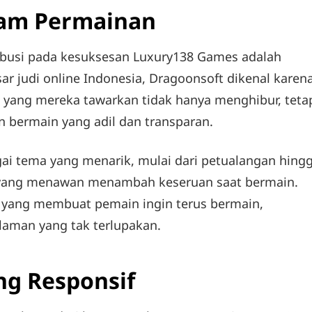
lam Permainan
ibusi pada kesuksesan Luxury138 Games adalah
ar judi online Indonesia, Dragoonsoft dikenal karen
 yang mereka tawarkan tidak hanya menghibur, teta
 bermain yang adil dan transparan.
i tema yang menarik, mulai dari petualangan hing
a yang menawan menambah keseruan saat bermain.
yang membuat pemain ingin terus bermain,
laman yang tak terlupakan.
ng Responsif