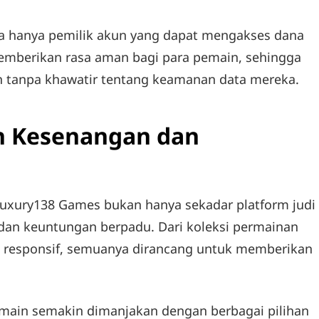
wa hanya pemilik akun yang dapat mengakses dana
memberikan rasa aman bagi para pemain, sehingga
 tanpa khawatir tentang keamanan data mereka.
 Kesenangan dan
uxury138 Games bukan hanya sekadar platform judi
 dan keuntungan berpadu. Dari koleksi permainan
 responsif, semuanya dirancang untuk memberikan
main semakin dimanjakan dengan berbagai pilihan