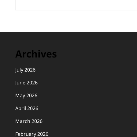
Archives
July 2026
June 2026
May 2026
April 2026
March 2026
February 2026