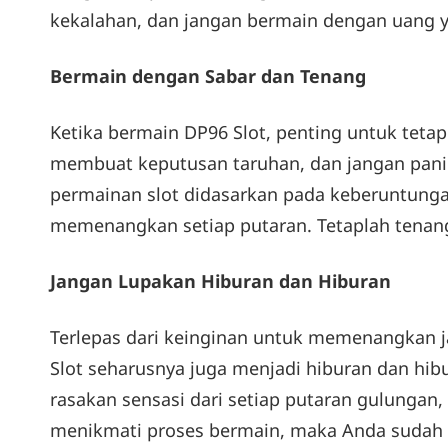
kekalahan, dan jangan bermain dengan uang ya
Bermain dengan Sabar dan Tenang
Ketika bermain DP96 Slot, penting untuk teta
membuat keputusan taruhan, dan jangan pani
permainan slot didasarkan pada keberuntungan,
memenangkan setiap putaran. Tetaplah tenan
Jangan Lupakan Hiburan dan Hiburan
Terlepas dari keinginan untuk memenangkan j
Slot seharusnya juga menjadi hiburan dan hi
rasakan sensasi dari setiap putaran gulungan, 
menikmati proses bermain, maka Anda sudah