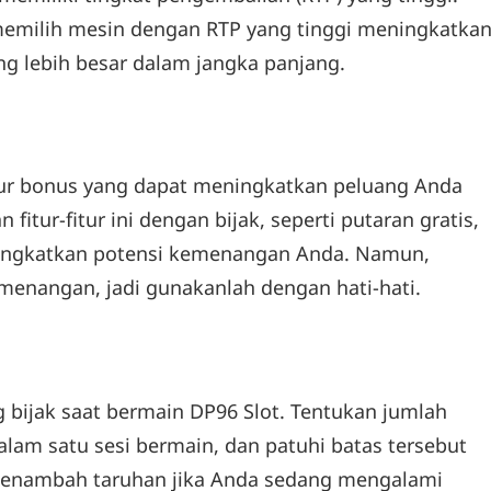
emilih mesin dengan RTP yang tinggi meningkatka
 lebih besar dalam jangka panjang.
itur bonus yang dapat meningkatkan peluang Anda
tur-fitur ini dengan bijak, seperti putaran gratis,
eningkatkan potensi kemenangan Anda. Namun,
menangan, jadi gunakanlah dengan hati-hati.
 bijak saat bermain DP96 Slot. Tentukan jumlah
am satu sesi bermain, dan patuhi batas tersebut
 menambah taruhan jika Anda sedang mengalami