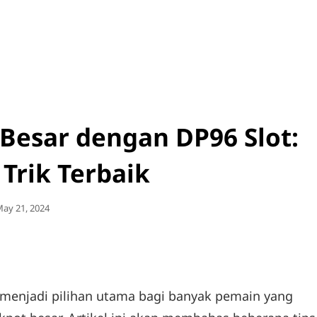
Besar dengan DP96 Slot:
 Trik Terbaik
osted
ay 21, 2024
On
h menjadi pilihan utama bagi banyak pemain yang