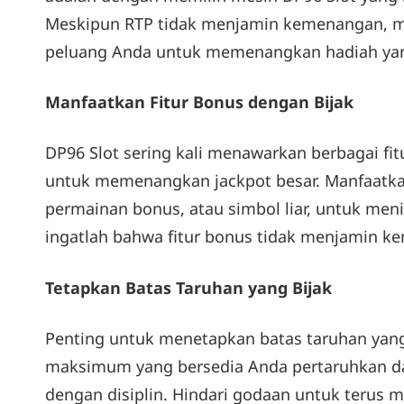
Meskipun RTP tidak menjamin kemenangan, m
peluang Anda untuk memenangkan hadiah yang
Manfaatkan Fitur Bonus dengan Bijak
DP96 Slot sering kali menawarkan berbagai f
untuk memenangkan jackpot besar. Manfaatkan fi
permainan bonus, atau simbol liar, untuk m
ingatlah bahwa fitur bonus tidak menjamin ke
Tetapkan Batas Taruhan yang Bijak
Penting untuk menetapkan batas taruhan yang
maksimum yang bersedia Anda pertaruhkan dal
dengan disiplin. Hindari godaan untuk terus