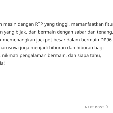
mesin dengan RTP yang tinggi, memanfaatkan fitu
n yang bijak, dan bermain dengan sabar dan tenang
k memenangkan jackpot besar dalam bermain DP96
harusnya juga menjadi hiburan dan hiburan bagi
ini, nikmati pengalaman bermain, dan siapa tahu,
da!
Next
NEXT POST