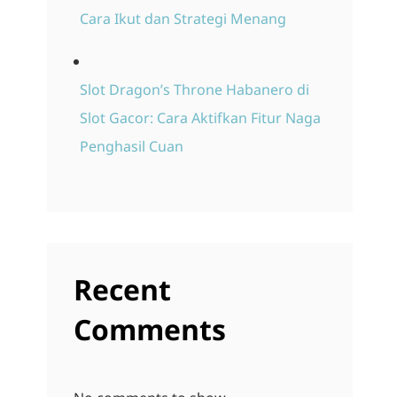
Cara Ikut dan Strategi Menang
n
Slot Dragon’s Throne Habanero di
Slot Gacor: Cara Aktifkan Fitur Naga
Penghasil Cuan
Recent
Comments