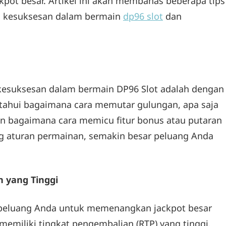
ot besar. Artikel ini akan membahas beberapa tips
h kesuksesan dalam bermain
dp96 slot
dan
kesuksesan dalam bermain DP96 Slot adalah dengan
ahui bagaimana cara memutar gulungan, apa saja
dan bagaimana cara memicu fitur bonus atau putaran
g aturan permainan, semakin besar peluang Anda
n yang Tinggi
n peluang Anda untuk memenangkan jackpot besar
emiliki tingkat pengembalian (RTP) yang tinggi.