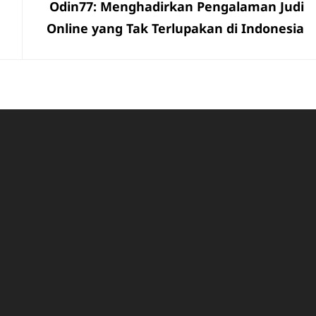
Odin77: Menghadirkan Pengalaman Judi
Post
Online yang Tak Terlupakan di Indonesia