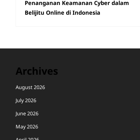
navigation
Penanganan Keamanan Cyber dalam
Post
Belijitu Online di Indonesia
Archives
August 2026
July 2026
June 2026
May 2026
April 2026