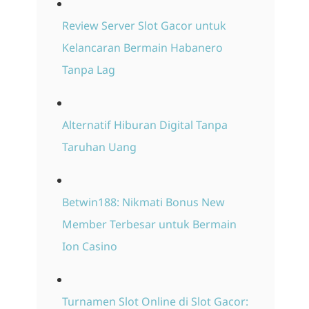
Review Server Slot Gacor untuk
Kelancaran Bermain Habanero
Tanpa Lag
Alternatif Hiburan Digital Tanpa
Taruhan Uang
Betwin188: Nikmati Bonus New
Member Terbesar untuk Bermain
Ion Casino
Turnamen Slot Online di Slot Gacor: