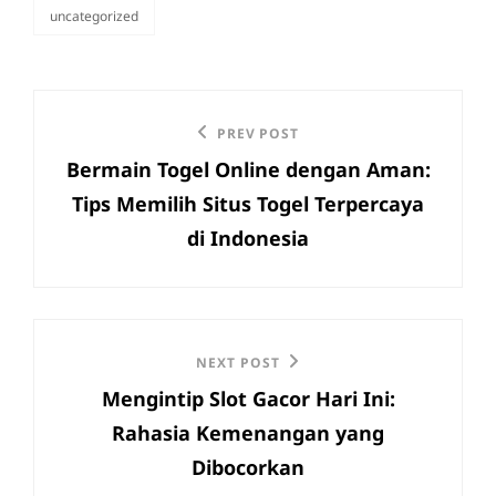
uncategorized
categories
Post
Previous
PREV POST
navigation
Bermain Togel Online dengan Aman:
Post
Tips Memilih Situs Togel Terpercaya
di Indonesia
Next
NEXT POST
Mengintip Slot Gacor Hari Ini:
Post
Rahasia Kemenangan yang
Dibocorkan