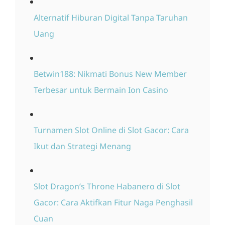
Alternatif Hiburan Digital Tanpa Taruhan
Uang
Betwin188: Nikmati Bonus New Member
Terbesar untuk Bermain Ion Casino
Turnamen Slot Online di Slot Gacor: Cara
Ikut dan Strategi Menang
Slot Dragon’s Throne Habanero di Slot
Gacor: Cara Aktifkan Fitur Naga Penghasil
Cuan