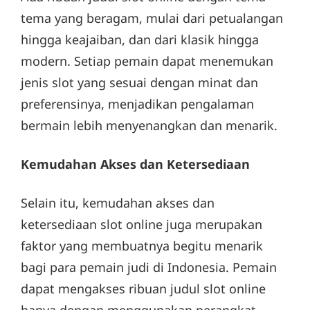
tema yang beragam, mulai dari petualangan
hingga keajaiban, dan dari klasik hingga
modern. Setiap pemain dapat menemukan
jenis slot yang sesuai dengan minat dan
preferensinya, menjadikan pengalaman
bermain lebih menyenangkan dan menarik.
Kemudahan Akses dan Ketersediaan
Selain itu, kemudahan akses dan
ketersediaan slot online juga merupakan
faktor yang membuatnya begitu menarik
bagi para pemain judi di Indonesia. Pemain
dapat mengakses ribuan judul slot online
hanya dengan menggunakan perangkat