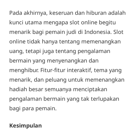
Pada akhirnya, keseruan dan hiburan adalah
kunci utama mengapa slot online begitu
menarik bagi pemain judi di Indonesia. Slot
online tidak hanya tentang memenangkan
uang, tetapi juga tentang pengalaman
bermain yang menyenangkan dan
menghibur. Fitur-fitur interaktif, tema yang
menarik, dan peluang untuk memenangkan
hadiah besar semuanya menciptakan
pengalaman bermain yang tak terlupakan
bagi para pemain.
Kesimpulan