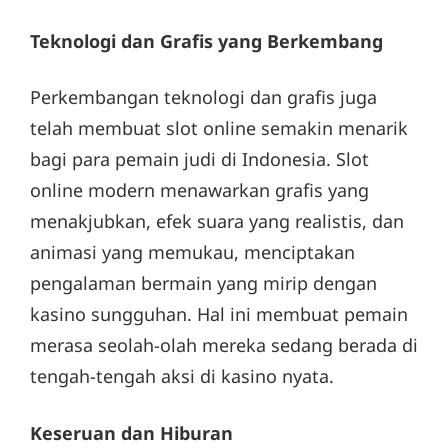
Teknologi dan Grafis yang Berkembang
Perkembangan teknologi dan grafis juga
telah membuat slot online semakin menarik
bagi para pemain judi di Indonesia. Slot
online modern menawarkan grafis yang
menakjubkan, efek suara yang realistis, dan
animasi yang memukau, menciptakan
pengalaman bermain yang mirip dengan
kasino sungguhan. Hal ini membuat pemain
merasa seolah-olah mereka sedang berada di
tengah-tengah aksi di kasino nyata.
Keseruan dan Hiburan