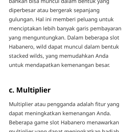
bahkan bisa muncul dalam bentuk yang
diperbesar atau bergerak sepanjang
gulungan. Hal ini memberi peluang untuk
menciptakan lebih banyak garis pembayaran
yang menguntungkan. Dalam beberapa slot
Habanero, wild dapat muncul dalam bentuk
stacked wilds, yang memudahkan Anda
untuk mendapatkan kemenangan besar.
c.
Multiplier
Multiplier atau pengganda adalah fitur yang
dapat meningkatkan kemenangan Anda.
Beberapa game slot Habanero menawarkan
multiplier yang dapat meningkatkan hadiah