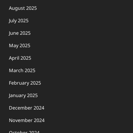
August 2025
July 2025
June 2025
May 2025
April 2025
March 2025
February 2025
January 2025
December 2024
November 2024
October 2024