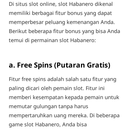
Di situs slot online, slot Habanero dikenal
memiliki berbagai fitur bonus yang dapat
memperbesar peluang kemenangan Anda.
Berikut beberapa fitur bonus yang bisa Anda
temui di permainan slot Habanero:
a.
Free Spins (Putaran Gratis)
Fitur free spins adalah salah satu fitur yang
paling dicari oleh pemain slot. Fitur ini
memberi kesempatan kepada pemain untuk
memutar gulungan tanpa harus
mempertaruhkan uang mereka. Di beberapa
game slot Habanero, Anda bisa