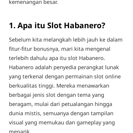
kemenangan besar.
1. Apa itu Slot Habanero?
Sebelum kita melangkah lebih jauh ke dalam
fitur-fitur bonusnya, mari kita mengenal
terlebih dahulu apa itu slot Habanero.
Habanero adalah penyedia perangkat lunak
yang terkenal dengan permainan slot online
berkualitas tinggi. Mereka menawarkan
berbagai jenis slot dengan tema yang
beragam, mulai dari petualangan hingga
dunia mistis, semuanya dengan tampilan
visual yang memukau dan gameplay yang
menarik.