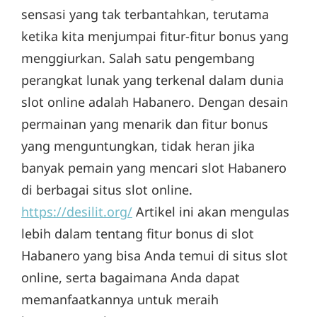
sensasi yang tak terbantahkan, terutama
ketika kita menjumpai fitur-fitur bonus yang
menggiurkan. Salah satu pengembang
perangkat lunak yang terkenal dalam dunia
slot online adalah Habanero. Dengan desain
permainan yang menarik dan fitur bonus
yang menguntungkan, tidak heran jika
banyak pemain yang mencari slot Habanero
di berbagai situs slot online.
https://desilit.org/
Artikel ini akan mengulas
lebih dalam tentang fitur bonus di slot
Habanero yang bisa Anda temui di situs slot
online, serta bagaimana Anda dapat
memanfaatkannya untuk meraih