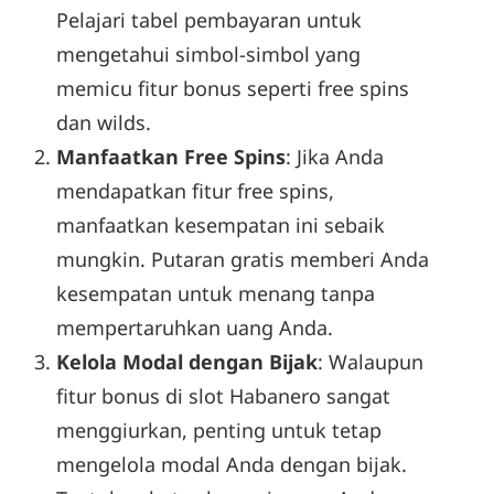
Pelajari tabel pembayaran untuk
mengetahui simbol-simbol yang
memicu fitur bonus seperti free spins
dan wilds.
Manfaatkan Free Spins
: Jika Anda
mendapatkan fitur free spins,
manfaatkan kesempatan ini sebaik
mungkin. Putaran gratis memberi Anda
kesempatan untuk menang tanpa
mempertaruhkan uang Anda.
Kelola Modal dengan Bijak
: Walaupun
fitur bonus di slot Habanero sangat
menggiurkan, penting untuk tetap
mengelola modal Anda dengan bijak.