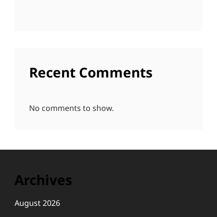
Recent Comments
No comments to show.
Archives
August 2026