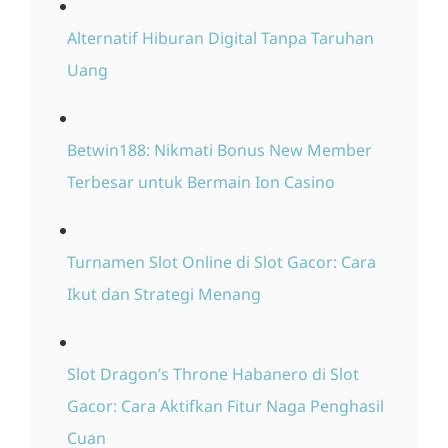
Alternatif Hiburan Digital Tanpa Taruhan
Uang
Betwin188: Nikmati Bonus New Member
Terbesar untuk Bermain Ion Casino
Turnamen Slot Online di Slot Gacor: Cara
Ikut dan Strategi Menang
Slot Dragon’s Throne Habanero di Slot
Gacor: Cara Aktifkan Fitur Naga Penghasil
Cuan