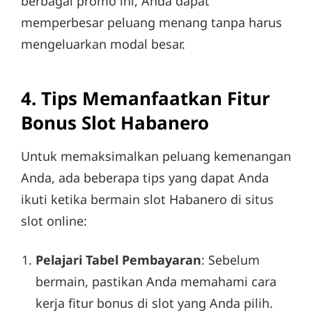
berbagai promo ini, Anda dapat
memperbesar peluang menang tanpa harus
mengeluarkan modal besar.
4. Tips Memanfaatkan Fitur
Bonus Slot Habanero
Untuk memaksimalkan peluang kemenangan
Anda, ada beberapa tips yang dapat Anda
ikuti ketika bermain slot Habanero di situs
slot online:
Pelajari Tabel Pembayaran
: Sebelum
bermain, pastikan Anda memahami cara
kerja fitur bonus di slot yang Anda pilih.