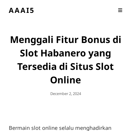
AAAI5
Menggali Fitur Bonus di
Slot Habanero yang
Tersedia di Situs Slot
Online
Posted
December 2, 2024
On
Bermain slot online selalu menghadirkan