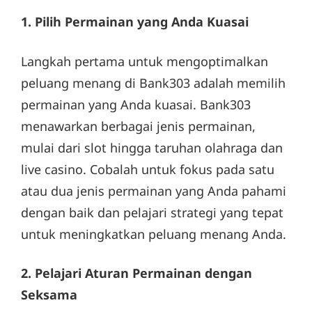
1. Pilih Permainan yang Anda Kuasai
Langkah pertama untuk mengoptimalkan
peluang menang di Bank303 adalah memilih
permainan yang Anda kuasai. Bank303
menawarkan berbagai jenis permainan,
mulai dari slot hingga taruhan olahraga dan
live casino. Cobalah untuk fokus pada satu
atau dua jenis permainan yang Anda pahami
dengan baik dan pelajari strategi yang tepat
untuk meningkatkan peluang menang Anda.
2. Pelajari Aturan Permainan dengan
Seksama