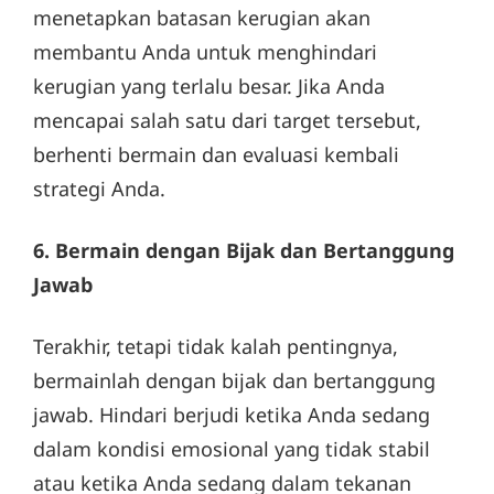
menetapkan batasan kerugian akan
membantu Anda untuk menghindari
kerugian yang terlalu besar. Jika Anda
mencapai salah satu dari target tersebut,
berhenti bermain dan evaluasi kembali
strategi Anda.
6. Bermain dengan Bijak dan Bertanggung
Jawab
Terakhir, tetapi tidak kalah pentingnya,
bermainlah dengan bijak dan bertanggung
jawab. Hindari berjudi ketika Anda sedang
dalam kondisi emosional yang tidak stabil
atau ketika Anda sedang dalam tekanan