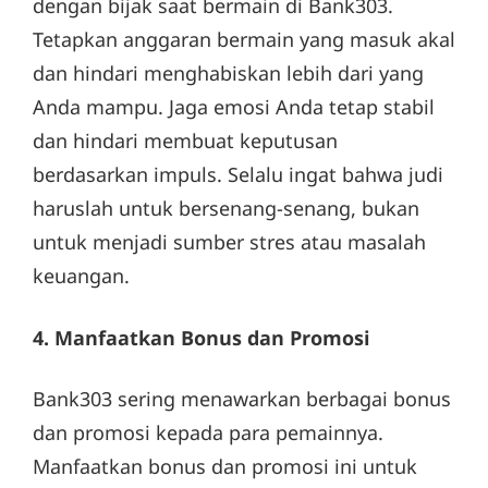
dengan bijak saat bermain di Bank303.
Tetapkan anggaran bermain yang masuk akal
dan hindari menghabiskan lebih dari yang
Anda mampu. Jaga emosi Anda tetap stabil
dan hindari membuat keputusan
berdasarkan impuls. Selalu ingat bahwa judi
haruslah untuk bersenang-senang, bukan
untuk menjadi sumber stres atau masalah
keuangan.
4. Manfaatkan Bonus dan Promosi
Bank303 sering menawarkan berbagai bonus
dan promosi kepada para pemainnya.
Manfaatkan bonus dan promosi ini untuk