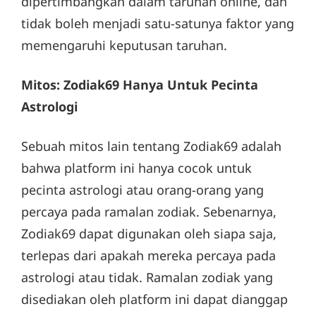
dipertimbangkan dalam taruhan online, dan
tidak boleh menjadi satu-satunya faktor yang
memengaruhi keputusan taruhan.
Mitos: Zodiak69 Hanya Untuk Pecinta
Astrologi
Sebuah mitos lain tentang Zodiak69 adalah
bahwa platform ini hanya cocok untuk
pecinta astrologi atau orang-orang yang
percaya pada ramalan zodiak. Sebenarnya,
Zodiak69 dapat digunakan oleh siapa saja,
terlepas dari apakah mereka percaya pada
astrologi atau tidak. Ramalan zodiak yang
disediakan oleh platform ini dapat dianggap