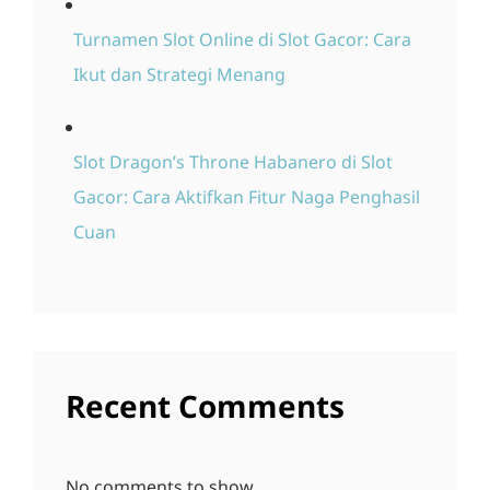
Turnamen Slot Online di Slot Gacor: Cara
Ikut dan Strategi Menang
Slot Dragon’s Throne Habanero di Slot
Gacor: Cara Aktifkan Fitur Naga Penghasil
Cuan
Recent Comments
No comments to show.