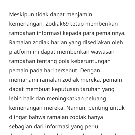
Meskipun tidak dapat menjamin
kemenangan, Zodiak69 tetap memberikan
tambahan informasi kepada para pemainnya.
Ramalan zodiak harian yang disediakan oleh
platform ini dapat memberikan wawasan
tambahan tentang pola keberuntungan
pemain pada hari tersebut. Dengan
memahami ramalan zodiak mereka, pemain
dapat membuat keputusan taruhan yang
lebih baik dan meningkatkan peluang
kemenangan mereka. Namun, penting untuk
diingat bahwa ramalan zodiak hanya
sebagian dari informasi yang perlu