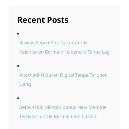
Recent Posts
Review Server Slot Gacor untuk
Kelancaran Bermain Habanero Tanpa Lag
Alternatif Hiburan Digital Tanpa Taruhan
Uang
Betwin188: Nikmati Bonus New Member
Terbesar untuk Bermain Ion Casino