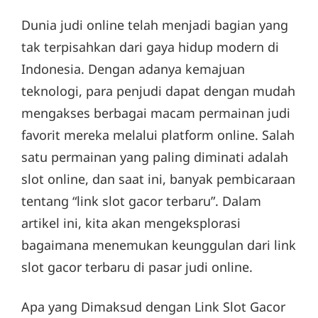
Dunia judi online telah menjadi bagian yang
tak terpisahkan dari gaya hidup modern di
Indonesia. Dengan adanya kemajuan
teknologi, para penjudi dapat dengan mudah
mengakses berbagai macam permainan judi
favorit mereka melalui platform online. Salah
satu permainan yang paling diminati adalah
slot online, dan saat ini, banyak pembicaraan
tentang “link slot gacor terbaru”. Dalam
artikel ini, kita akan mengeksplorasi
bagaimana menemukan keunggulan dari link
slot gacor terbaru di pasar judi online.
Apa yang Dimaksud dengan Link Slot Gacor