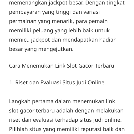
memenangkan jackpot besar. Dengan tingkat
pembayaran yang tinggi dan variasi
permainan yang menarik, para pemain
memiliki peluang yang lebih baik untuk
memicu jackpot dan mendapatkan hadiah
besar yang mengejutkan.
Cara Menemukan Link Slot Gacor Terbaru
Riset dan Evaluasi Situs Judi Online
Langkah pertama dalam menemukan link
slot gacor terbaru adalah dengan melakukan
riset dan evaluasi terhadap situs judi online.
Pilihlah situs yang memiliki reputasi baik dan