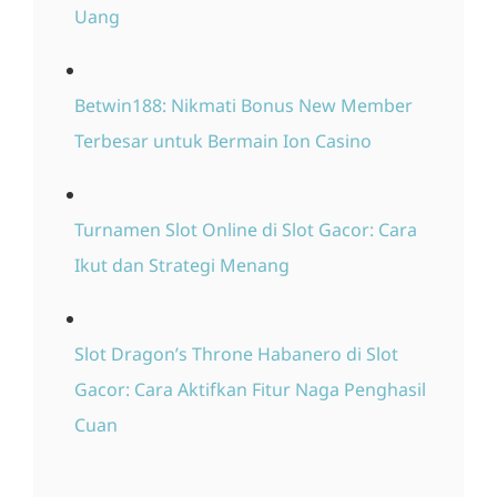
Uang
Betwin188: Nikmati Bonus New Member
Terbesar untuk Bermain Ion Casino
Turnamen Slot Online di Slot Gacor: Cara
Ikut dan Strategi Menang
Slot Dragon’s Throne Habanero di Slot
Gacor: Cara Aktifkan Fitur Naga Penghasil
Cuan