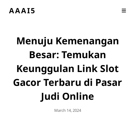
AAAI5
Menuju Kemenangan
Besar: Temukan
Keunggulan Link Slot
Gacor Terbaru di Pasar
Judi Online
Posted
March 14, 2024
On