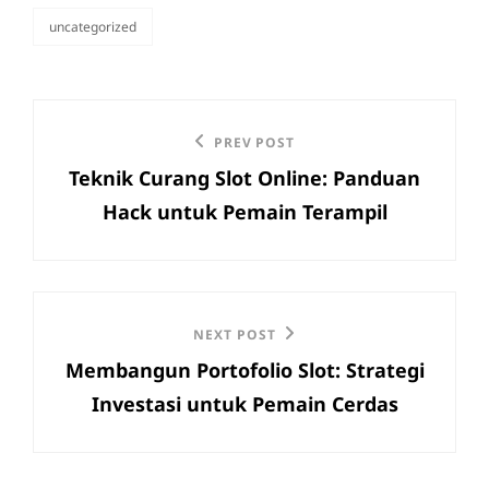
uncategorized
categories
Post
Previous
PREV POST
navigation
Teknik Curang Slot Online: Panduan
Post
Hack untuk Pemain Terampil
Next
NEXT POST
Membangun Portofolio Slot: Strategi
Post
Investasi untuk Pemain Cerdas