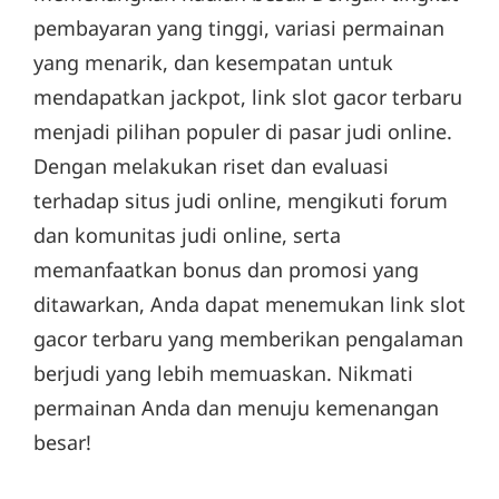
pembayaran yang tinggi, variasi permainan
yang menarik, dan kesempatan untuk
mendapatkan jackpot, link slot gacor terbaru
menjadi pilihan populer di pasar judi online.
Dengan melakukan riset dan evaluasi
terhadap situs judi online, mengikuti forum
dan komunitas judi online, serta
memanfaatkan bonus dan promosi yang
ditawarkan, Anda dapat menemukan link slot
gacor terbaru yang memberikan pengalaman
berjudi yang lebih memuaskan. Nikmati
permainan Anda dan menuju kemenangan
besar!