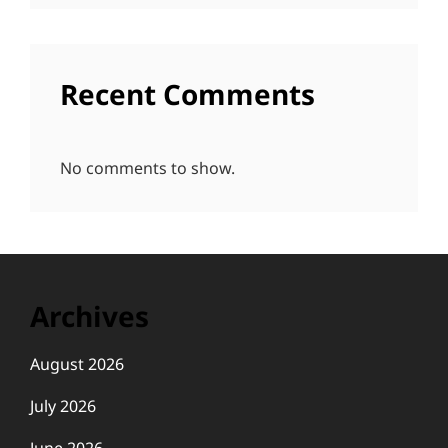
Recent Comments
No comments to show.
Archives
August 2026
July 2026