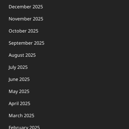
December 2025
November 2025
October 2025
September 2025
August 2025
July 2025
June 2025
May 2025
April 2025
March 2025
February 2025