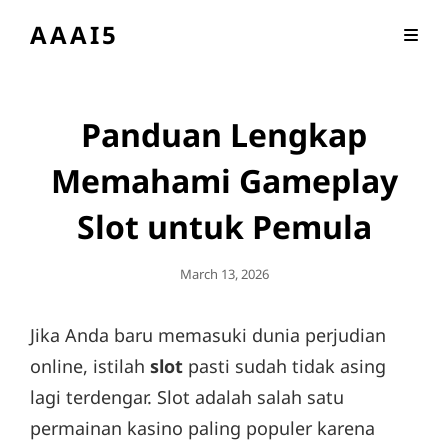
AAAI5
Panduan Lengkap
Memahami Gameplay
Slot untuk Pemula
Posted
March 13, 2026
On
Jika Anda baru memasuki dunia perjudian
online, istilah
slot
pasti sudah tidak asing
lagi terdengar. Slot adalah salah satu
permainan kasino paling populer karena