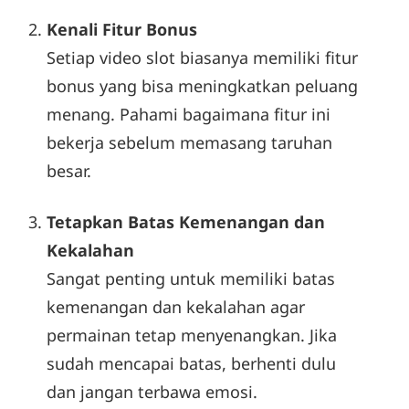
Kenali Fitur Bonus
Setiap video slot biasanya memiliki fitur
bonus yang bisa meningkatkan peluang
menang. Pahami bagaimana fitur ini
bekerja sebelum memasang taruhan
besar.
Tetapkan Batas Kemenangan dan
Kekalahan
Sangat penting untuk memiliki batas
kemenangan dan kekalahan agar
permainan tetap menyenangkan. Jika
sudah mencapai batas, berhenti dulu
dan jangan terbawa emosi.