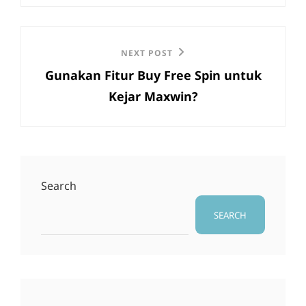
Next
NEXT POST
Gunakan Fitur Buy Free Spin untuk
Post
Kejar Maxwin?
Search
SEARCH