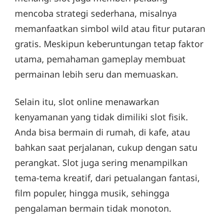
mencoba strategi sederhana, misalnya
memanfaatkan simbol wild atau fitur putaran
gratis. Meskipun keberuntungan tetap faktor
utama, pemahaman gameplay membuat
permainan lebih seru dan memuaskan.
Selain itu, slot online menawarkan
kenyamanan yang tidak dimiliki slot fisik.
Anda bisa bermain di rumah, di kafe, atau
bahkan saat perjalanan, cukup dengan satu
perangkat. Slot juga sering menampilkan
tema-tema kreatif, dari petualangan fantasi,
film populer, hingga musik, sehingga
pengalaman bermain tidak monoton.