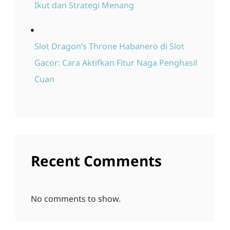
Ikut dan Strategi Menang
Slot Dragon’s Throne Habanero di Slot
Gacor: Cara Aktifkan Fitur Naga Penghasil
Cuan
Recent Comments
No comments to show.