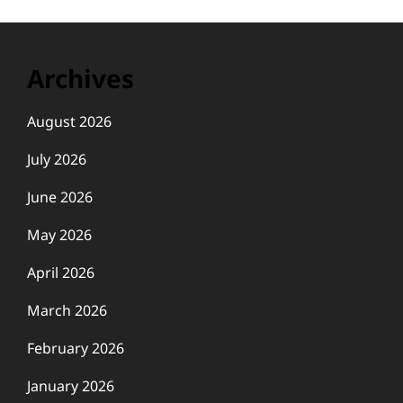
Archives
August 2026
July 2026
June 2026
May 2026
April 2026
March 2026
February 2026
January 2026