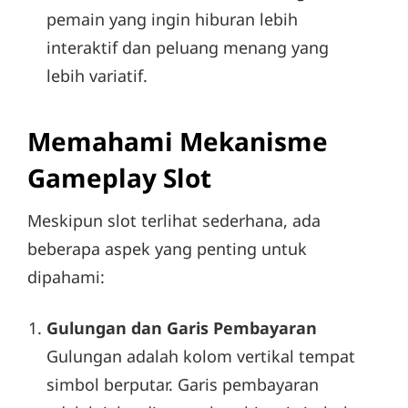
pemain yang ingin hiburan lebih
interaktif dan peluang menang yang
lebih variatif.
Memahami Mekanisme
Gameplay Slot
Meskipun slot terlihat sederhana, ada
beberapa aspek yang penting untuk
dipahami:
Gulungan dan Garis Pembayaran
Gulungan adalah kolom vertikal tempat
simbol berputar. Garis pembayaran