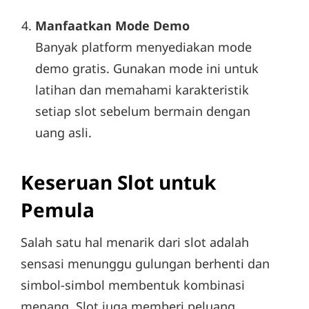
Manfaatkan Mode Demo
Banyak platform menyediakan mode
demo gratis. Gunakan mode ini untuk
latihan dan memahami karakteristik
setiap slot sebelum bermain dengan
uang asli.
Keseruan Slot untuk
Pemula
Salah satu hal menarik dari slot adalah
sensasi menunggu gulungan berhenti dan
simbol-simbol membentuk kombinasi
menang. Slot juga memberi peluang