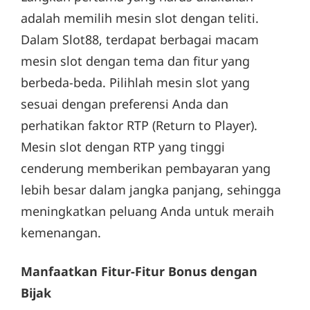
adalah memilih mesin slot dengan teliti.
Dalam Slot88, terdapat berbagai macam
mesin slot dengan tema dan fitur yang
berbeda-beda. Pilihlah mesin slot yang
sesuai dengan preferensi Anda dan
perhatikan faktor RTP (Return to Player).
Mesin slot dengan RTP yang tinggi
cenderung memberikan pembayaran yang
lebih besar dalam jangka panjang, sehingga
meningkatkan peluang Anda untuk meraih
kemenangan.
Manfaatkan Fitur-Fitur Bonus dengan
Bijak