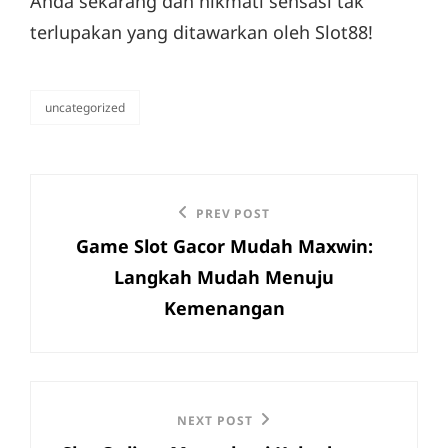
Anda sekarang dan nikmati sensasi tak
terlupakan yang ditawarkan oleh Slot88!
uncategorized
categories
Post
Previous
PREV POST
navigation
Game Slot Gacor Mudah Maxwin:
Post
Langkah Mudah Menuju
Kemenangan
Next
NEXT POST