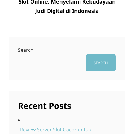
Slot Online: Menyelami Kebudayaan
Post
Judi Digital di Indonesia
Search
SEARCH
Recent Posts
Review Server Slot Gacor untuk