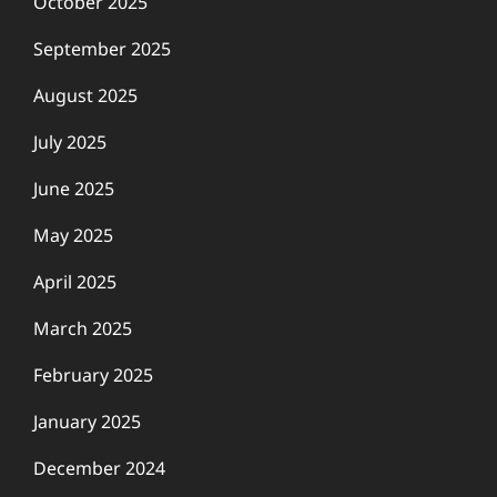
October 2025
September 2025
August 2025
July 2025
June 2025
May 2025
April 2025
March 2025
February 2025
January 2025
December 2024