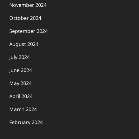
November 2024
October 2024
September 2024
August 2024
July 2024
June 2024
May 2024
April 2024
March 2024
February 2024