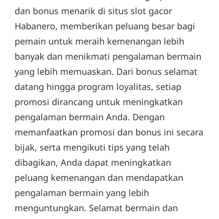
dan bonus menarik di situs slot gacor
Habanero, memberikan peluang besar bagi
pemain untuk meraih kemenangan lebih
banyak dan menikmati pengalaman bermain
yang lebih memuaskan. Dari bonus selamat
datang hingga program loyalitas, setiap
promosi dirancang untuk meningkatkan
pengalaman bermain Anda. Dengan
memanfaatkan promosi dan bonus ini secara
bijak, serta mengikuti tips yang telah
dibagikan, Anda dapat meningkatkan
peluang kemenangan dan mendapatkan
pengalaman bermain yang lebih
menguntungkan. Selamat bermain dan