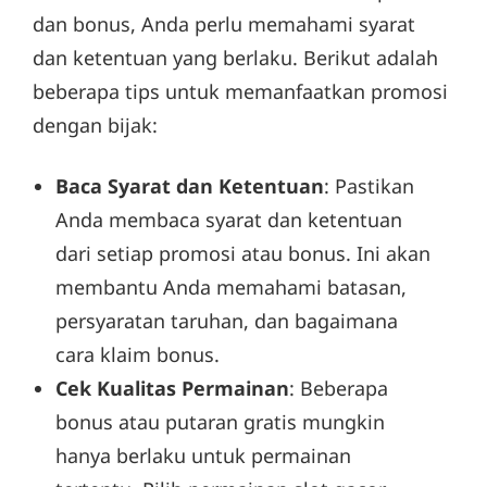
dan bonus, Anda perlu memahami syarat
dan ketentuan yang berlaku. Berikut adalah
beberapa tips untuk memanfaatkan promosi
dengan bijak:
Baca Syarat dan Ketentuan
: Pastikan
Anda membaca syarat dan ketentuan
dari setiap promosi atau bonus. Ini akan
membantu Anda memahami batasan,
persyaratan taruhan, dan bagaimana
cara klaim bonus.
Cek Kualitas Permainan
: Beberapa
bonus atau putaran gratis mungkin
hanya berlaku untuk permainan