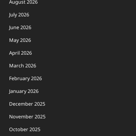
August 2026
July 2026
June 2026
May 2026
April 2026
March 2026
February 2026
January 2026
December 2025
November 2025
October 2025