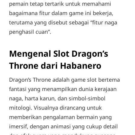
pemain tetap tertarik untuk memahami
bagaimana fitur dalam game ini bekerja,
terutama yang disebut sebagai “fitur naga
penghasil cuan”.
Mengenal Slot Dragon’s
Throne dari Habanero
Dragon’s Throne adalah game slot bertema
fantasi yang menampilkan dunia kerajaan
naga, harta karun, dan simbol-simbol
mitologi. Visualnya dirancang untuk
memberikan pengalaman bermain yang
imersif, dengan animasi yang cukup detail