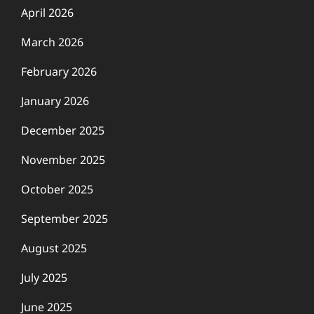
April 2026
March 2026
February 2026
January 2026
December 2025
November 2025
October 2025
September 2025
August 2025
July 2025
June 2025