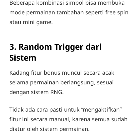
Beberapa kombinasi simbol bisa membuka
mode permainan tambahan seperti free spin
atau mini game.
3. Random Trigger dari
Sistem
Kadang fitur bonus muncul secara acak
selama permainan berlangsung, sesuai
dengan sistem RNG.
Tidak ada cara pasti untuk “mengaktifkan”
fitur ini secara manual, karena semua sudah
diatur oleh sistem permainan.