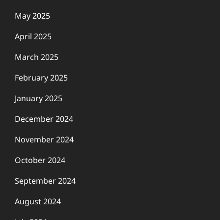
May 2025
April 2025
March 2025
February 2025
January 2025
December 2024
November 2024
October 2024
September 2024
August 2024