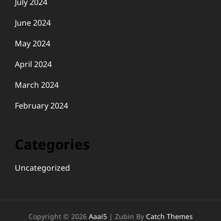
July 2024
June 2024
May 2024
April 2024
March 2024
February 2024
Categories
Uncategorized
Copyright © 2026
Aaai5
|
Zubin By
Catch Themes