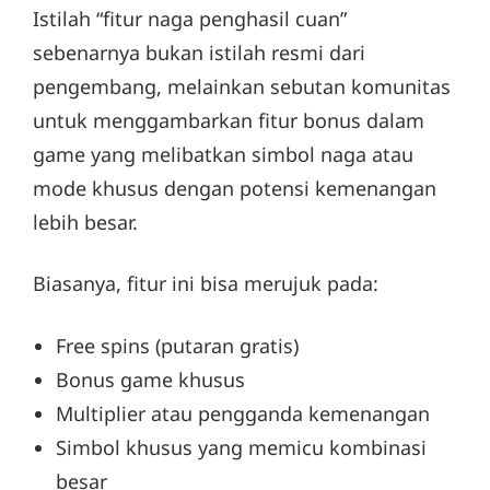
Istilah “fitur naga penghasil cuan”
sebenarnya bukan istilah resmi dari
pengembang, melainkan sebutan komunitas
untuk menggambarkan fitur bonus dalam
game yang melibatkan simbol naga atau
mode khusus dengan potensi kemenangan
lebih besar.
Biasanya, fitur ini bisa merujuk pada:
Free spins (putaran gratis)
Bonus game khusus
Multiplier atau pengganda kemenangan
Simbol khusus yang memicu kombinasi
besar