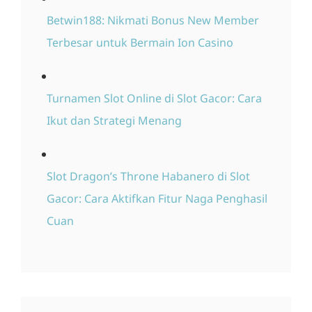
Betwin188: Nikmati Bonus New Member
Terbesar untuk Bermain Ion Casino
Turnamen Slot Online di Slot Gacor: Cara
Ikut dan Strategi Menang
Slot Dragon’s Throne Habanero di Slot
Gacor: Cara Aktifkan Fitur Naga Penghasil
Cuan