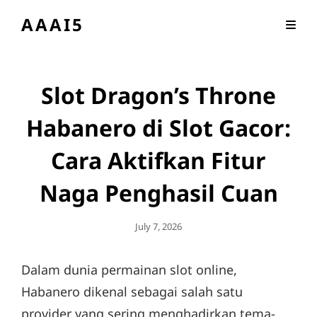
AAAI5
Slot Dragon’s Throne
Habanero di Slot Gacor:
Cara Aktifkan Fitur
Naga Penghasil Cuan
Posted
July 7, 2026
On
Dalam dunia permainan slot online,
Habanero dikenal sebagai salah satu
provider yang sering menghadirkan tema-