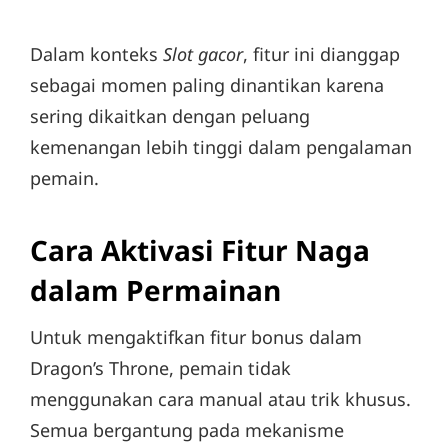
Dalam konteks
Slot gacor
, fitur ini dianggap
sebagai momen paling dinantikan karena
sering dikaitkan dengan peluang
kemenangan lebih tinggi dalam pengalaman
pemain.
Cara Aktivasi Fitur Naga
dalam Permainan
Untuk mengaktifkan fitur bonus dalam
Dragon’s Throne, pemain tidak
menggunakan cara manual atau trik khusus.
Semua bergantung pada mekanisme