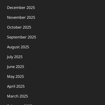
December 2025
November 2025
October 2025
September 2025
August 2025
July 2025
June 2025
May 2025
April 2025
March 2025