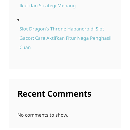
Ikut dan Strategi Menang
Slot Dragon’s Throne Habanero di Slot
Gacor: Cara Aktifkan Fitur Naga Penghasil
Cuan
Recent Comments
No comments to show.