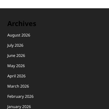
Archives
August 2026
July 2026
June 2026
May 2026
April 2026
March 2026
February 2026
January 2026