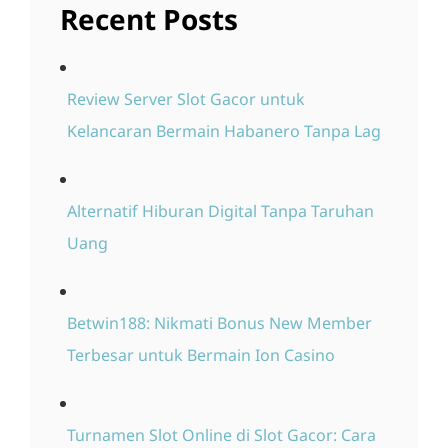
Recent Posts
Review Server Slot Gacor untuk
Kelancaran Bermain Habanero Tanpa Lag
Alternatif Hiburan Digital Tanpa Taruhan
Uang
Betwin188: Nikmati Bonus New Member
Terbesar untuk Bermain Ion Casino
Turnamen Slot Online di Slot Gacor: Cara