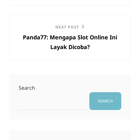
Next
NEXT POST
Panda77: Mengapa Slot Online Ini
Post
Layak Dicoba?
Search
SEARCH