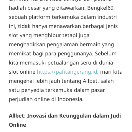
hadiah besar yang ditawarkan. Bengkel69,
sebuah platform terkemuka dalam industri
ini, tidak hanya menawarkan berbagai jenis
slot yang menghibur tetapi juga
menghadirkan pengalaman bermain yang
memikat bagi para penggunanya. Sebelum
kita memasuki petualangan seru di dunia
slot online
https://pafitangerang.id
, mari kita
mengenal lebih jauh tentang Allbet, salah
satu penyedia terkemuka dalam pasar
perjudian online di Indonesia.
Allbet: Inovasi dan Keunggulan dalam Judi
Online