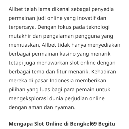
Allbet telah lama dikenal sebagai penyedia
permainan judi online yang inovatif dan
terpercaya. Dengan fokus pada teknologi
mutakhir dan pengalaman pengguna yang
memuaskan, Allbet tidak hanya menyediakan
berbagai permainan kasino yang menarik
tetapi juga menawarkan slot online dengan
berbagai tema dan fitur menarik. Kehadiran
mereka di pasar Indonesia memberikan
pilihan yang luas bagi para pemain untuk
mengeksplorasi dunia perjudian online
dengan aman dan nyaman.
Mengapa Slot Online di Bengkel69 Begitu