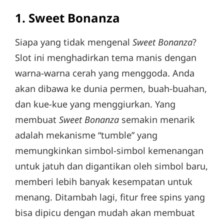
1. Sweet Bonanza
Siapa yang tidak mengenal
Sweet Bonanza
?
Slot ini menghadirkan tema manis dengan
warna-warna cerah yang menggoda. Anda
akan dibawa ke dunia permen, buah-buahan,
dan kue-kue yang menggiurkan. Yang
membuat
Sweet Bonanza
semakin menarik
adalah mekanisme “tumble” yang
memungkinkan simbol-simbol kemenangan
untuk jatuh dan digantikan oleh simbol baru,
memberi lebih banyak kesempatan untuk
menang. Ditambah lagi, fitur free spins yang
bisa dipicu dengan mudah akan membuat