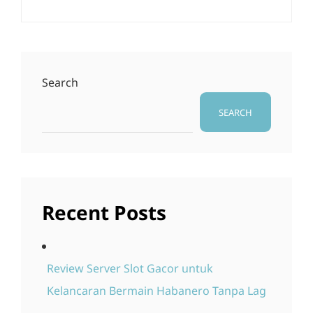
Search
SEARCH
Recent Posts
Review Server Slot Gacor untuk
Kelancaran Bermain Habanero Tanpa Lag