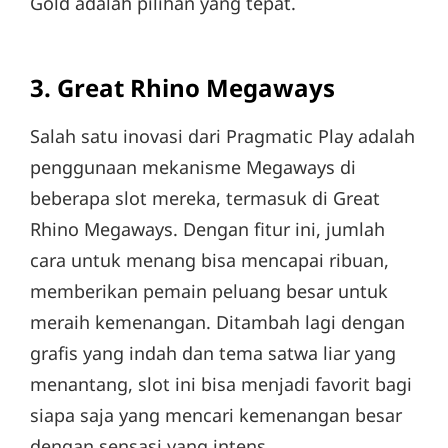
Gold adalah pilihan yang tepat.
3. Great Rhino Megaways
Salah satu inovasi dari Pragmatic Play adalah
penggunaan mekanisme Megaways di
beberapa slot mereka, termasuk di Great
Rhino Megaways. Dengan fitur ini, jumlah
cara untuk menang bisa mencapai ribuan,
memberikan pemain peluang besar untuk
meraih kemenangan. Ditambah lagi dengan
grafis yang indah dan tema satwa liar yang
menantang, slot ini bisa menjadi favorit bagi
siapa saja yang mencari kemenangan besar
dengan sensasi yang intens.