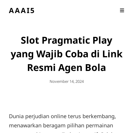
AAAI5
Slot Pragmatic Play
yang Wajib Coba di Link
Resmi Agen Bola
Posted
November 14, 2024
On
Dunia perjudian online terus berkembang,
menawarkan beragam pilihan permainan