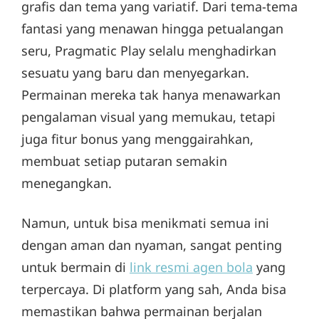
grafis dan tema yang variatif. Dari tema-tema
fantasi yang menawan hingga petualangan
seru, Pragmatic Play selalu menghadirkan
sesuatu yang baru dan menyegarkan.
Permainan mereka tak hanya menawarkan
pengalaman visual yang memukau, tetapi
juga fitur bonus yang menggairahkan,
membuat setiap putaran semakin
menegangkan.
Namun, untuk bisa menikmati semua ini
dengan aman dan nyaman, sangat penting
untuk bermain di
link resmi agen bola
yang
terpercaya. Di platform yang sah, Anda bisa
memastikan bahwa permainan berjalan