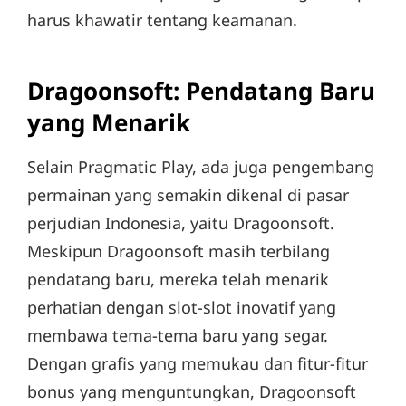
harus khawatir tentang keamanan.
Dragoonsoft: Pendatang Baru
yang Menarik
Selain Pragmatic Play, ada juga pengembang
permainan yang semakin dikenal di pasar
perjudian Indonesia, yaitu Dragoonsoft.
Meskipun Dragoonsoft masih terbilang
pendatang baru, mereka telah menarik
perhatian dengan slot-slot inovatif yang
membawa tema-tema baru yang segar.
Dengan grafis yang memukau dan fitur-fitur
bonus yang menguntungkan, Dragoonsoft