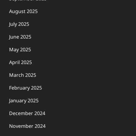
August 2025
July 2025
June 2025
May 2025
April 2025
March 2025
February 2025
January 2025
December 2024
November 2024