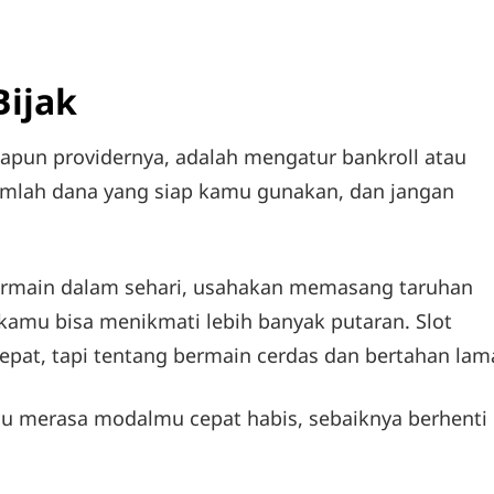
Bijak
papun providernya, adalah mengatur bankroll atau
umlah dana yang siap kamu gunakan, dan jangan
bermain dalam sehari, usahakan memasang taruhan
r kamu bisa menikmati lebih banyak putaran. Slot
pat, tapi tentang bermain cerdas dan bertahan lam
amu merasa modalmu cepat habis, sebaiknya berhenti