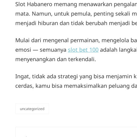
Slot Habanero memang menawarkan pengalam
mata. Namun, untuk pemula, penting sekali me
menjadi hiburan dan tidak berubah menjadi b
Mulai dari mengenal permainan, mengelola ban
emosi — semuanya
slot bet 100
adalah langka
menyenangkan dan terkendali.
Ingat, tidak ada strategi yang bisa menjamin
cerdas, kamu bisa memaksimalkan peluang dan
uncategorized
categories
Post