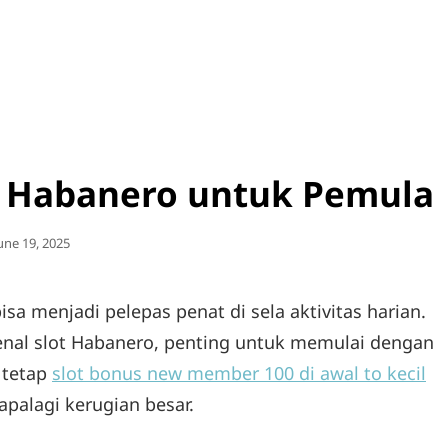
ot Habanero untuk Pemula
osted
une 19, 2025
On
a menjadi pelepas penat di sela aktivitas harian.
nal slot Habanero, penting untuk memulai dengan
 tetap
slot bonus new member 100 di awal to kecil
palagi kerugian besar.