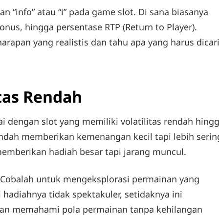
“info” atau “i” pada game slot. Di sana biasanya
 bonus, hingga persentase RTP (Return to Player).
apan yang realistis dan tahu apa yang harus dicar
itas Rendah
 dengan slot yang memiliki volatilitas rendah hing
rendah memberikan kemenangan kecil tapi lebih serin
 memberikan hadiah besar tapi jarang muncul.
. Cobalah untuk mengeksplorasi permainan yang
 hadiahnya tidak spektakuler, setidaknya ini
an memahami pola permainan tanpa kehilangan