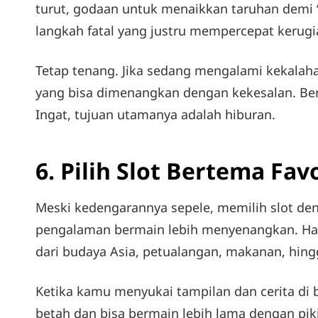
turut, godaan untuk menaikkan taruhan demi “b
langkah fatal yang justru mempercepat kerugi
Tetap tenang. Jika sedang mengalami kekalaha
yang bisa dimenangkan dengan kekesalan. Berm
Ingat, tujuan utamanya adalah hiburan.
6. Pilih Slot Bertema Fav
Meski kedengarannya sepele, memilih slot d
pengalaman bermain lebih menyenangkan. Haba
dari budaya Asia, petualangan, makanan, hingg
Ketika kamu menyukai tampilan dan cerita di 
betah dan bisa bermain lebih lama dengan pikir