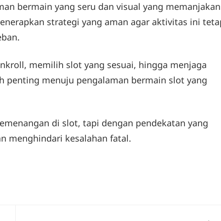
an bermain yang seru dan visual yang memanjakan
nerapkan strategi yang aman agar aktivitas ini teta
eban.
kroll, memilih slot yang sesuai, hingga menjaga
h penting menuju pengalaman bermain slot yang
 kemenangan di slot, tapi dengan pendekatan yang
 menghindari kesalahan fatal.