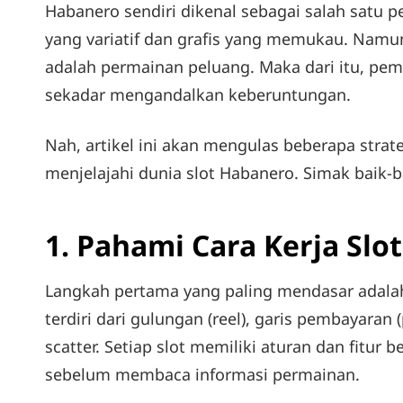
Habanero sendiri dikenal sebagai salah satu p
yang variatif dan grafis yang memukau. Namun
adalah permainan peluang. Maka dari itu, pemu
sekadar mengandalkan keberuntungan.
Nah, artikel ini akan mengulas beberapa stra
menjelajahi dunia slot Habanero. Simak baik-ba
1. Pahami Cara Kerja Sl
Langkah pertama yang paling mendasar adala
terdiri dari gulungan (reel), garis pembayaran 
scatter. Setiap slot memiliki aturan dan fitur 
sebelum membaca informasi permainan.