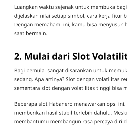
Luangkan waktu sejenak untuk membuka bagian 
dijelaskan nilai setiap simbol, cara kerja fitur
Dengan memahami ini, kamu bisa menyusun har
saat bermain.
2. Mulai dari Slot Volatil
Bagi pemula, sangat disarankan untuk memulai
sedang. Apa artinya? Slot dengan volatilitas 
sementara slot dengan volatilitas tinggi bisa
Beberapa slot Habanero menawarkan opsi ini
memberikan hasil stabil terlebih dahulu. Meski
membantumu membangun rasa percaya diri d