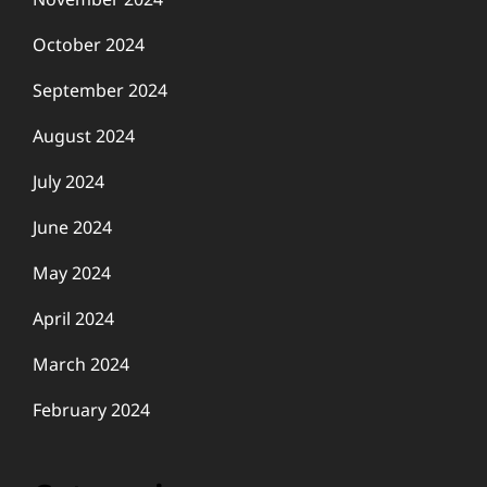
October 2024
September 2024
August 2024
July 2024
June 2024
May 2024
April 2024
March 2024
February 2024