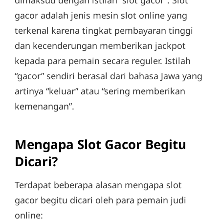
gacor adalah jenis mesin slot online yang
terkenal karena tingkat pembayaran tinggi
dan kecenderungan memberikan jackpot
kepada para pemain secara reguler. Istilah
“gacor” sendiri berasal dari bahasa Jawa yang
artinya “keluar” atau “sering memberikan
kemenangan”.
Mengapa Slot Gacor Begitu
Dicari?
Terdapat beberapa alasan mengapa slot
gacor begitu dicari oleh para pemain judi
online: