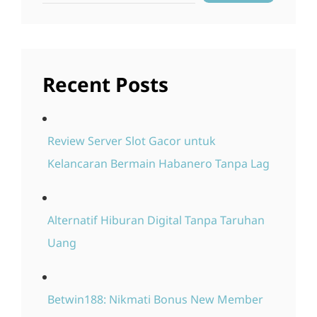
Recent Posts
Review Server Slot Gacor untuk
Kelancaran Bermain Habanero Tanpa Lag
Alternatif Hiburan Digital Tanpa Taruhan
Uang
Betwin188: Nikmati Bonus New Member