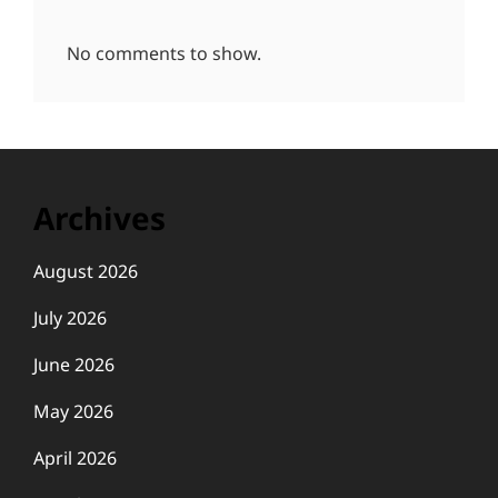
No comments to show.
Archives
August 2026
July 2026
June 2026
May 2026
April 2026