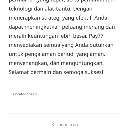
teknologi dan alat bantu. Dengan
menerapkan strategi yang efektif, Anda
dapat meningkatkan peluang menang dan
meraih keuntungan lebih besar. Pay77
menyediakan semua yang Anda butuhkan
untuk pengalaman berjudi yang aman,
menyenangkan, dan menguntungkan.
Selamat bermain dan semoga sukses!
uncategorized
categories
Post
Previous
PREV POST