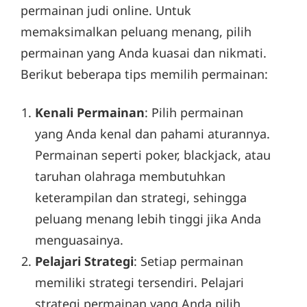
permainan judi online. Untuk
memaksimalkan peluang menang, pilih
permainan yang Anda kuasai dan nikmati.
Berikut beberapa tips memilih permainan:
Kenali Permainan
: Pilih permainan
yang Anda kenal dan pahami aturannya.
Permainan seperti poker, blackjack, atau
taruhan olahraga membutuhkan
keterampilan dan strategi, sehingga
peluang menang lebih tinggi jika Anda
menguasainya.
Pelajari Strategi
: Setiap permainan
memiliki strategi tersendiri. Pelajari
strategi permainan yang Anda pilih