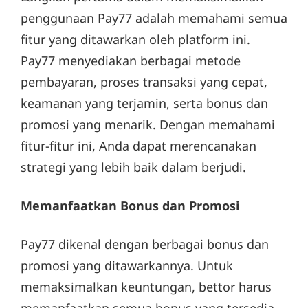
penggunaan Pay77 adalah memahami semua
fitur yang ditawarkan oleh platform ini.
Pay77 menyediakan berbagai metode
pembayaran, proses transaksi yang cepat,
keamanan yang terjamin, serta bonus dan
promosi yang menarik. Dengan memahami
fitur-fitur ini, Anda dapat merencanakan
strategi yang lebih baik dalam berjudi.
Memanfaatkan Bonus dan Promosi
Pay77 dikenal dengan berbagai bonus dan
promosi yang ditawarkannya. Untuk
memaksimalkan keuntungan, bettor harus
memanfaatkan semua bonus yang tersedia,