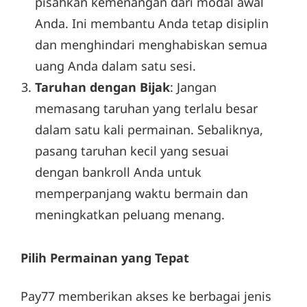
pisahkan kemenangan dari modal awal
Anda. Ini membantu Anda tetap disiplin
dan menghindari menghabiskan semua
uang Anda dalam satu sesi.
Taruhan dengan Bijak
: Jangan
memasang taruhan yang terlalu besar
dalam satu kali permainan. Sebaliknya,
pasang taruhan kecil yang sesuai
dengan bankroll Anda untuk
memperpanjang waktu bermain dan
meningkatkan peluang menang.
Pilih Permainan yang Tepat
Pay77 memberikan akses ke berbagai jenis