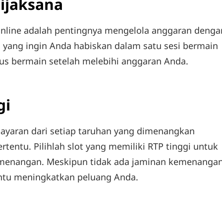
ijaksana
t online adalah pentingnya mengelola anggaran denga
 yang ingin Anda habiskan dalam satu sesi bermain
rus bermain setelah melebihi anggaran Anda.
gi
bayaran dari setiap taruhan yang dimenangkan
entu. Pilihlah slot yang memiliki RTP tinggi untuk
menangan. Meskipun tidak ada jaminan kemenangan
ntu meningkatkan peluang Anda.