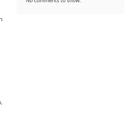
No comments to show.
n
,