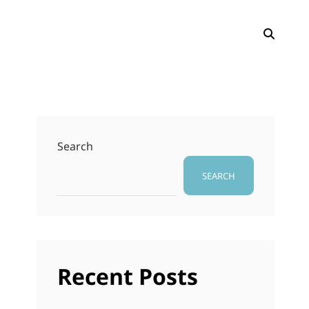
SEAR
Search
SEARCH
Recent Posts