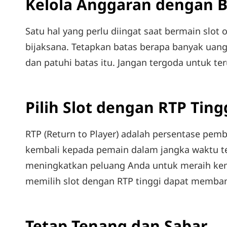
Kelola Anggaran dengan B
Satu hal yang perlu diingat saat bermain slo
bijaksana. Tetapkan batas berapa banyak uang
dan patuhi batas itu. Jangan tergoda untuk te
Pilih Slot dengan RTP Ting
RTP (Return to Player) adalah persentase pem
kembali kepada pemain dalam jangka waktu tert
meningkatkan peluang Anda untuk meraih ke
memilih slot dengan RTP tinggi dapat memba
Tetap Tenang dan Sabar