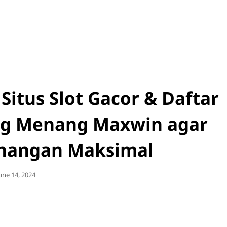
itus Slot Gacor & Daftar
ng Menang Maxwin agar
nangan Maksimal
osted
une 14, 2024
On