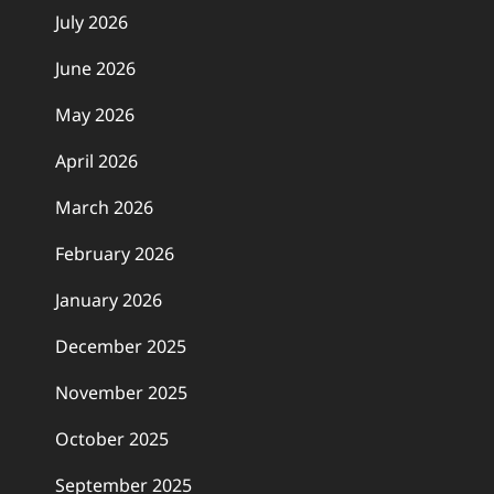
July 2026
June 2026
May 2026
April 2026
March 2026
February 2026
January 2026
December 2025
November 2025
October 2025
September 2025