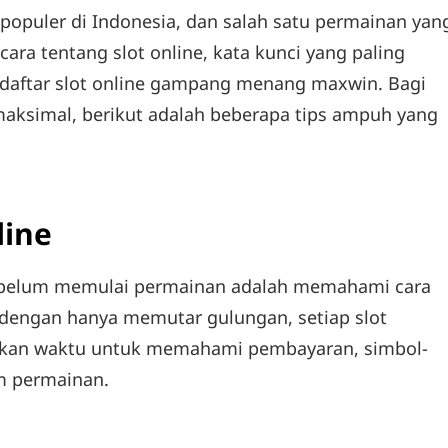
 populer di Indonesia, dan salah satu permainan yan
icara tentang slot online, kata kunci yang paling
n daftar slot online gampang menang maxwin. Bagi
aksimal, berikut adalah beberapa tips ampuh yang
line
ebelum memulai permainan adalah memahami cara
a dengan hanya memutar gulungan, setiap slot
angkan waktu untuk memahami pembayaran, simbol-
am permainan.