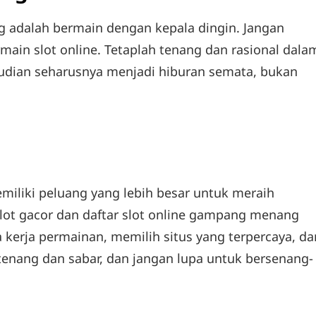
g adalah bermain dengan kepala dingin. Jangan
rmain slot online. Tetaplah tenang dan rasional dala
udian seharusnya menjadi hiburan semata, bukan
miliki peluang yang lebih besar untuk meraih
lot gacor dan daftar slot online gampang menang
kerja permainan, memilih situs yang terpercaya, da
tenang dan sabar, dan jangan lupa untuk bersenang-