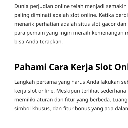
Dunia perjudian online telah menjadi semakin
paling diminati adalah slot online. Ketika berb
menarik perhatian adalah situs slot gacor da
para pemain yang ingin meraih kemenangan m
bisa Anda terapkan.
Pahami Cara Kerja Slot On
Langkah pertama yang harus Anda lakukan s
kerja slot online. Meskipun terlihat sederhan
memiliki aturan dan fitur yang berbeda. Lu
simbol khusus, dan fitur bonus yang ada dal