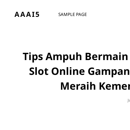
AAAI5
SAMPLE PAGE
Tips Ampuh Bermain S
Slot Online Gampa
Meraih Keme
P
J