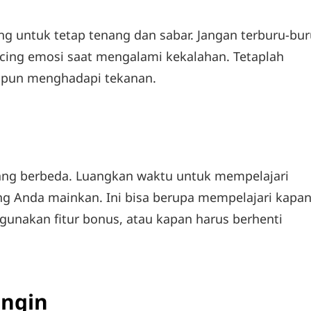
ng untuk tetap tenang dan sabar. Jangan terburu-bu
ing emosi saat mengalami kekalahan. Tetaplah
ipun menghadapi tekanan.
yang berbeda. Luangkan waktu untuk mempelajari
ang Anda mainkan. Ini bisa berupa mempelajari kapa
nakan fitur bonus, atau kapan harus berhenti
ingin