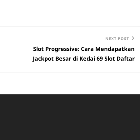
Next
NEXT POST
Slot Progressive: Cara Mendapatkan
Post
Jackpot Besar di Kedai 69 Slot Daftar