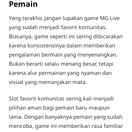
Pemain
Yang terakhir, jangan lupakan game MG Live
yang sudah menjadi favorit komunitas.
Biasanya, game seperti ini sering dibicarakan
karena konsistensinya dalam memberikan
pengalaman bermain yang menyenangkan.
Bukan berarti selalu menang besar, tetapi
karena alur permainan yang nyaman dan
visual yang memanjakan mata.
Slot favorit komunitas sering kali menjadi
pilihan aman bagi pemain baru maupun
lama. Dengan banyaknya pemain yang sudah
mencoba, game ini memberikan rasa familiar