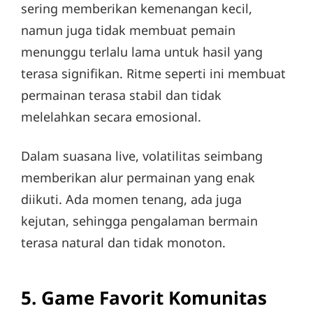
sering memberikan kemenangan kecil,
namun juga tidak membuat pemain
menunggu terlalu lama untuk hasil yang
terasa signifikan. Ritme seperti ini membuat
permainan terasa stabil dan tidak
melelahkan secara emosional.
Dalam suasana live, volatilitas seimbang
memberikan alur permainan yang enak
diikuti. Ada momen tenang, ada juga
kejutan, sehingga pengalaman bermain
terasa natural dan tidak monoton.
5. Game Favorit Komunitas