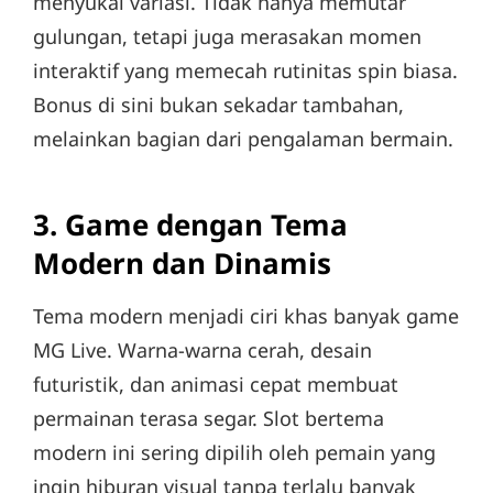
menyukai variasi. Tidak hanya memutar
gulungan, tetapi juga merasakan momen
interaktif yang memecah rutinitas spin biasa.
Bonus di sini bukan sekadar tambahan,
melainkan bagian dari pengalaman bermain.
3. Game dengan Tema
Modern dan Dinamis
Tema modern menjadi ciri khas banyak game
MG Live. Warna-warna cerah, desain
futuristik, dan animasi cepat membuat
permainan terasa segar. Slot bertema
modern ini sering dipilih oleh pemain yang
ingin hiburan visual tanpa terlalu banyak