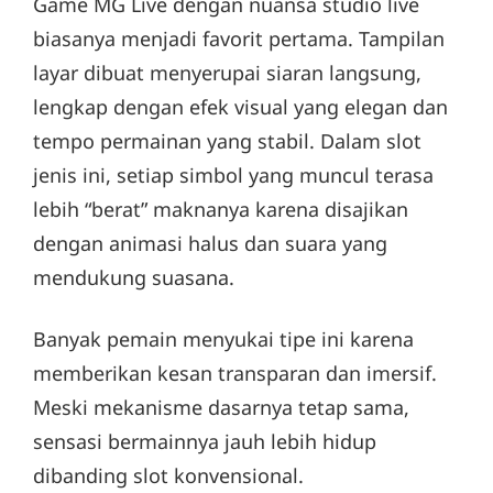
Game MG Live dengan nuansa studio live
biasanya menjadi favorit pertama. Tampilan
layar dibuat menyerupai siaran langsung,
lengkap dengan efek visual yang elegan dan
tempo permainan yang stabil. Dalam slot
jenis ini, setiap simbol yang muncul terasa
lebih “berat” maknanya karena disajikan
dengan animasi halus dan suara yang
mendukung suasana.
Banyak pemain menyukai tipe ini karena
memberikan kesan transparan dan imersif.
Meski mekanisme dasarnya tetap sama,
sensasi bermainnya jauh lebih hidup
dibanding slot konvensional.