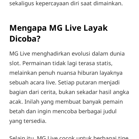
sekaligus kepercayaan diri saat dimainkan.
Mengapa MG Live Layak
Dicoba?
MG Live menghadirkan evolusi dalam dunia
slot. Permainan tidak lagi terasa statis,
melainkan penuh nuansa hiburan layaknya
sebuah acara live. Setiap putaran menjadi
bagian dari cerita, bukan sekadar hasil angka
acak. Inilah yang membuat banyak pemain
betah dan ingin mencoba berbagai judul
yang tersedia.
Selain itu, MG Live cocok untuk berbagai tipe