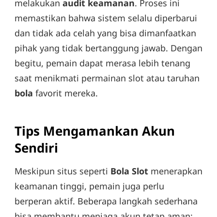
melakukan
audit keamanan
. Proses ini
memastikan bahwa sistem selalu diperbarui
dan tidak ada celah yang bisa dimanfaatkan
pihak yang tidak bertanggung jawab. Dengan
begitu, pemain dapat merasa lebih tenang
saat menikmati permainan slot atau taruhan
bola
favorit mereka.
Tips Mengamankan Akun
Sendiri
Meskipun situs seperti
Bola Slot
menerapkan
keamanan tinggi, pemain juga perlu
berperan aktif. Beberapa langkah sederhana
bisa membantu menjaga akun tetap aman: