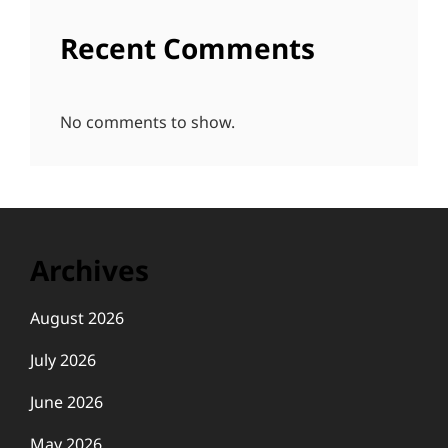
Recent Comments
No comments to show.
Archives
August 2026
July 2026
June 2026
May 2026