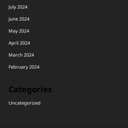
July 2024
June 2024
May 2024
April 2024
March 2024
February 2024
Categories
Uncategorized