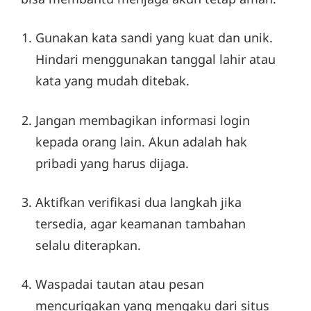
Gunakan kata sandi yang kuat dan unik.
Hindari menggunakan tanggal lahir atau
kata yang mudah ditebak.
Jangan membagikan informasi login
kepada orang lain. Akun adalah hak
pribadi yang harus dijaga.
Aktifkan verifikasi dua langkah jika
tersedia, agar keamanan tambahan
selalu diterapkan.
Waspadai tautan atau pesan
mencurigakan yang mengaku dari situs