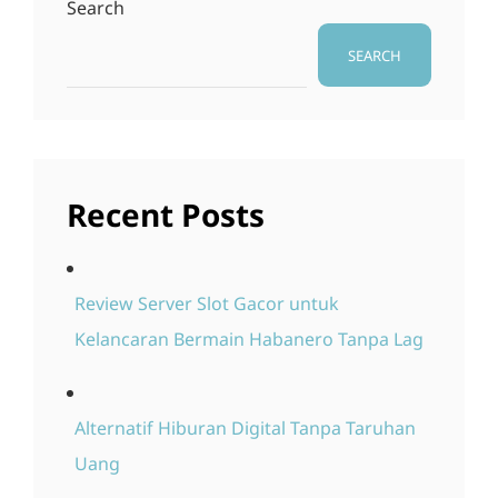
Search
SEARCH
Recent Posts
Review Server Slot Gacor untuk
Kelancaran Bermain Habanero Tanpa Lag
Alternatif Hiburan Digital Tanpa Taruhan
Uang