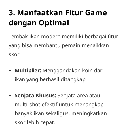
3. Manfaatkan Fitur Game
dengan Optimal
Tembak ikan modern memiliki berbagai fitur
yang bisa membantu pemain menaikkan
skor:
Multiplier:
Menggandakan koin dari
ikan yang berhasil ditangkap.
Senjata Khusus:
Senjata area atau
multi-shot efektif untuk menangkap
banyak ikan sekaligus, meningkatkan
skor lebih cepat.