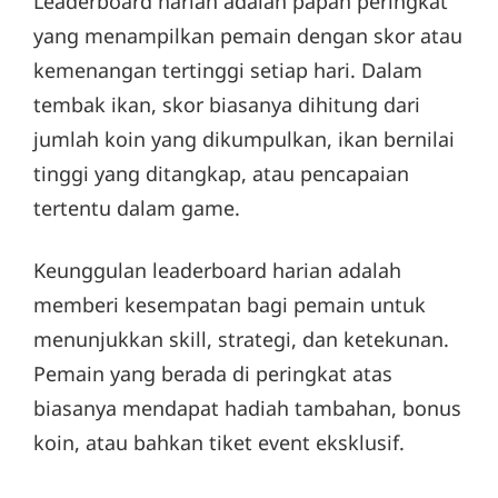
Leaderboard harian adalah papan peringkat
yang menampilkan pemain dengan skor atau
kemenangan tertinggi setiap hari. Dalam
tembak ikan, skor biasanya dihitung dari
jumlah koin yang dikumpulkan, ikan bernilai
tinggi yang ditangkap, atau pencapaian
tertentu dalam game.
Keunggulan leaderboard harian adalah
memberi kesempatan bagi pemain untuk
menunjukkan skill, strategi, dan ketekunan.
Pemain yang berada di peringkat atas
biasanya mendapat hadiah tambahan, bonus
koin, atau bahkan tiket event eksklusif.