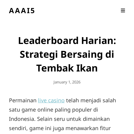
AAAI5
Leaderboard Harian:
Strategi Bersaing di
Tembak Ikan
Posted
January 1, 2026
On
Permainan
live casino
telah menjadi salah
satu game online paling populer di
Indonesia. Selain seru untuk dimainkan
sendiri, game ini juga menawarkan fitur