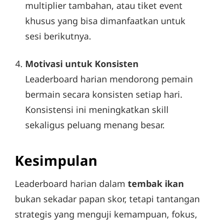
multiplier tambahan, atau tiket event
khusus yang bisa dimanfaatkan untuk
sesi berikutnya.
Motivasi untuk Konsisten
Leaderboard harian mendorong pemain
bermain secara konsisten setiap hari.
Konsistensi ini meningkatkan skill
sekaligus peluang menang besar.
Kesimpulan
Leaderboard harian dalam
tembak ikan
bukan sekadar papan skor, tetapi tantangan
strategis yang menguji kemampuan, fokus,