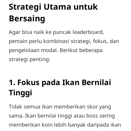
Strategi Utama untuk
Bersaing
Agar bisa naik ke puncak leaderboard,
pemain perlu kombinasi strategi, fokus, dan
pengelolaan modal. Berikut beberapa
strategi penting:
1. Fokus pada Ikan Bernilai
Tinggi
Tidak semua ikan memberikan skor yang
sama. Ikan bernilai tinggi atau boss sering
memberikan koin lebih banyak daripada ikan