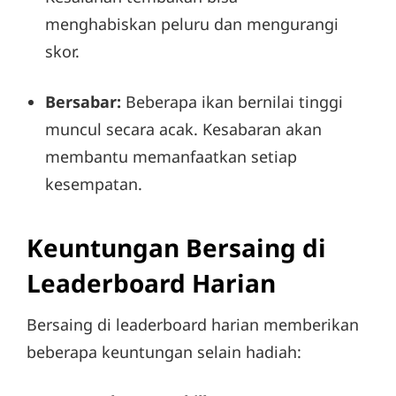
menghabiskan peluru dan mengurangi
skor.
Bersabar:
Beberapa ikan bernilai tinggi
muncul secara acak. Kesabaran akan
membantu memanfaatkan setiap
kesempatan.
Keuntungan Bersaing di
Leaderboard Harian
Bersaing di leaderboard harian memberikan
beberapa keuntungan selain hadiah: