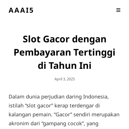
AAAI5
Slot Gacor dengan
Pembayaran Tertinggi
di Tahun Ini
Posted
April 3, 2025
On
Dalam dunia perjudian daring Indonesia,
istilah “slot gacor” kerap terdengar di
kalangan pemain.
“Gacor” sendiri merupakan
akronim dari “gampang cocok”, yang