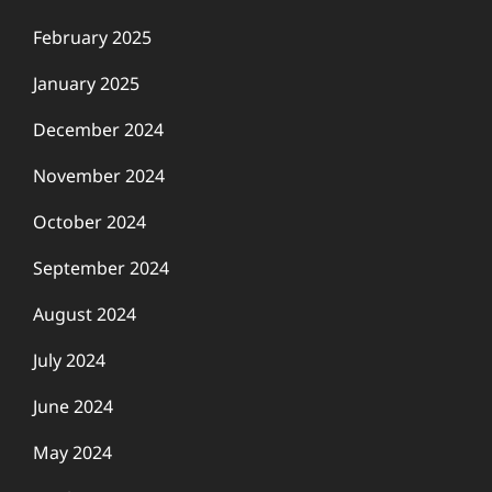
February 2025
January 2025
December 2024
November 2024
October 2024
September 2024
August 2024
July 2024
June 2024
May 2024