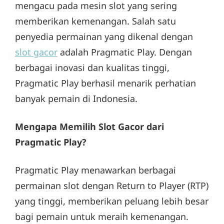
mengacu pada mesin slot yang sering
memberikan kemenangan.
Salah satu
penyedia permainan yang dikenal dengan
slot gacor
adalah Pragmatic Play.
Dengan
berbagai inovasi dan kualitas tinggi,
Pragmatic Play berhasil menarik perhatian
banyak pemain di Indonesia.
Mengapa Memilih Slot Gacor dari
Pragmatic Play?
Pragmatic Play menawarkan berbagai
permainan slot dengan Return to Player (RTP)
yang tinggi, memberikan peluang lebih besar
bagi pemain untuk meraih kemenangan.