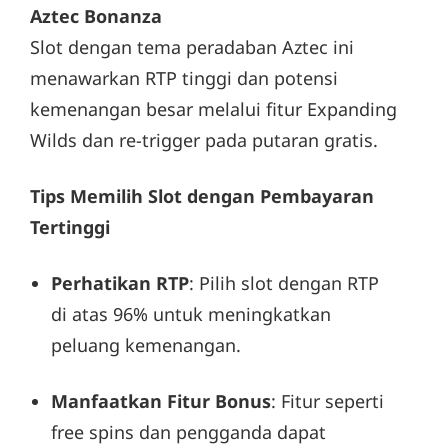
Aztec Bonanza
Slot dengan tema peradaban Aztec ini
menawarkan RTP tinggi dan potensi
kemenangan besar melalui fitur Expanding
Wilds dan re-trigger pada putaran gratis.
Tips Memilih Slot dengan Pembayaran
Tertinggi
Perhatikan RTP
: Pilih slot dengan RTP
di atas 96% untuk meningkatkan
peluang kemenangan.
Manfaatkan Fitur Bonus
: Fitur seperti
free spins dan pengganda dapat