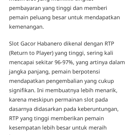
pembayaran yang tinggi dan memberi
pemain peluang besar untuk mendapatkan
kemenangan.
Slot Gacor Habanero dikenal dengan RTP
(Return to Player) yang tinggi, sering kali
mencapai sekitar 96-97%, yang artinya dalam
jangka panjang, pemain berpotensi
mendapatkan pengembalian yang cukup
signifikan. Ini membuatnya lebih menarik,
karena meskipun permainan slot pada
dasarnya didasarkan pada keberuntungan,
RTP yang tinggi memberikan pemain
kesempatan lebih besar untuk meraih