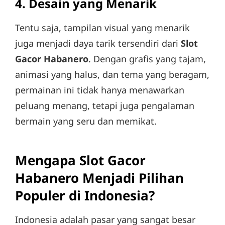
4. Desain yang Menarik
Tentu saja, tampilan visual yang menarik
juga menjadi daya tarik tersendiri dari
Slot
Gacor Habanero
. Dengan grafis yang tajam,
animasi yang halus, dan tema yang beragam,
permainan ini tidak hanya menawarkan
peluang menang, tetapi juga pengalaman
bermain yang seru dan memikat.
Mengapa Slot Gacor
Habanero Menjadi Pilihan
Populer di Indonesia?
Indonesia adalah pasar yang sangat besar