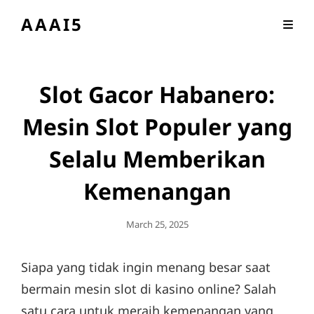
AAAI5
Slot Gacor Habanero:
Mesin Slot Populer yang
Selalu Memberikan
Kemenangan
Posted
March 25, 2025
On
Siapa yang tidak ingin menang besar saat
bermain mesin slot di kasino online? Salah
satu cara untuk meraih kemenangan yang