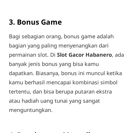
3. Bonus Game
Bagi sebagian orang, bonus game adalah
bagian yang paling menyenangkan dari
permainan slot. Di
Slot Gacor Habanero
, ada
banyak jenis bonus yang bisa kamu
dapatkan. Biasanya, bonus ini muncul ketika
kamu berhasil mencapai kombinasi simbol
tertentu, dan bisa berupa putaran ekstra
atau hadiah uang tunai yang sangat
menguntungkan.