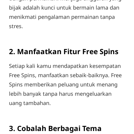
bijak adalah kunci untuk bermain lama dan
menikmati pengalaman permainan tanpa
stres.
2. Manfaatkan Fitur Free Spins
Setiap kali kamu mendapatkan kesempatan
Free Spins, manfaatkan sebaik-baiknya. Free
Spins memberikan peluang untuk menang
lebih banyak tanpa harus mengeluarkan
uang tambahan.
3. Cobalah Berbagai Tema