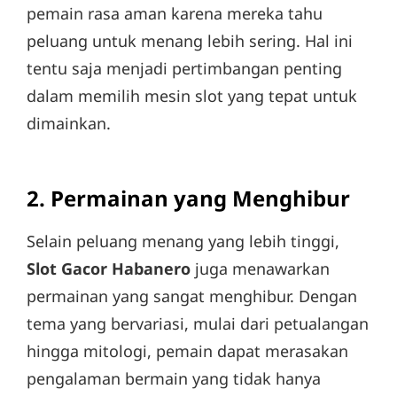
pemain rasa aman karena mereka tahu
peluang untuk menang lebih sering. Hal ini
tentu saja menjadi pertimbangan penting
dalam memilih mesin slot yang tepat untuk
dimainkan.
2. Permainan yang Menghibur
Selain peluang menang yang lebih tinggi,
Slot Gacor Habanero
juga menawarkan
permainan yang sangat menghibur. Dengan
tema yang bervariasi, mulai dari petualangan
hingga mitologi, pemain dapat merasakan
pengalaman bermain yang tidak hanya